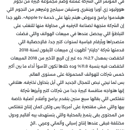
في المؤتمر اللي الشركة عملته وضم مجموعة كبيرة من نجوم
هووليود زي أوبرا وينفري وستيفن سبيلبرج وغيرهم من النجوم اللي
هيقدموا برامج وعروض هيتم بثها على خدمة Apple tv+، ظهر جدا
إن الشركة متجهة لصناعة الترفيه في محاولة منها للتغلب على
التباطؤ اللي بيحصل عندها في مبيعات الهواتف واللي فضلت
متصدراها وبأرقام قياسية لسنوات كتير جدا، فالإحصائية اللي
قدمتها شركة "جارنتر" أظهرت إن مبيعات الأيفون لسنة 2018
انخفضت بمعدل 2.7%، ده غير إن الربع الأخير من 2018 المبيعات
انخفضت فيه بنسبة 11.8% وده خلاها تكون الأسوأ أداء ما بين أكبر
خمس شركات للهواتف المحمولة على مستوى العالم.
بس لما نيجي نبص للمجال الجديد اللي أبل بتحاول تخترقه، هنلاقي
إنها هتواجه منافسة كبيرة جدا من شركات كتير وأبرزها شركة
نتفلكس اللي بقالها سبع سنين بتقدم برامج وأفلام أصلية خاصة
بيها واللي مش مقتصرة على أمريكا بس ولكن كمان إنتاج نتفلكس
من المحتوى بقى يتميز بالمحلية واللي بتستهدف بيه أقاليم ودول
مختلفة فبقى عندها إنتاج إسباني وألماني وعربي ..الخ