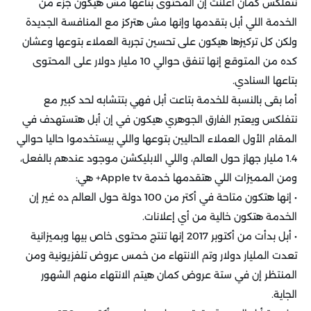
نتفلكس كمان أعلنت إن المحتوى بتاعها مش هيكون جزء من
الخدمة اللي أبل بتقدمها وإنها مش هتركز مع المنافسة الجديدة
ولكن كل تركيزها هيكون على تحسين تجربة العملاء بتوعها وعشان
كده من المتوقع إنها تنفق حوالي 10 مليار دولار على المحتوى
بتاعها السنادي.
أما بقى بالنسبة للخدمة بتاعت أبل فهي بتتشابه لحد كبير مع
نتفلكس ويعتبر الفارق الجوهري هيكون في إن أبل هتستهدف في
المقام الأول العملاء الحاليين بتوعها واللي بيستخدموا حاليا حوالي
1.4 مليار جهاز حول العالم، واللي الابليكشن موجود عندهم بالفعل،
ومن المميزات اللي هتقدمها خدمة Apple tv+ هي:
• إنها هتكون متاحة في أكتر من 100 دولة حول العالم ده غير إن
الخدمة هتكون خالية من أي إعلانات.
• أبل بدأت من أكتوبر 2017 إنها تنتج محتوى خاص بيها وبميزانية
تعدت المليار دولار وتم الانتهاء من خمس عروض تلفزيونية ومن
المنتظر إن في ستة عروض كمان هيتم الانتهاء منهم الشهور
الجاية.