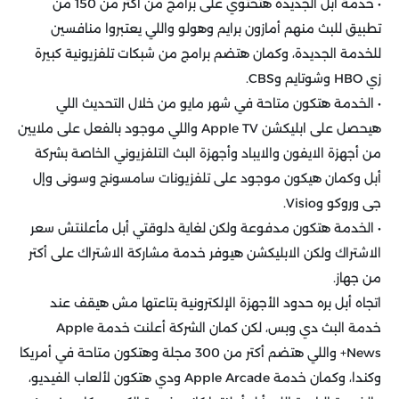
• خدمة أبل الجديدة هتحتوي على برامج من أكتر من 150 من
تطبيق للبث منهم أمازون برايم وهولو واللي يعتبروا منافسين
للخدمة الجديدة، وكمان هتضم برامج من شبكات تلفزيونية كبيرة
زي HBO وشوتايم وCBS.
• الخدمة هتكون متاحة في شهر مايو من خلال التحديث اللي
هيحصل على ابليكشن Apple TV واللي موجود بالفعل على ملايين
من أجهزة الايفون والايباد وأجهزة البث التلفزيوني الخاصة بشركة
أبل وكمان هيكون موجود على تلفزيونات سامسونج وسونى وإل
جى وروكو وVisio.
• الخدمة هتكون مدفوعة ولكن لغاية دلوقتي أبل مأعلنتش سعر
الاشتراك ولكن الابليكشن هيوفر خدمة مشاركة الاشتراك على أكتر
من جهاز.
اتجاه أبل بره حدود الأجهزة الإلكترونية بتاعتها مش هيقف عند
خدمة البث دي وبس، لكن كمان الشركة أعلنت خدمة Apple
News+ واللي هتضم أكتر من 300 مجلة وهتكون متاحة في أمريكا
وكندا، وكمان خدمة Apple Arcade ودي هتكون لألعاب الفيديو،