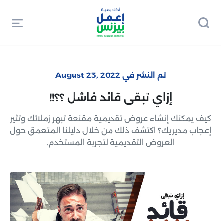
تم النشر في August 23, 2022
إزاي تبقى قائد فاشل ؟؟!!
كيف يمكنك إنشاء عروض تقديمية مقنعة تبهر زملائك وتثير
إعجاب مديريك؟ اكتشف ذلك من خلال دليلنا المتعمق حول
العروض التقديمية لتجربة المستخدم.