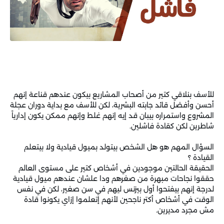
للأسف بنلاقي كتير من أصحاب المشاريع بيكون عندهم قناعة إنهم
أحسن وأفضل قائد جابته البشرية، لكن للأسف مع بداية دوران عجلة
المشروع واستمراره بيبان قد إيه إنهم غلط وإنهم ممكن يكون إدارياً
شاطرين لكن كقادة فاشلين.
السؤال المهم هو هل الشخص بيتولد بميول قيادية ولا بيتعلم
القيادة ؟
الحقيقة الحالتين موجودين في أشخاص كتير على مستوى العالم
حققوا نجاحات مبهرة من صغرهم ودا علشان عندهم ميول قيادية
لدرجة إنهم بيفتحوا أول بيزنس ليهم في سن صغير، لكن في نفس
الوقت في أشخاص أكتر ناجحين لأنهم إتعلموا إزاي يكونوا قادة
مش مجرد مديرين.