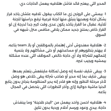
المدير اللي بيعتبر قائد فاشل هتلاقيه بيعمل الحاجات دي:
1- بيمشي على الروتين زي ما الكتاب بيقول، تلاقيه علشان ياخد قرار
يشكل لجنة وبعديها ينبثق منها لجنة فرعية ترفع دراستها للجنة
ثلاثية، عقبال ما القرار يتاخد يكون عدى وقت كبير جدا لدرجة إن لو
القرار خاص بمنتج جديد ممكن يلاقي منافس منزل شبهه في
السوق.
2- هتلاقية معندوش أدنى إهتمام بالموظفين أو بالـ team بتاعه،
لا بيهتم بتطويرهم او مساعدتهم أو حتى مشاكلهم ولا بتنمية
إنتمائهم للشركة ولا أي حاجة خالص، الموظف اللي عنده مشكلة
بيمشيه ويجيب غيره.
3- بيبقى شايف نفسة إنه وصل لمكانة ماينفعش يتعلم بعدها،
بيبقى شايف بما إنه مدير أو صاحب شركة يبقى خلاص هو وصل
لأخر مرحلة التطور وإنه هو قادر إنه يدير المنظومة بنجاح بدون يتابع
الدنيا ماشية حوالية إزاي وأخر التطورات اللي بتحصل في المجال
بتاعه.
4- هتلاقيه احسن واحد بيعمل من "البحر طحينة" وما بينفذش
حاجة، بيدي وعود ويرسم أحلام وردية بدون نتايج.