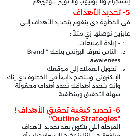
إنستجرام ولا يوتيوب ولا تويتر ….وغيرهم.
5- تحديد الأهداف
في الخطوة دي بنقوم بتحديد الأهداف إللي
عايزين نوصلها زي مثلاً :
- زيادة المبيعات.
- الناس تعرف البيزنس بتاعك " Brand
awareness "
- تحويل العملاء إلى موقعك
الإلكتروني،
وبننصح دايماً في الخطوة دي إنك
وانت بتحدد أهدافك تحدد أهداف معقولة
سهلة التحقيق ومنطقية.
6- تحديد كيفية تحقيق الأهداف !
"Outline Strategies"
المرحلة اللي بتكون بعد تحديد الأهداف
مباشرًة هي اننا بنوضح الاستراتيجيات أو