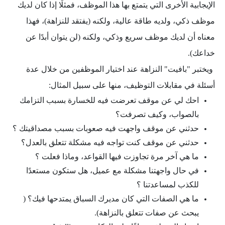
الإيجابية الأخرى التي يتمتع بها هذا الموظف، فمثلًا إذا كان لديك
موظف ذكي، ولديه طاقة عالية، ولكنه (يفتقد للنزاهة)، فهذا
معناه أن لديك موظف سريع وذكي، ولكنه (لن يتوان أبدًا عن
خداعك).
ويختبر "بافيت" النزاهة عند اختيار الموظفين من خلال عدة
أسئلة في مقابلات التوظيف، منها على سبيل المثال:
احك لي عن موقف تعرضت فيه للخسارة بسبب التزامك
بالصواب، وكيف تصرفت؟
حدثني عن موقف واجهت فيه صعوبات بسبب مصداقيتك ؟
حدثني عن موقف كنت تواجه فيه مشكلة تتعلق بالعدل؟
ما هي آخر مرة تجاوزت فيها القواعد، وماذا فعلت ؟
في حال واجهتنا مشكلة مع عميل، هل ستكون مستعدًا
للكذب لمساعدتنا ؟
ما هي الصفات التي كان مديرك السباق يمتدحها فيك؟ (
يبحث عن صفات تتعلق بالنزاهة).