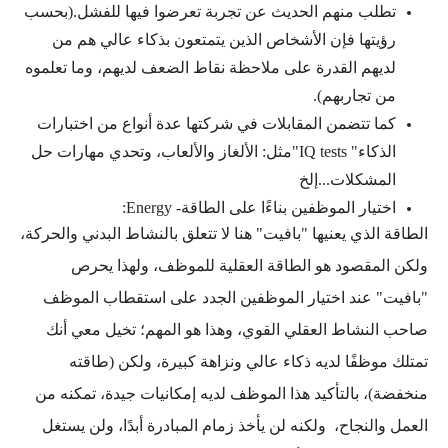
تطلب منهم الحديث عن تجربة تعرضوا فيها للفشل.(بحسب
رؤيتها فإن الأشخاص الذين يتمتعون بذكاء عالي هم من
لديهم القدرة على ملاحظة نقاط الضعف لديهم، وما تعلموه
من تجاربهم).
كما تتضمن المقابلات في شركتها عدة أنواع من اختبارات
الذكاء" IQ tests"مثل: الألغاز والألعاب، وتحدي مهارات حل
المشكلات...إلخ
اختيار الموظفين بناءًا على الطاقة- Energy:
الطاقة الذي يعنيها "بافيت" هنا لا تتعلق بالنشاط البدني والحركة،
ولكن المقصود هو الطاقة العقلية للموظف، ولهذا يحرص
"بافيت" عند اختيار الموظفين الجدد على استقطاب الموظف
صاحب النشاط العقلي القوي، وهذا هو المهم؛ تخيل معي أنك
تمتلك موظفًا لديه ذكاء عالي ونزاهة كبيرة، ولكن (طاقته
منخفضة)، بالتأكيد هذا الموظف لديه إمكانيات جيدة، تمكنه من
العمل والنجاح، ولكنه لن يأخذ زمام المبادرة أبدًا، ولن يستغل