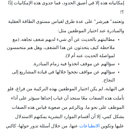
إمكانياته هذه إلا في أضيق الحدود، فما جدوى هذه الإمكانيات إذًا
؟!
وتعتمد" هيرشر" على عدة طرق لقياس مستوى الطاقة العقلية
والمبادرة عند اختيار الموظفين مثل:
مطالبتهم بالحديث عن أي شيء لديهم شغف تجاهه. (مع
ملاحظة كيف يتحدثون عن هذا الشغف، وهل هم متحمسون
لمواصلة الحديث عنه أم لا).
سؤالهم عن موقف اتخذوا فيه زمام المبادرة.
سؤالهم عن مواقف نجحوا خلالها في قيادة المشاريع إلى
النجاح.
في النهاية، لم يكن اختيار الموظفين بهذه التركيبة من فراغ، فلو
تأملت هذه الصفات معًا ستجد أن غياب إحداها سيؤثر على أداء
الموظف على نحو ما، وبالرغم من صعوبة قياس هذه الصفات
بشكل كمي، إلا أن أقسام الموارد البشرية يمكنهم الاستدلال
عليها وتكوين
الانطباعات
عنها، من خلال أسئلة تدور حولها- كالتي