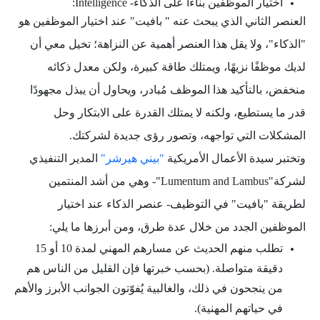
اختيار الموظفين بناءًا على الذكاء- Intelligence:
العنصر الثاني الذي يبحث عنه " بافيت" عند اختيار الموظفين هو
"الذكاء"، ولا يقل هذا العنصر أهمية عن النزاهة؛ تخيل معي أن
لديك موظفًا نزيهًا، ويمتلك طاقة كبيرة، ولكن معدل ذكائه
منخفض، بالتأكيد هذا الموظف مُبادر، ويحاول أن يبذل مجهودًا
قدر ما يستطيع، ولكنه لا يمتلك القدرة على الابتكار وحل
المشكلات التي تواجهه، وتصور رؤى جديدة لشركتك.
وتختبر سيدة الأعمال الأمريكية
"بيني هيرشر"
المدير التنفيذي
لشركة"Lumentum and Lambus"- وهي من أشد المنتمين
لطريقة "بافيت" في التوظيف- عنصر الذكاء عند اختيار
الموظفين الجدد من خلال عدة طرق، ومن أبرزها ما يلي:
تطلب منهم الحديث عن مسارهم المهني لمدة 10 أو 15
دقيقة متواصلة. (بحسب خبرتها فإن القليل من الناس هم
من ينجحون في ذلك، والغالبية يُفوّتون الجوانب الأبرز والأهم
في حياتهم المهنية).