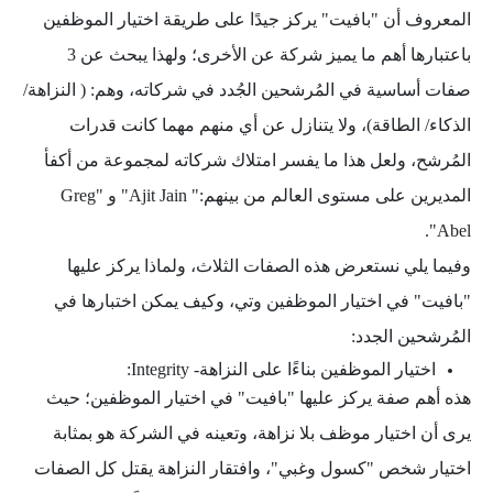
المعروف أن "بافيت" يركز جيدًا على طريقة اختيار الموظفين
باعتبارها أهم ما يميز شركة عن الأخرى؛ ولهذا يبحث عن 3
صفات أساسية في المُرشحين الجُدد في شركاته، وهم: ( النزاهة/
الذكاء/ الطاقة)، ولا يتنازل عن أي منهم مهما كانت قدرات
المُرشح، ولعل هذا ما يفسر امتلاك شركاته لمجموعة من أكفأ
المديرين على مستوى العالم من بينهم:" Ajit Jain" و "Greg
Abel".
وفيما يلي نستعرض هذه الصفات الثلاث، ولماذا يركز عليها
"بافيت" في اختيار الموظفين وتي، وكيف يمكن اختبارها في
المُرشحين الجدد:
اختيار الموظفين بناءًا على النزاهة- Integrity:
هذه أهم صفة يركز عليها "بافيت" في اختيار الموظفين؛ حيث
يرى أن اختيار موظف بلا نزاهة، وتعينه في الشركة هو بمثابة
اختيار شخص "كسول وغبي"، وافتقار النزاهة يقتل كل الصفات