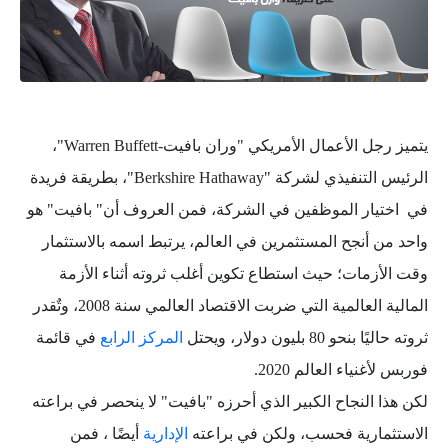
يتميز رجل الأعمال الأمريكي "وران بافيت-Warren Buffett"،
الرئيس التنفيذي لشركة "Berkshire Hathaway"، بطريقة فريدة
في اختيار الموظفين في الشركة، فمن العروف أن" بافيت" هو
واحد من أنجح المستثمرين في العالم، يرتبط اسمه بالاستثمار
وقت الأزمات؛ حيث استطاع تكوين أغلب ثروته أثناء الأزمة
المالية العالمية التي ضربت الاقتصاد العالمي سنة 2008، وتٌقدر
ثروته حاليًا بنحو 80 بليون دولار، ويحتل
المركز الرابع
في قائمة
فوربس لأغنياء العالم 2020.
لكن هذا النجاح الكبير الذي أحرزه "بافيت" لا ينحصر في براعته
الاستثمارية فحسب، ولكن في براعته
الإدارية
أيضًا ، فمن