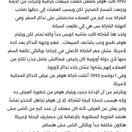
1992 كانت هوفر بالفعل حققت مبيعات خرافية وخرجت من الأزمة
ورجعت للمسار الصحيح، لكن وبسبب العقبات إلي حطها صاحب
الشركة عدد كبير من العملاء ماحصلش على تذاكر السفر، وفي
النهاية الشركة بس هي إلي طلعت كسبانة.
ولحد هنا الشركة كانت ماشيه كويس جداً وكله تمام، لكن ويليام
هوفر طمع وحب يضاعف المبيعات، ، فغير وجهة التذاكر بعد كده
لأمريكا، عشان مقر الشركة الأصلي في إنجلترا، وبالتالي تكلفة السفر
منها لأي دولة أوروبية كان رخيص، فماكنش عامل جذب لكتير من
العملاء إنهم يشتروا عشان ياخد تذاكر لأوروبا.
وفي 1 نوفمبر 1992، أعلنت شركة هوفر عن عرض التذاكر المجانية
لأمريكا.
وبالرغم من أن الإدارة حذرت ويليام هوفر من خطورة العرض ده
وإنه هيسبب خسارة كبيرة للشركة، إلا إن هوفر تجاهل التحذير تماماً،
وقرر يعلن عن العرض، لأنه كان معتقد أن عدد كبير من الناس مش
هتنفذ الشروط المطلوبة، بالإضافة لإن مصاريف الرحلة لإمريكا
هتكون مكلفة جداً وبالتالى الناس مش هتسافر.