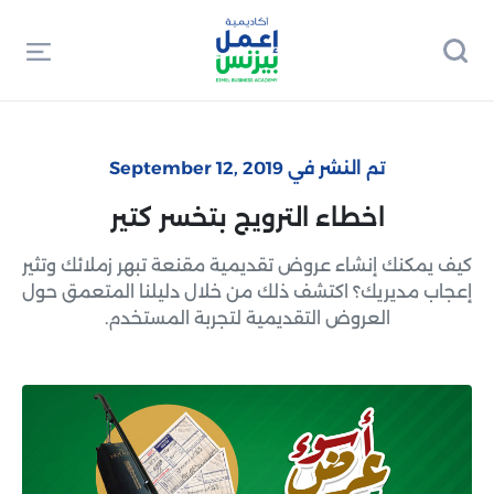
تم النشر في September 12, 2019
اخطاء الترويج بتخسر كتير
كيف يمكنك إنشاء عروض تقديمية مقنعة تبهر زملائك وتثير
إعجاب مديريك؟ اكتشف ذلك من خلال دليلنا المتعمق حول
العروض التقديمية لتجربة المستخدم.