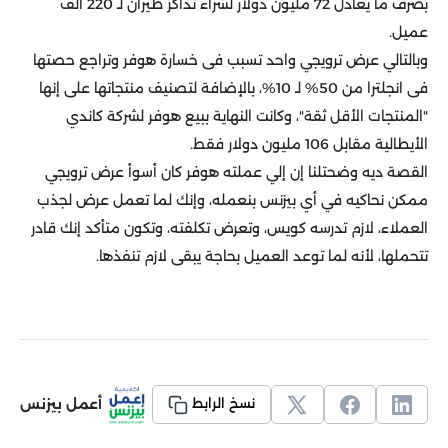
بصرف ما يعادل 72 مليون دولار لشراء تذاكر طيران لـ 220 ألف
عميل.
وبالتالي عرض ترويجي واحد تسبب فى خسارة هوفر وتراجع حصتها
فى انجلترا من 50% لـ 10%، بالإضافة لتصنيف منتجاتها على إنها
"المنتجات الأقل ثقة"، وكانت النهاية ببيع هوفر لشركة كاندي
الأيطالية مقابل 106 مليون دولار فقط.
القصة ديه وضحتلنا إن إلي عملته هوفر كان أسوأ عرض ترويجي
ممكن نحاكيه في أي بيزنس بنعمله، وإنك لما تعمل عرض لجذب
العملاء، لازم تدرسه كويس، وتعرض تكلفته، وتكون متأكد إنك قادر
تتحملها، لأنه لما توعد العميل بحاجة يبقى لازم تنفذها.
أعمل بيزنس
نسخ الرابط