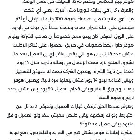
هوفر تبيع المكانس وتخدم شركة السياحة في نفس الوقت.
والعرض كان في بدايته لأوروبا مش أمريكا، يعني أي شخص
هيشتري منتجات من Hoover بقيمة 100 جنيه استرلينى أو أكتر
هيحصل على رحلة طيران ذهاب وعودة مجاناً لأي دولة في أوروبا.
على الورق العرض كان يبدو مربح، خصوصاً إن صاحب الشركة ويليام
هوفر حاول يحط صعوبات في طريق الحصول على تذاكر الرحلات
عشان عدد قليل بس هو اللي يقدر يسافر، زي إن العميل بعد ما
تشتري المنتج لازم يبعت الإيصال في رسالة بالبريد خلال 14 يوم
فقط من تاريخ الشراء، وبعدين الشركة تبعت له نموذج للتسجيل
ويبقى قدامه بردو 14 يوم عشان يبعتها مرة تانية، وبعدين هوفر
يبعت لهم ورق السفر ويبقى قدام العميل 30 يوم بس عشان يحدد
تاريخ ووجهة السفر.
وهوفر عندها الحق ترفض خيارات العميل، وتعرض 3 بدائل من
اختيارها، ولو تم رفضهم يبقى خلاص مفيش سفر ولو العميل وافق
عليهم يبقى عميل محظوظ!
انتشرت إعلانات هوفر بشكل كبير في الجرايد والتلفزيون، ومع نهاية