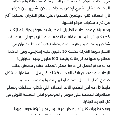
في البداية العرض جاب نتيجة، والناس بقت تقف بالطوابير قدام
المحلات عشان تشتري أرخص منتجات ممكن تشتريها من هوفر،
لأن العملاء كانوا مهتمين بالحصول على تذاكر الطيران المجانية أكتر
من شراء منتجات هوفر نفسها.
ومع ارتفاع عدد رحلات الطيران المجانية، بدأ هوفر يدرك إنه ارتكب
خطأً كبير، لأن المبيعات فاقت التوقعات، واشترى حوالي 300 ألف
شخص منتجات من هوفر، وده معناه 600 ألف رحلة طيران في
انتظار هوفر! الشركة حققت 30 مليون جنيه إسترليني، وفى المقابل
مطلوب منها تذاكر رحلات بقيمة 100 مليون جنيه استرلينى!!
بدأت هوفر تعمل كل حاجة ممكن تعملها عشان محدش يطلب
الرحلات، وادعت أن آلاف العملاء فشلوا في ملء الاستمارات بشكل
صحيح، أو إن الرسائل اختفت أو انهم فوتوا مواعيد التسليم.
طبعاً كل ده أدى لغضب آلاف العملاء اللي شكلوا جماعات وعملوا
مظاهرات للضغط على هوفر، والموضوع احتل الصفحة الأولى فى
كل الجرايد انجلترا.
وبعد تطورات كتير، تم إصدار أمر قانونى يجبر شركة هوفر أوروبا