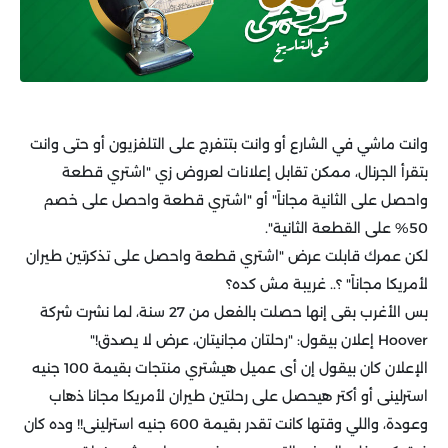
وانت ماشي في الشارع أو وانت بتتفرج على التلفزيون أو حتى وانت
بتقرأ الجرنال، ممكن تقابل إعلانات لعروض زي "اشتري قطعة
واحصل على الثانية مجاناً" أو "اشتري قطعة واحصل على خصم
50% على القطعة الثانية".
لكن عمرك قابلت عرض "اشتري قطعة واحصل على تذكرتين طيران
لأمريكا مجاناً" ؟.. غريبة مش كده؟
بس الأغرب بقى إنها حصلت بالفعل من 27 سنة، لما نشرت شركة
Hoover إعلان بيقول: "رحلتان مجانيتان، عرض لا يصدق!"
الإعلان كان بيقول إن أى عميل هيشتري منتجات بقيمة 100 جنيه
استرلينى أو أكتر هيحصل على رحلتين طيران لأمريكا مجانا ذهاب
وعودة، واللي وقتها كانت تقدر بقيمة 600 جنيه استرلينى!! وده كان