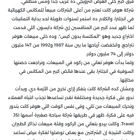
فرق كبير خلى العرض الترويجي ده غريب جدا ومش منطقي.
شركة هوفر كانت تعتبر من أعلى الشركات مبيعاً للمكانس الكهربائية
في انجلترا، والكلام ده استمر لسنوات طويلة لحد بداية التمانينات
لما ظهر عدد كبير من المنافسين زي شركة دايسون، اللي قدمت
اختراع جديد وهو "المكنسة بدون كيس"، وده خلى مبيعات هوفر
تتراجع، وانخفضت أرباحها ما بين سنة 1987 و1992 من 147 مليون
دولار إلى 74 مليون دولار.
ولما بدأت هوفر تعاني من ركود في المبيعات، وتراجعت حصتها
السوقية في انجلترا، بقى عندها فائض كبير من المكانس في
مخازنها.
وعشان كده الشركة كانت بتفكر إزاي تخرج من الأزمة دي، وبدأت
تدور على فكرة جديدة ومختلفة تقدر تساعدها تجذب انتباه العملاء
وتحرك المبيعات من تاني، وفى نفس الوقت اللي هوفر كانت بتدور
فيه على فكرة، ظهر في طريقها شركة سياحة صغيرة أسمها JSI
Travel، وكانت بردو بتعاني من الركود وقلة مبيعات تذاكر الطيران،
وكانت النتيجة إن الشركتين مع بعض توصلوا لفكرة عرض تساعد