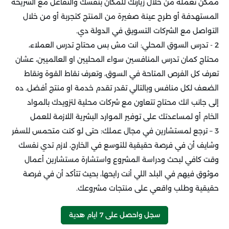
ممكن تعمله من خلال زيارتك للمكان بنفسك والتفاعل مع الشريحة
المستهدفة أو طرح عينة صغيرة من المنتج كتجربة أو من خلال
التواصل مع الشركات التسويق في الدولة دي.
2 - تدرس السوق المحلي: انت مش بس محتاج تدرس العملاء،
محتاج كمان تدرس المنافسين سواء المحليين او العالميين، عشان
تعرف كل الفرص المتاحة في السوق، وتعرف نقاط القوة ونقاط
الضعف لكل منافس وبالتالي تقدر تقدم خدمة او منتج أفضل. ده
إلى جانب انك محتاج تتعاون مع شركات محلية لتزويدك بالمواد
الخام أو لمساعدتك على توفير الموارد البشرية اللازمة للعمل
3 – ترجع لمستشارين في مجال عملك: حتى لو كنت متحمس للسفر
وشايف أن في فرصة حقيقية للتوسع في الخارج، لازم تدي نفسك
وقت كافي لبحث ودراسة المشروع واستشارة مستشارين أعمال
موثوق فيهم في البلد اللي أنت رايحها، بحيث تتأكد أن في فرصة
حقيقية وطلب واقعي على منتجات مشروعك.
سجل واحصل على 7 ايام هدية