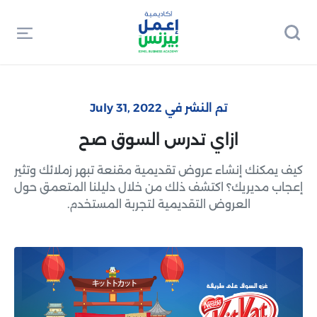
تم النشر في July 31, 2022
ازاي تدرس السوق صح
كيف يمكنك إنشاء عروض تقديمية مقنعة تبهر زملائك وتثير
إعجاب مديريك؟ اكتشف ذلك من خلال دليلنا المتعمق حول
العروض التقديمية لتجربة المستخدم.