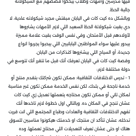
فيها مدرسين وأمهات وطلاب بيحكوا قصصهم مع الشيكولاتة
جالبة الحظ.
وبالشكل ده كيت كات في اليابان مبقتش مجرد شيكولاته عادية، لا
دي بقيت شيكولاتة الحظ السعيد اللي لازم الأمهات يشتروها
لأولادهم قبل الأمتحان، وفي نفس الوقت بقيت علامة مميزة
بيدور عليها سواء المواطنين اليابانيين اللي بيحبوا يجربوا انواع
جديدة، أو السياح اللي بيشتروها كتذكرات من اليابان.
وقصة كيت كات في اليابان تعرفك أنك قبل ما تتقرر أنك تتوسع في
دولة مختلفة لازم:
1 – تدرس الاختلافات الثقافية: ممكن تكون شركتك بتقدم منتج أو
خدمة ناجحة في بلدك، لكن نفس الخدمة ممكن تكون غير مناسبة
لمكان تاني أو ممكن تكون محتاجه يتعملها تعديل زي كيت كات
عشان تنجح في المكان ده. وبالتالي اول خطوة لازم تاخدها أنك
تفهم الاختلافات الثقافية والعادات وطباع المجتمع اللي انت قررت
تدخله، عشان تتأكد ان منتجك او خدمتك هيكونوا مناسبين للسوق
هناك او حتى عشان تعرف التعديلات اللي محتاج تعملها، وده