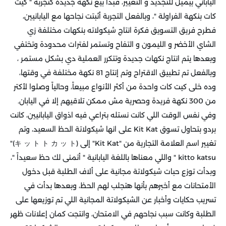
الياباني بيميل للتجديد و التغيير، فبدأ بيع نكهة جديدة كتجربة " كيت
كات بنكهة الفراولة "، وبالفعل التجربة أثبتت نجاحها مع اليابانيين،
فطرح فريق التسويق فكرة انتاج شيكولاته بنكهات مختلفة زي
الشاي الأخضر و الليمون و التفاح وتستمر لفترات محدودة وتختفي
وبعدها يتم انتاج نكهات جديدة وتتكرر العملية دي بشكل مستمر ،
وبالفعل تم تطبيق الاقتراح وتم إنتاج 81 نكهة مختلفة في وقتها،
وده خلى كيت كات واحدة من أكثر الأنواع مبيعاً، وحالياً وصلوا لأكتر
من 300 نكهة فريدة وحصرية مش ممكن تلاقيهم إلا في اليابان.
وفي نفس الوقت اللي كانت نستله بتراعي فيه اذواق اليابانيين، كانت
بردو بتحاول تسوق Kit Kat على انها شيكولاتة الحظ السعيد، وتم
تغيير اسم العلامة التجارية من "Kit Kat" إلى (キ ッ ト ト カ ッ ト)"
kitto katsu " واللي معناها باللغة اليابانية " أتمنى لك حظ سعيداً "،
وبدأت توزع حبات شيكولاتة مجانية على ألاف الطلبة قبل دخول
الأمتحانات مع أخبرهم بأنها هتجلب لهم الحظ، وبعدها بدأت في
تسريب حكايات وأخبار عن الشيكولاتة المجانية اللي تم توزيعها على
الطلبة وكانت سبب نجاحهم في الامتحان، وانتجت كمان إعلانات ظهر