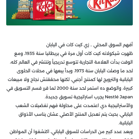
أفهم السوق المحلي .. زي كيت كات في اليابان
ظهرت شيكولاته كيت كات أول مرة في بريطانيا سنة 1935، ومع
الوقت بدأت العلامة التجارية تتوسع تدريجياً وتنتشر في العالم كله،
لحد ما وصلت اليابان سنة 1973، وبدأ بيعها في محلات الحلوى
اليابانية والترويج لها كمنتج أجنبي، لكنها محققتش نجاح ولا مبيعات
كبيرة، والوضع ده استمر لحد سنة 2000 لما قرر قسم التسويق في
Nestlé Japan يجرب استراتيجية تسويق جديدة.
والأستراتيجية دي اعتمدت على محاولة فهم تفضيلات الشعب
الياباني، بحيث يتم تعديل المنتج الأصلي عشان يناسب الأذواق
اليابانية.
وبعد عدد كبير من الدراسات للسوق الياباني، اكتشفوا أن المواطن