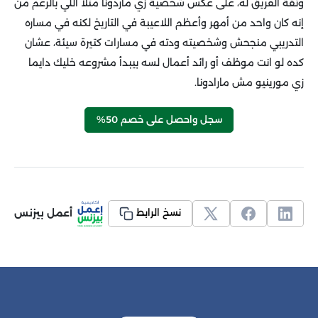
وثقة الفريق له، على عكس شخصية زي ماردونا مثلا اللي بالرغم من
إنه كان واحد من أمهر وأعظم اللاعيبة في التاريخ لكنه في مساره
التدريبي منجحش وشخصيته ودته في مسارات كتيرة سيئة، عشان
كده لو انت موظف أو رائد أعمال لسه بيبدأ مشروعه خليك دايما
زي مورينيو مش مارادونا.
سجل واحصل على خصم 50%
أعمل بيزنس
نسخ الرابط