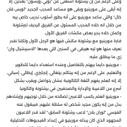
وعلى الرغم من إن برشلونة استغنى عن "بوبي روبسون" بعدين، إلا
إنه أبقى على مورينيو وبقى هو مساعد المدرب الجديد "لويس فان
خال" واللي ساعد مورينيو على أنه يطور أسلوب تدريب خاص بيه
من خلال انه خلاه المدرب المسئول عن الفريق الرديف لبرشلونة
وكمان خلاه يدير بعض ماتشات الفريق الأول.
فترة مورينيو مع برشلونة مكنش فيها هو الرجل الأول ولكننا نقدر
نعرف منها هو ليه هيبقى في السنين اللي بعدها "الاسبيشيال وان"
زي ما بيطلق عليه:
• مورينيو دايما بيهتم بالتفاصيل وعنده استعداد دايما للتطوير
والتعليم، على الرغم من إنه بيتكلم برتغالي، إنجليزي، إيطالي، إسباني،
إلا إنه اتعلم يفهم اللغة الكتالونية عشان يتواصل ويقرب بشكل
أسرع من اللاعيبة والإدارة والصحفيين في برشلونة وكتالونيا.
• مورينيو اتعلم يكسب اللاعبين لصالحه من خلال توجيهم وإرشادهم
بدل من إنه يكون مجرد شخص له سلطة عليهم، فبيقول عنه
الفرنسي "لوران بلان" لاعب برشلونة السابق:" لقد قدر اللاعبون
المجهود الذي كان يبذله مورينيو في إعداد الفيديوهات التحليلية