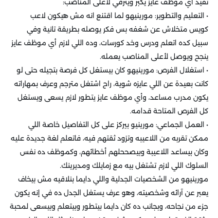
تفيد أي موظف عايز يكبر ويترقي لأعلى المناصب:
• التعليم والتطوير: مورينيهو لما اقتنع انه مش هيكون لاعب
كويس متخلاش عن شغفه بس فكر يوصله بطريقة تانية وفي
سبيل كده اتعلم ودرس وخد كورسات، وده اللي لازم أي موظف عايز
ينجح ويوصل لأعلى المناصب يعمله.
• استغلال الفرص: مورينيهو كان بيستغل كل فرصة بتجيله حتى لو
كانت بعيدة عن اللي عايزه شوية، راح اشتغل مترجم وعرف بمهاراته
يكون مدرب مساعد، وأي موظف عايز يتطور لازم يسعى ويستغل
كل الفرص المتاحة قدامه.
• العمل الجماعي: مورينيو بيركز على كل التفاصيل خاصة اللي
ممكن تقربه من اللاعيبه وتزود ثقتهم فيه، فاتعلم لغة جديدة عليه
وكان بيساعد اللاعيبة وبيصححلهم أخطائهم، وكموظف ده نفس
السلوك اللي لازم تشتغل بيه مع زمايلك ومديرينك.
مورينيهو من الشخصيات الجدلية واللي دايما بنلاقيه مش بيخاف
يعبر عن آرائه وشخصيته، وهو عرف يستغل الجدل ده في إنه يكون
جزء من نجاحه، وبجانب ده كان دايما بيتطور وبيتعلم وبيسعى لمحبة