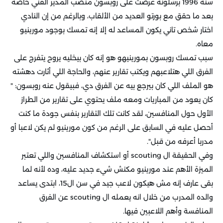
سنة 1996 برشلونة عرضت على روبسون منصب المدير الفني خاصة
بعد ما حقق مع بورتو العديد من الألقاب، وبالرغم من إن النادي
اختار شخص تاني يكون المساعد له إلا إنه تمسك بوجود مورينيو
معاه.
سبب تمسك روبسون بمورينيهو هو إنه كان بيخليه يروح يتفرج على
الفرق اللي هتلاعبهم ويكتب تقارير عنهم، والحاجة اللي أثارت دهشته
هو الملف اللي كان بيرجع بيه عن الفرق دي، فبيقول عنه روبسون: "
كان يعود من المباريات ومعه ملف يحتوي على تقارير من الطراز
الأول حول المنافسين، لقد كانت تلك التقارير بنفس جودة ما كنت
أحصل عليه في السابق على الرغم من كون مورينيو لم يكن لاعبا أو
مدربا أعرفه من قبل".
وفي الحقيقة ال scouting أو استكشاف المنافسين واللي تعتبر
الميزة الأهم عند مورينيو مكنش شيء جديد عليه، وده لأنه لما
بقى عارف إنه مش هيكون لاعب جيد في سن ال15، ابتدى يساعد
والده المدرب من خلال انه يعمله ال scouting عن الفرق
المنافسة وأهم اللاعبين فيها.