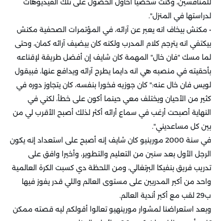
للمنافسين، وكنت شخصيا أحاول الحصول على تلك الفيديوهات
لدراستها في المنزل".
• مكنش بيخاف انه يعبر عن آرائه، في المؤتمرات الصحفية مكنش
بيكتفي انه يترجم كلام المدرب ولكنه كان بيضيف آرائه كمان، وحتى
لما مسك "فان خال" المهمة كان شايف إن أفضل طريقة لإقناعه
بأحقيته في منصبه هي انه دايما يطرح آرائه ويدافع عنها، فبيقول
لويس فان خال عنه:" كان جوزيه فخورا بنفسه، كان يتجاوز دوره في
كثير من الأحيان ويختلف معي حينما أكون على خطأ، لكني في
النهاية أصبحت أرغب في سماع أرائه أكثر لذلك أصبح الأقرب لي من
بين كل مساعديني".
في سنة 2000 مورينيو كان شايف إنه أصبح على استعداد إنه يكون
الرجل الأول بعد سنين من التعليم والتطوير، وأخيرا وافق على
تدريب فريق بنفيكا البرتغالي، ومن اللحظة دي كسبت الكرة العالمية
واحد من أكبر المدربين على مستوى العالم واللي قدر يفوز فيها
ب29 لقب مع أكبر أندية العالم.
وبعد استعراضنا لمشوار مورينهيو تعالوا أقولكم ليه قصته ممكن