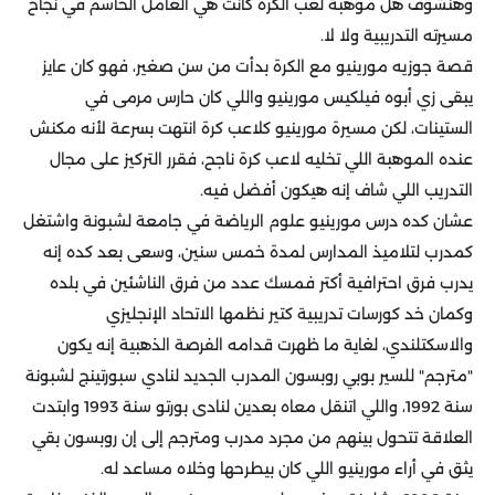
وهنشوف هل موهبة لعب الكرة كانت هي العامل الحاسم في نجاح
مسيرته التدريبية ولا لا.
قصة جوزيه مورينيو مع الكرة بدأت من سن صغير، فهو كان عايز
يبقى زي أبوه فيلكيس مورينيو واللي كان حارس مرمى في
الستينات، لكن مسيرة مورينيو كلاعب كرة انتهت بسرعة لأنه مكنش
عنده الموهبة اللي تخليه لاعب كرة ناجح، فقرر التركيز على مجال
التدريب اللي شاف إنه هيكون أفضل فيه.
عشان كده درس مورينيو علوم الرياضة في جامعة لشبونة واشتغل
كمدرب لتلاميذ المدارس لمدة خمس سنين، وسعى بعد كده إنه
يدرب فرق احترافية أكتر فمسك عدد من فرق الناشئين في بلده
وكمان خد كورسات تدريبية كتير نظمها الاتحاد الإنجليزي
والاسكتلندي، لغاية ما ظهرت قدامه الفرصة الذهبية إنه يكون
"مترجم" للسير بوبي روبسون المدرب الجديد لنادي سبورتينج لشبونة
سنة 1992، واللي اتنقل معاه بعدين لنادى بورتو سنة 1993 وابتدت
العلاقة تتحول بينهم من مجرد مدرب ومترجم إلى إن روبسون بقي
يثق في أراء مورينيو اللي كان بيطرحها وخلاه مساعد له.