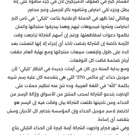
انقسام كبير في صفوف الأمريكيين لأن في جزء شافوه على إنه
بطل وجزء تاني اعترض وشافوه ناكر للجميل وغير محترم.
وبالتالي لما ظهر في الحملة الإعلانية بتاعت "نايكي" في ناس كتير
اعترضت ونشروا فيديوهات ليهم وهما بيحرقوا منتجاتها وكمان
نظموا دعوات لمقاطعتها، ورغم إن أسهم الشركة تراجعت وقت
الأزمة خاصة إن الشركة رفضت تاخد أي إجراء إلا إنها انتعشت بعد
كده على طول وارتفعت مبيعات منتجاتها ومع نهاية العام حققت
أرباح ضخمة فاقت كل التوقعات.
ومع بداية السنة دي كان في أزمات جديدة في انتظار “نايكي" لأن
موديل حذاء "إير ماكس 270" اللي هي بتقدمه كان عليه رسم شبيه
بكلمة "الله" في اللغة العربية، وده نتج عنه تنظيم حملات على
الإنترنت بتدعو الشركة لسحب المنتج من الأسواق وإزالة الرسم من
الحذاء، ومن ناحيتها طلعت الشركة بيان وقالت فيه إن الرسم هو
اختصار لاسم موديل الحذاء وإن المؤسسة بتحترم كل الأديان ومش
بتقصد أي إساءة.
وفي شهر فبراير واجهت الشركة أزمة كبيرة لأن الحذاء النايكي بتاع