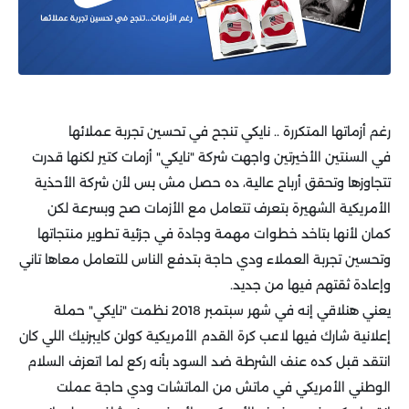
رغم أزماتها المتكررة .. نايكي تنجح في تحسين تجربة عملائها
في السنتين الأخيرتين واجهت شركة "نايكي" أزمات كتير لكنها قدرت
تتجاوزها وتحقق أرباح عالية، ده حصل مش بس لأن شركة الأحذية
الأمريكية الشهيرة بتعرف تتعامل مع الأزمات صح وبسرعة لكن
كمان لأنها بتاخد خطوات مهمة وجادة في جزئية تطوير منتجاتها
وتحسين تجربة العملاء ودي حاجة بتدفع الناس للتعامل معاها تاني
وإعادة ثقتهم فيها من جديد.
يعني هنلاقي إنه في شهر سبتمبر 2018 نظمت "نايكي" حملة
إعلانية شارك فيها لاعب كرة القدم الأمريكية كولن كايبرنيك اللي كان
انتقد قبل كده عنف الشرطة ضد السود بأنه ركع لما اتعزف السلام
الوطني الأمريكي في ماتش من الماتشات ودي حاجة عملت