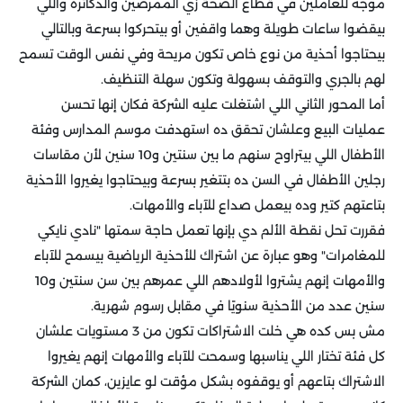
موجه للعاملين في قطاع الصحة زي الممرضين والدكاترة واللي
بيقضوا ساعات طويلة وهما واقفين أو بيتحركوا بسرعة وبالتالي
بيحتاجوا أحذية من نوع خاص تكون مريحة وفي نفس الوقت تسمح
لهم بالجري والتوقف بسهولة وتكون سهلة التنظيف.
أما المحور الثاني اللي اشتغلت عليه الشركة فكان إنها تحسن
عمليات البيع وعلشان تحقق ده استهدفت موسم المدارس وفئة
الأطفال اللي بيتراوح سنهم ما بين سنتين و10 سنين لأن مقاسات
رجلين الأطفال في السن ده بتتغير بسرعة وبيحتاجوا يغيروا الأحذية
بتاعتهم كتير وده بيعمل صداع للآباء والأمهات.
فقررت تحل نقطة الألم دي بإنها تعمل حاجة سمتها "نادي نايكي
للمغامرات" وهو عبارة عن اشتراك للأحذية الرياضية بيسمح للآباء
والأمهات إنهم يشتروا لأولادهم اللي عمرهم بين سن سنتين و10
سنين عدد من الأحذية سنويًا في مقابل رسوم شهرية.
مش بس كده هي خلت الاشتراكات تكون من 3 مستويات علشان
كل فئة تختار اللي يناسبها وسمحت للآباء والأمهات إنهم يغيروا
الاشتراك بتاعهم أو يوقفوه بشكل مؤقت لو عايزين، كمان الشركة