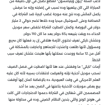
لاعب السلة "زيون ويليامسون" اتقطع نصين في أول دقيقة من
المباراة اللي كان بيلعبها وده تسبب في إصابته وإنه ما عرفش
يكمل الماتش وده نتج عنه موجة غضب كبيرة ضد الشركة في
الصحافة وعلى السوشيال ميديا وده خلاها تخسر حوالي 2 مليار
دولار في البورصة، وكمان اضطرت الشركة تخفض سعر موديل
الحذاء ده وبقت بتبيعه بـ83 دولار بعد ما كان 110 دولار.
وعلشان نايكي تعرف تحتوي الأزمة هنلاقي إن رد فعلها كان سريع
ومسؤول لأنها طلعت واعتذرت للجماهير واعترفت بالمشكلة في
أقل من 12 ساعة ووعدت عملائها بأنها هتبحث علشان تعرف سبب
الخطأ.
أزمات "نايكي" ما وقفتش عند هنا لأنها اضطرت في فصل الصيف
تسحب موديل أحذية نزلته واتعرضت لانتقادات بسببه لأنه كان عليه
العلم الأمريكي في وقت العبودية، ده بالإضافة كمان إنها أوقفت
بيع بعض موديلات الأحذية بتاعتها في الصين بعد ما أحد
المصممين اللي شغالين في الشركة دعموا الاحتجاجات اللي كانت
في هونج كونج واللي بتدين النظام الصيني وده في محاولة منها