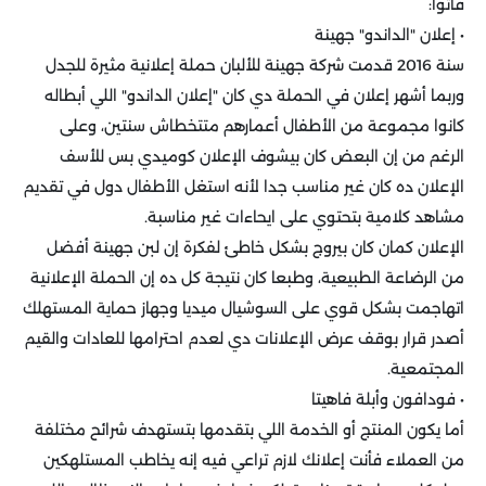
فاتوا:
• إعلان "الداندو" جهينة
سنة 2016 قدمت شركة جهينة للألبان حملة إعلانية مثيرة للجدل
وربما أشهر إعلان في الحملة دي كان "إعلان الداندو" اللي أبطاله
كانوا مجموعة من الأطفال أعمارهم متتخطاش سنتين، وعلى
الرغم من إن البعض كان بيشوف الإعلان كوميدي بس للأسف
الإعلان ده كان غير مناسب جدا لأنه استغل الأطفال دول في تقديم
مشاهد كلامية بتحتوي على ايحاءات غير مناسبة.
الإعلان كمان كان بيروج بشكل خاطئ لفكرة إن لبن جهينة أفضل
من الرضاعة الطبيعية، وطبعا كان نتيجة كل ده إن الحملة الإعلانية
اتهاجمت بشكل قوي على السوشيال ميديا وجهاز حماية المستهلك
أصدر قرار بوقف عرض الإعلانات دي لعدم احترامها للعادات والقيم
المجتمعية.
• فودافون وأبلة فاهيتا
أما يكون المنتج أو الخدمة اللي بتقدمها بتستهدف شرائح مختلفة
من العملاء فأنت إعلانك لازم تراعي فيه إنه يخاطب المستلهكين