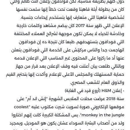
دول كلهم بطريقة مناسبة، لكن فوادفون بإعلان النت ظالم واللي
كان من بطولة أبلة فاهيتا وقعت تحت خطأ إنها سلمت نفسها
لشخصية فاهيتا اللي متعارف إنها بتستخدم إيحاءات جنسية.
الإعلان اللي ظهر سنة 2017 كان بيضم مشاهد وكلمات خارجة
وخادشة للحياء لا يمكن تكون موجهة لشرائح العملاء المختلفة
اللي فودافون بتستهدفهم، طبعا كان نتيجة ده إن فودافون
اتهاجمت جدا والناس مركزتش على الخدمة اللي فودافون بتعلن
عنها أد ما ركزوا على المحتوى غير المناسب اللي الإعلان قدمه
وبالتالي طلعت بيان أعلنت فيه وقف الإعلان بعد قرار من جهاز
حماية المستهلك والمجلس الأعلى للإعلام وأكدت إنها بتحترم القيم
والذوق العام للشعب المصري.
• إعلان H&M (أروع قرد في الغابة)
سنة 2018 عرضت محلات الملابس الشهيرة "إتش اند أم" على
موقعها الإلكتروني صورة لسويت شيرت مكتوب عليه "coolest
monkey in the jungle"، بس المشكلة الكبيرة كانت إنهم اختاروا
ولد من أصحاب البشرة السوداء عشان يكون هو الموديل، وبمجرد