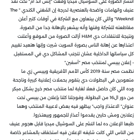
انتشار الصورة على السوشيال ميديا وقعت "إتش اند أم" تحت نقد
عنيف واتهامات واضحة بالعنصرية لدرجة إن المُغني الكندي " The
Weeknd" واللي كان بيتعاون مع الشركة في أوقات كتير أعلن
مقاطعته للشركة وقتها وأنه بيشعر بالإهانة جدا من الصورة،
ونتيجة للانتقادات دي H&M أزالت الصورة من الموقع وأعلنت
اعتذارها عن إهانة الناس بصورة السويت شيرت وإنها هتعيد تقييم
كل سياساتها الداخلية عشان تتجنب المشاكل دي في المستقبل.
• إعلان بيبسي لمنتخب مصر "آسفين"
نظمت مصر سنة 2019 كأس الأمم الأفريقية وبيبسي زي ما
متعودين في البطولات دي بتقوم بحملات إعلانية كبيرة وناجحة
وده اللي كان حاصل فعلا لغاية لما منتخب مصر خرج بشكل مبكر
من دور ال16 من البطولة، وفوجئنا كلنا بإعلان من بيبسي تحت
عنوان" الاعتذار واجب" بيظهر فيه بعض لاعيبة المنتخب وهما
زعلانين ومش حابين يقدموا أعذار للجمهور وبيعتذروا.
طبعا الإعلان ده لما اتنشر على السوشيال ميديا قابل هجوم عنيف
من الناس اللي كانت شايفه الإعلان فيه استخفاف بالمشاعر خاصة