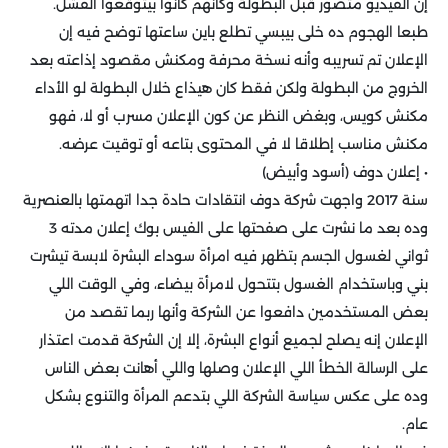
إن الفيديو متصور قبل البطولة وكأنهم كانوا بيتوقعوا الفشل.
طبعا الهجوم ده خلى بيبسي تطلع باين ساعتها توضح فيه إن
الإعلان تم تسريبه وأنه نسخة محرفة ومكنش مقصود إذاعته بعد
الخروج من البطولة ولكن فقط كان هيذاع خلال البطولة لو الأداء
مكنش كويس، وبغض النظر عن كون الإعلان مسرب أو لا، فهو
مكنش مناسب إطلاقا لا في المحتوى بتاعه أو توقيت عرضه.
• إعلان دوف (أسود وأبيض)
سنة 2017 واجهت شركة دوف انتقادات حادة جدا اتهمتها بالعنصرية
وده بعد ما نشرت على صفحتها على الفيس بوك إعلان مدته 3
ثواني لغسول الجسم بتظهر فيه امرأة سوداء البشرة لابسة تيشرت
بني وباستخدام الغسول بتتحول لامرأة بيضاء، وفي الوقت اللي
بعض المستخدمين دافعوا عن الشركة وأنها ربما تقصد من
الإعلان إنه يصلح لجميع أنواع البشرة، إلا إن الشركة قدمت اعتذار
على الرسالة الخطأ اللي الإعلان وصلها واللي أهانت بعض الناس
وده على عكس سياسة الشركة اللي بتدعم المرأة والتنوع بشكل
عام.