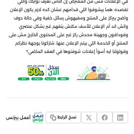
في الإعلانات مش من المفترض إن الناس تعرف نواياك واللي
تقصده، هما بيشوفوا اللي قدامهم عشان كده لازم يكون الإعلان
واضح بيركز على المنتج ومفيهوش رسائل خفية وفي حالة دوف
واتش اند أم الإعلان للأسف مكنش يتفهم غير بشكل عنصري
وفودافون وجهينة محدش ركز غير على المحتوى الخارج مش على
المنتج أو الخدمة اللي بيتم الإعلان عنها، شاركونا بوجهة نظركم
وقولولنا ايه أسوأ إعلانات شوفتوها في العقد الماضي؟
أعمل بيزنس
نسخ الرابط