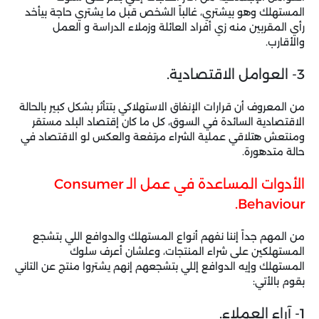
المستهلك وهو بيشتري، غالباً الشخص قبل ما يشتري حاجة بيأخد
رأي المقربين منه زي أفراد العائلة وزملاء الدراسة و العمل
والأقارب.
3- العوامل الاقتصادية.
من المعروف أن قرارات الإنفاق الاستهلاكي بتتأثر بشكل كبير بالحالة
الاقتصادية السائدة في السوق، كل ما كان إقتصاد البلد مستقر
ومنتعش هتلاقي عملية الشراء مرتفعة والعكس لو الاقتصاد في
حالة متدهورة.
الأدوات المساعدة في عمل الـ Consumer
Behaviour.
من المهم جداً إننا نفهم أنواع المستهلك والدوافع اللي بتشجع
المستهلكين على شراء المنتجات، وعلشان أعرف سلوك
المستهلك وإيه الدوافع إللي بتشجعهم إنهم يشتروا منتج عن التاني
بقوم بالأتي:
1- آراء العملاء.