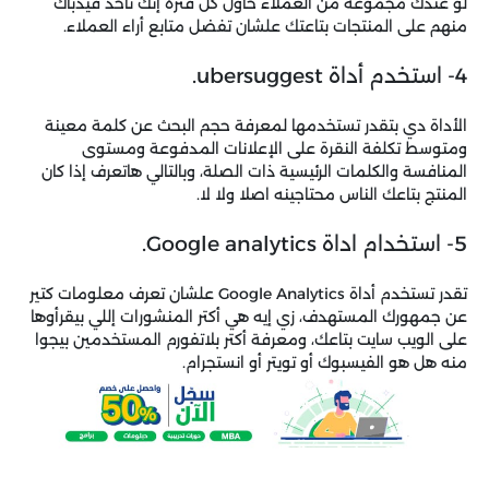
لو عندك مجموعة من العملاء حاول كل فترة إنك تأخد فيدباك
منهم على المنتجات بتاعتك علشان تفضل متابع أراء العملاء.
4- استخدم أداة ubersuggest.
الأداة دي بتقدر تستخدمها لمعرفة حجم البحث عن كلمة معينة
ومتوسط ​​تكلفة النقرة على الإعلانات المدفوعة ومستوى
المنافسة والكلمات الرئيسية ذات الصلة، وبالتالي هاتعرف إذا كان
المنتج بتاعك الناس محتاجينه اصلا ولا لا.
5- استخدام اداة Google analytics.
تقدر تستخدم أداة Google Analytics علشان تعرف معلومات كتير
عن جمهورك المستهدف، زي إيه هي أكتر المنشورات إللي بيقرأوها
على الويب سايت بتاعك، ومعرفة أكتر بلاتفورم المستخدمين بيجوا
منه هل هو الفيسبوك أو تويتر أو انستجرام.