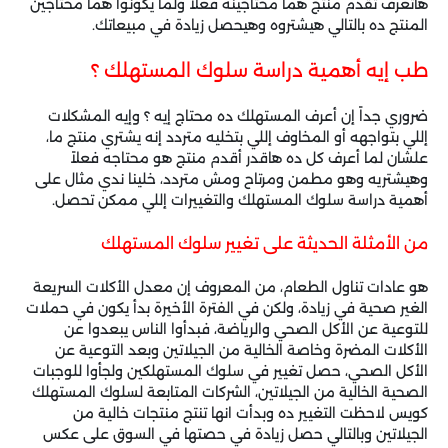
هاتعرف تقدم منتج هما محتاجينه فعلاً ولما يكونوا هما محتاجين
المنتج ده بالتالي هيشتروه وهيحصل زيادة في مبيعاتك.
طب إيه أهمية دراسة سلوك المستهلك ؟
ضروري جداً إن أعرف المستهلك ده محتاج إيه ؟ وإيه المشكلات
إللي بتواجهه أو المخاوف إللي بتخليه متردد إنه يشتري منتج ما،
علشان لما أعرف كل ده هاقدر أقدم منتج هو محتاجه فعلاً
وهيشتريه وهو مطمن ومرتاح ومش متردد، خلينا ندي مثال على
أهمية دراسة سلوك المستهلك والتغييرات إللي ممكن تحصل.
من الأمثلة الحديثة على تغيير سلوك المستهلك
هو عادات تناول الطعام، من المعروف إن معدل الأكلات السريعة
الغير صحية في زيادة، ولكن في الفترة الأخيرة بدأ يكون في حملات
للتوعية عن الأكل الصحي والرياضة، فبدأوا الناس يبعدوا عن
الأكلات المضرة وخاصة الخالية من الجيلاتين وبعد التوعية عن
الأكل الصحي، حصل تغيير في سلوك المستهلكين ولجأوا للوجبات
الصحية الخالية من الجيلاتين، الشركات المتابعة لسلوك المستهلك
كويس لاحظت التغيير ده وبدأت انها تنتج منتجات خالية من
الجيلاتين وبالتالي حصل زيادة في حصتها في السوق على عكس