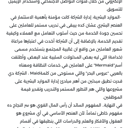
الإلكتروني من خلال قنوات التواصل الاجتماعي واستخدام الإيميل
للتسويق
.
-
الموارد البشرية: إدارة الشركة كانت مؤمنة بأهمية الاستثمار في
العنصر البشري عشان كده بيبقى في تدريب مستمر للعاملين على
تحسين جودة الخدمة من حيث أسلوب التعامل مع العملاء وكيفية
تقديم الخدمة، بالإضافة إلى أن الشركة أخدت في اعتبارها مراعاة
شعور العاملين من واقع ان غالبية المجتمع بتستخدم مسمى
(خدامة) اللي ليه بعض المدلولات السلبية عند البعض، وأطلقت
أسم
"Mermaid"
على العاملين في خدمات النظافة ومعناه
بالعربي "عروس البحر" واللي مستوحى من كلمة
Maid
، الشركة دي
قدرت تطبق مبدئين من أهم مبادئ إدارة الموارد البشرية على
مشروعها واللي هم التطور المستمر والتدريب وتقدير قيمة
الموظفين
.
في النهاية.. المفهوم السائد أن رأس المال القوي هو سر النجاح ده
مفهوم خاطئ تماماً، لأن العنصر الأساسي في أي مشروع هو
العقول والأفكار والعلم والدراسات اللي بنطبقها في أقسام