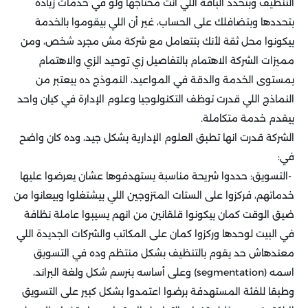
التنظيف وبتحدد الباقة اللي أنت محتاجها ولو في خدمات زيادة
بتحددها وبتضافلك على الحساب، غير أن اللي بيقوموا بالخدمة
بيكونوا محل ثقة لأنك بتتعامل مع شركة مش مجرد شخص، ومن
مميزات الشركة الاهتمام بالتفاصيل زي توحيد الزي والاهتمام
بمستوى الخدمة والدقة في المواعيد، النموذج ده بيعتبر من
النماذج اللي قدرت توظف التكنولوجيا وعلوم الإدارة في كيان واحد
بيقدم خدمة متكاملة
.
الشركة قدرت انها تطبق العلوم الإدارية بشكل جيد، وده كان واضح
في
:
-
التسويق: حددوا شريحة مناسبة يستهدفوها عشان يعرضوا عليها
خدماتهم، فركزوا على الستات المتزوجين اللي بيشتغلوا وبيعانوا من
ضيق الوقت كمان بيكونوا قلقانين من انهم يسيبوا عاملة نظافة
في البيت لوحدها وركزوا كمان على المكاتب والشركات الجديدة اللي
معندهاش حد يقوم بالتنظيف بشكل منتظم وده في التسويق
اسمه
(segmentation)
وعلى أساسه بنرسم شكل ولغة البراند،
وطبقا للفئة المستهدفة برضوا اعتمدوا بشكل كبير على التسويق