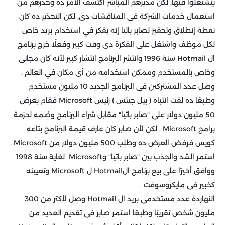
بيشتغلوا فيها, لكن مديرهم المباشر اكتشف الأمر ده وحذرهم من
استعمال خدمات الشركة في المناقشات دى, لكن التحذير ده كان
نقطة إنطلاق وتحفيز لصابر باتيا إنه يفكر في استخدام بريد خاص
لكل موظف واشتغل على الفكرة دي وقت كبير وفعلًا خرج برنامج
ال Hotmail سنة 1996 وانتشر البرنامج انتشار كبير لأنه كان مجانى
وخاص بالمستخدم وممكن استخدامه من أي مكان في العالم .
وصل عدد المشتركين في البرنامج الجديد 10 مليون مستخدم
وطبعًا ده لفت انتباه ( بيل جيتس ) رئيس Microsoft فقام بعرض
50 مليون دولار على "صابر باتيا" مقابل شراء البرنامج وضمه لحزمة
برامج Microsoft , لكن لأن صابر كان عارف قيمة البرنامج بتاعه
كويس فرفض العرض ده وطلب 500 مليون دولار من Microsoft .
استمر الشد والجذب بين "صابر باتيا" وMicrosoft لغاية سنة 1998
ووافق أخيرًا على بيع برنامج الHotmail ل Microsoft وتعيينه
كخبير فى مايكروسوفت .
النهاردة عدد مستخدمى بريد ال Hotmail وصل لأكتر من 300
مليون شخص تقريبًا وطبعًا استمر صابر فى تقديم العديد من