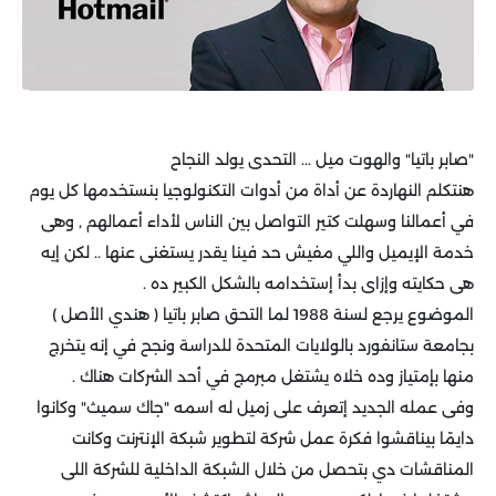
"صابر باتيا" والهوت ميل ... التحدى يولد النجاح
هنتكلم النهاردة عن أداة من أدوات التكنولوجيا بنستخدمها كل يوم
في أعمالنا وسهلت كتير التواصل بين الناس لأداء أعمالهم , وهى
خدمة الإيميل واللي مفيش حد فينا يقدر يستغنى عنها .. لكن إيه
هى حكايته وإزاى بدأ إستخدامه بالشكل الكبير ده .
الموضوع يرجع لسنة 1988 لما التحق صابر باتيا ( هندي الأصل )
بجامعة ستانفورد بالولايات المتحدة للدراسة ونجح في إنه يتخرج
منها بإمتياز وده خلاه يشتغل مبرمج في أحد الشركات هناك .
وفى عمله الجديد إتعرف على زميل له اسمه "جاك سميث" وكانوا
دايمًا بيناقشوا فكرة عمل شركة لتطوير شبكة الإنترنت وكانت
المناقشات دي بتحصل من خلال الشبكة الداخلية للشركة اللى