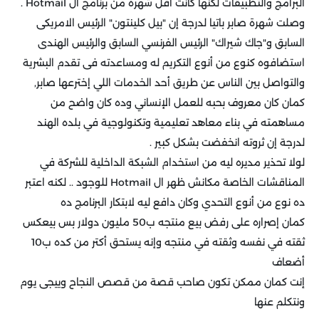
البرامج والتطبيقات لكنها كانت أقل شهرة من برنامج ال Hotmail .
وصلت شهرة صابر باتيا لدرجة إن "بيل كلينتون" الرئيس الامريكى
السابق و"جاك شيراك" الرئيس الفرنسي السابق والرئيس الهندى
استضافوه كنوع من أنوع التكريم له ومساعدته فى تقدم البشرية
والتواصل بين الناس عن طريق أحد الخدمات اللي إخترعها صابر,
كمان كان معروف بحبه للعمل الإنساني وده كان واضح من
مساهمته في بناء معاهد تعليمية وتكنولوجية في بلده الهند
لدرجة إن ثروته انخفضت بشكل كبير .
لولا تحذير مديره ليه من استخدام الشبكة الداخلية للشركة في
المناقشات الخاصة مكانش ظهر ال Hotmail للوجود .. لكنه اعتبر
ده نوع من أنوع التحدي وكان دافع ليه لابتكار البرنامج ده
كمان إصراره على رفض بيع منتجه ب50 مليون دولار بس بيعكس
ثقته في نفسه وثقته في منتجه وإنه يستحق أكتر من كده ب10
أضعاف
إنت كمان ممكن تكون صاحب قصة من قصص النجاح وييجى يوم
ونتكلم عنها