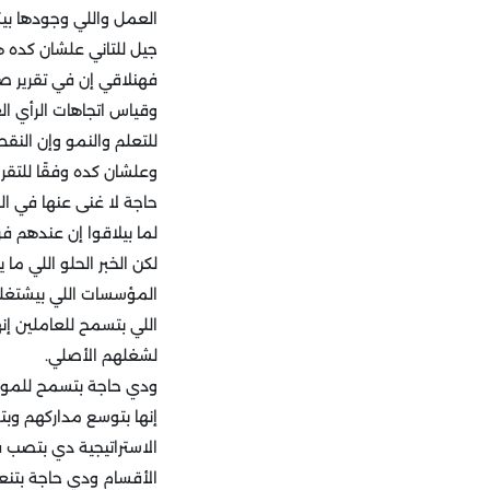
العمل واللي وجودها بي
جيل للتاني علشان كده ه
وقياس اتجاهات الرأي الع
للتعلم والنمو وإن النق
حاجة لا غنى عنها في الش
لما بيلاقوا إن عندهم فر
لكن الخبر الحلو اللي م
المؤسسات اللي بيشتغلو
اللي بتسمح للعاملين إ
لشغلهم الأصلي.
ودي حاجة بتسمح للموظف
إنها بتوسع مداركهم وبت
الاستراتيجية دي بتصب
الأقسام ودي حاجة بتنع