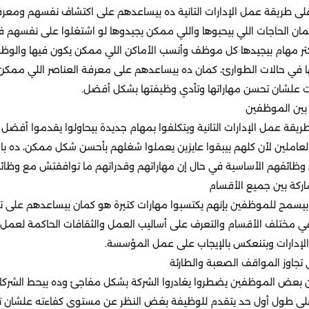
لى طريقة عمل الإدارات التانية ده بيساعدهم على اكتشاف نفسهم ومعر
ن الحاجات اللي بيحبوها واللي ممكن يجيدوها لو اشتغلوا على نفسهم ف
كتر مهام بيجيدها كل موظف وأنسب الأماكن اللي ممكن يكون فيها والوظا
 في حالات الطوارئ، كمان ده بيساعدهم على معرفة العناصر اللي ممكن يت
بات علشان تحسن مهاراتها وتأدي وظيفتها بشكل أفضل.
بين الموظفين
قة عمل الإدارات التانية ويتكلفوا بمهام جديدة بيحاولوا يقدموا أفضل 
املين لأن كلهم بيبقوا عايزين يعملوا شغلهم بأحسن شكل ممكن، ده بالإض
ائفهم الأساسية في حال إن مهاراتهم وقدراتهم ما توافقتش مع وظائف ال
شاركة بين جميع الأقسام
 بيسمح للموظفين بإنهم يكتسبوا مهارات كتيرة هو كمان بيساعدهم على 
في مختلف الأقسام والتعرف على أساليب العمل والثقافات الحاكمة لعمل 
 الإدارات وبتنعكس بالإيجاب على عمل المؤسسة.
جاوز المواقف الصعبة والطارئة
عض الموظفين يضطروا يغادروا الشركة بشكل مفاجئ وده بيحط الشركات 
لى طول أول حد يتقدم للوظيفة بغض النظر عن مستوى كفاءته علشان تن