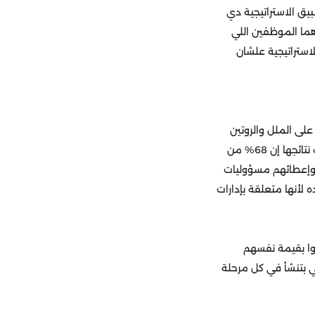
يق الاستراتيجية دي
ما الموظفين اللي
لاستراتيجية علشان
لى الملل والروتين
في العمل خاصة لما نعرف إن في دراسة عملتها مؤسسة جالوب على الموظفين في أمريكا أثبتت نتائجها إن 68% من
 وإعطائهم مسؤوليات
أنها متعلقة بإدارات
سوا بقيمة نفسهم
 بتنشأ في كل مرحلة