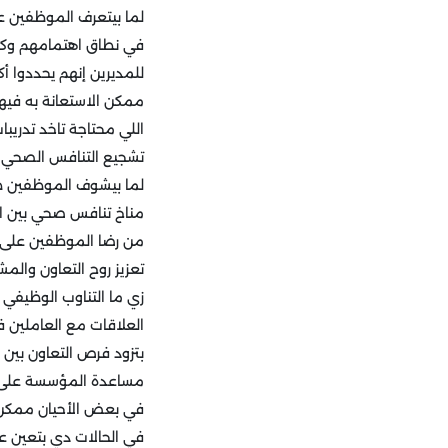
لما بيتعرف الموظفين ع
في نطاق اهتمامهم وكما
للمديرين إنهم يحددوا أ
ممكن الاستعانة به فيها
اللي محتاجة تاخد تدري
تشجيع التنافس الصحي 
لما بيشوف الموظفين طري
مناخ تنافس صحي بين الع
من رضا الموظفين على وظ
تعزيز روح التعاون والم
زي ما التناوب الوظيفي
العلاقات مع العاملين 
بتزود فرص التعاون بين
مساعدة المؤسسة على ت
في بعض الأحيان ممكن ب
في الحالات دي بتعين ع