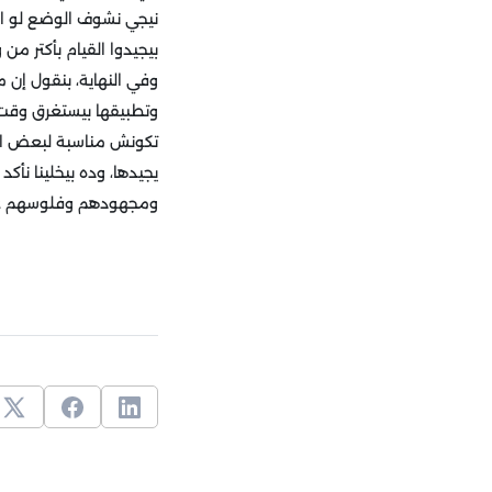
نيجي نشوف الوضع لو ال
بيجيدوا القيام بأكتر 
وفي النهاية، بنقول إن م
وتطبيقها بيستغرق وقت
تكونش مناسبة لبعض الم
يجيدها، وده بيخلينا نأ
ومجهودهم وفلوسهم عل