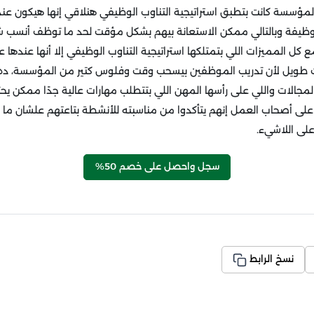
مؤسسة كانت بتطبق استراتيجية التناوب الوظيفي هنلاقي إنها هيكون عن
من وظيفة وبالتالي ممكن الاستعانة بيهم بشكل مؤقت لحد ما توظف أنسب
ع كل المميزات اللي بتمتلكها استراتيجية التناوب الوظيفي إلا أنها عندها 
 طويل لأن تدريب الموظفين بيسحب وقت وفلوس كتير من المؤسسة، ده غ
جالات واللي على رأسها المهن اللي بتتطلب مهارات عالية جدًا ممكن يحت
كد على أصحاب العمل إنهم يتأكدوا من مناسبته للأنشطة بتاعتهم علشان م
ى اللاشيء.
سجل واحصل على خصم 50%
نسخ الرابط