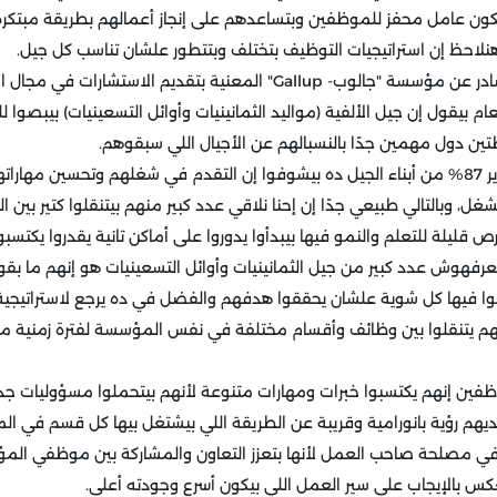
كون عامل محفز للموظفين وبتساعدهم على إنجاز أعمالهم بطريقة مبتكرة
نلاحظ إن استراتيجيات التوظيف بتختلف وبتتطور علشان تناسب كل جيل.
فهنلاقي إن في تقرير صادر عن مؤسسة "جالوب- Gallup" المعنية بتقديم الاست
ام بيقول إن جيل الألفية (مواليد الثمانينيات وأوائل التسعينيات) بيبصوا
طتين دول مهمين جدًا بالنسبالهم عن الأجيال اللي سبقوهم.
وعلشان كده وفقًا للتقرير 87% من أبناء الجيل ده بيشوفوا إن التقدم في شغلهم وتحسين
غل، وبالتالي طبيعي جدًا إن إحنا نلاقي عدد كبير منهم بيتنقلوا كتير بين 
ص قليلة للتعلم والنمو فيها بيبدأوا يدوروا على أماكن تانية يقدروا يكتسبو
ا يعرفهوش عدد كبير من جيل الثمانينيات وأوائل التسعينيات هو إنهم ما بق
ا فيها كل شوية علشان يحققوا هدفهم والفضل في ده يرجع لاستراتيجية 
نهم يتنقلوا بين وظائف وأقسام مختلفة في نفس المؤسسة لفترة زمنية م
ين إنهم يكتسبوا خبرات ومهارات متنوعة لأنهم بيتحملوا مسؤوليات جديد
ديهم رؤية بانورامية وقريبة عن الطريقة اللي بيشتغل بيها كل قسم في ا
 في مصلحة صاحب العمل لأنها بتعزز التعاون والمشاركة بين موظفي ا
كس بالإيجاب على سير العمل اللي بيكون أسرع وجودته أعلى.