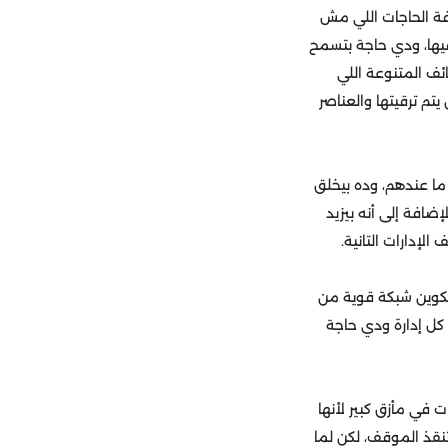
فة الحاجات اللي مش
يها، ودي حاجة بتسمح
ئف المتنوعة اللي
م ترقيتها والعناصر
ما عندهم، وده بيخلق
افة إلى أنه بيزيد
إدارات التانية.
تكوين شبكة قوية من
كل إدارة ودي حاجة
في مأزق كبير لأنها
قذ الموقف، لكن لما