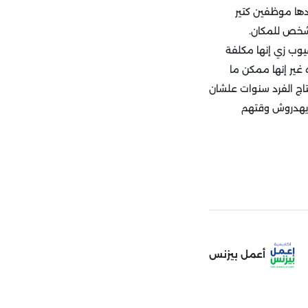
دها موظفين كتير
 شخص للمكان.
عيوب زي إنها مكلفة
ير إنها ممكن ما
اج الفرد سنوات علشان
ا يهدروش وقتهم
أعمل بيزنس