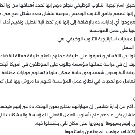
بق استراتيجية التناوب الوظيفي بنجاح مهم إنها تحدد أهدافها من ورا تطب
نها تصمم برنامج التناوب الوظيفي بحرفية علشان تحدد بشكل صح مين ه
روحوا أي إدارات، ده بالإضافة إلى إنها لازم تحط آلية لتحليل وتقييم أداء ا
تها على عمل المؤسسة.
مميزات استراتيجية التناوب الوظيفي، هي:
 العمل
وا بين الأقسام ويتعرفوا على طريقة عملهم بتعتبر طريقة فعالة للقضاء ع
ريقة آلية وبدون شغف، ودي حاجة ممكن حلها بإكسابهم مهارات مختلفة
تعامل مع تحديات في نطاق عمل المؤسسة لكنهم ما مروش بيها قبل كده ل
كتر من إدارة هنلاقي إن مهاراتهم بتطور بمرور الوقت، ده غير إنهم هيح
 علشان بقى عندهم علم بأسلوب العمل الفعلي للمؤسسة والمشكلات اللي
 إنهم يسيبوها أو يدوروا على مكان تاني يشتغلوا فيه.
اكتشاف مواهب الموظفين واستثمرها