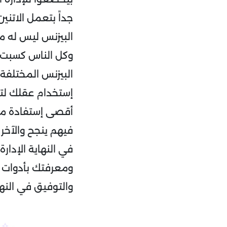
جداً بتعمل الاتني
البيزنس ليس له مع
وكل الناس كسبت 
البيزنس المختلفة 
إستخدام عقلك لت
أقصى إستفادة مم
فيهم ينجح والآخر 
في النهاية الإدا
ومعرفتك بأدوات 
والتوفيق في النه