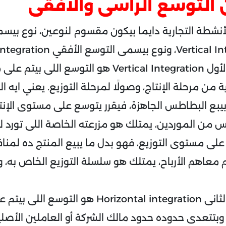
 التوسع الرأسى والأفقى
لأنشطة التجارية دايما بيكون مقسوم لنوعين، نوع بيس
المقصود بالنوع الأول Vertical Integration هو التوسع
 من مرحلة الإنتاج، وصولًا لمرحلة التوزيع. يعني ايه ا
بيبع البطاطس الجاهزة، فيقرر يتوسع على مستوى الإنت
 من الموردين، يمتلك هو مزرعته الخاصة اللى تورد له
لى مستوى التوزيع، فهو بدل ما يبيع المنتج ده لمناف
معاهم الأرباح، يمتلك هو سلسلة التوزيع الخاص به، و
المقصود بالنوع الثانى Horizontal integration هو ا
وبتتعدى حدوده حدود مالك الشركة أو العاملين الأصلي