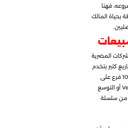
روعه، فهنا
ة بحياة المالك
ليين.
بيعات
لشركات المصرية
ن مشاريع كتير بتخدم
سلسلة مطاعم الوجبات السريعة اللي وصل عددها في 2012 لأكثر من 100 فرع على
مستوى 6 دول وده بيسموه في الإدارة الإستراتيجية Vertical Integration أو التوسع
F على حسب موقعك من سلسلة