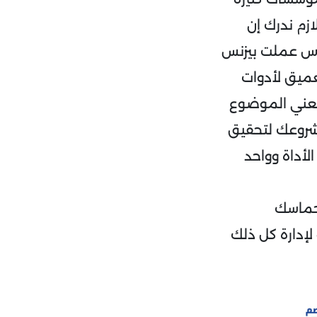
ازم ندرك إن
لناس عملت بيزنس
ميق لأدوات
ة يعني الموضوع
شروعك لتحقيق
أداة وواحد
 حماسك
إدارة كل ذلك