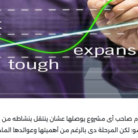
زم صاحب أى مشروع يوصلها عشان ينتقل بنشاطه من مر
مو؛ لكن المرحلة دى بالرغم من أهميتها وعوائدها المادي