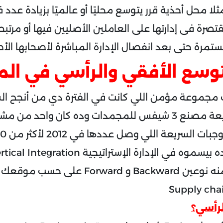
لا محل أحذية قرر يتوسع محليًا أو عالميًا بزيادة عدد ف
تصرة فى إدارتها على العاملين الأصليين فيها أو مرتبط
تمرة حتى بعد انفصال الإدارة المباشرة لأصحابها الأص
وسع الأفقي والرأسي في الم
2 أسست مجموعة مؤمن اللي كانت في الفترة دي من أنجح ا
في الوجبات السريعة مصنع 3 شيفس للمجمدات وده كان واحد م
الرأسي اللي فيه منه نوعين Backward و orward
لرأسي؟