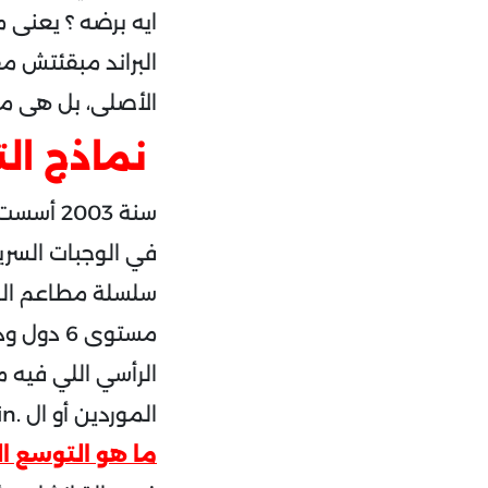
ايه برضه ؟ يعنى مث
البراند مبقئتش مق
الأصلى، بل هى مس
نماذج الت
سنة 003
الموردين أو ال .Supply chain
ما هو التوسع ا