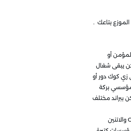
تمتلك المورد بتاعك (Back) أو تمتلك الموزع بتاعك .
لمؤمن أو
كن يبقى شغال
 زي كوك دور أو
 مؤسسي بركة
وق لكن ببراند مختلف
نفهم مما سبق إن التوسع Integration هو عكس التعهيد Outsourcing والاتنين
Strategic ولكن شركات ومؤسسات كتيرة