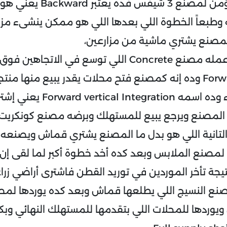
في حالة إنشاء مؤمن لمصنع 3 ش
ه وطبعاً الخطوة اللي بعدها اللي هو ممكن ينشىء مزارع 
لمصنع يشتري ماشية من مزارعين،
وده بالظبط اللي عمله مصنع Concrete اللي توسع في الاتجاه
Backward و Forward وده إنه كمصنع فتح محلات يقدر يبيع منه
الموزعين والوكلاء وده اسمه ion
المصنع ويرجع يبيع للمستهلك وبرضه مصنع كونكري
التانية اللي هو بدل ما المصنع يشتري قماش ويصنعه
لمصنع الملابس وبعد كده أخد خطوة أكبر لما لقى إن
جة تأخر الموردين في توريد القطن فاشترى أراضي زراعي
نع النسيج اللي يطلعها قماش وبعد كده يوردها لمص
 ويوردها للمحلات اللي بتقدمها للمستهلك النهائي وبك