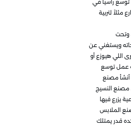
يفس فده يعتبر Backward يعني هو توسع رأسياً في
مثلاً لتربية
ين فوق وتحت
ا منتجاته ويستغني عن
Forward vertical Integrat يعني إشترى اللي هيوزع أو
ت عمل توسع
 أنشأ مصنع
 مصنع النسيج
ة يزرع فيها
نع الملابس
ده قدر يمتلك