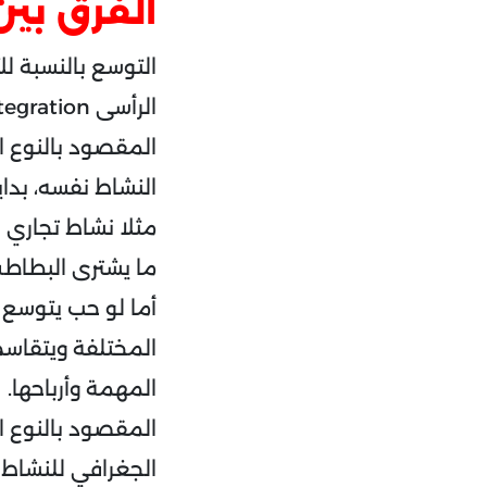
الفرق بين
التوسع بالنسبة ل
الرأسى Vertical Integration، ونوع بيسمى التوسع الأفقي Horizontal integration.
النشاط نفسه، بداية
مثلا نشاط تجاري 
ما يشترى البطاطس
أما لو حب يتوسع ع
المختلفة ويتقاسم 
المهمة وأرباحها.
الجغرافي للنشاط 