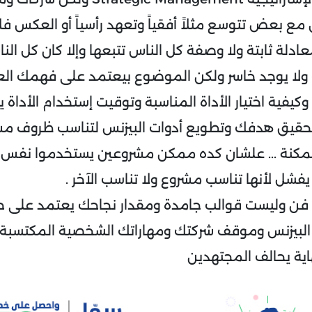
ن مع بعض تتوسع مثلاً أفقياً وتعهد رأسياً أو العكس فل
ادلة ثابتة ولا وصفة كل الناس تتبعها وإلا كان كل ا
ولا يوجد خاسر ولكن الموضوع بيعتمد على فهمك الع
وكيفية اختيار الأداة المناسبة وتوقيت إستخدام الأدا
حقيق هدفك وتطويع أدوات البيزنس لتناسب ظروف م
كنة ... علشان كده ممكن مشروعين يستخدموا نفس ال
يفشل لأنها تناسب مشروع ولا تناسب الآخر .
رة فن وليست قوالب جامدة ومقدار نجاحك يعتمد على
البيزنس وموقف شركتك ومهاراتك الشخصية المكتسبة ل
اية يحالف المجتهدين