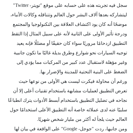
سجل فيه تجربته هذه على حسابه على موقع "تويتر- Twitter"
ليتشاركه بعدها آلاف البشر حول العالم وتتناقله وكالات الأنباء،
موضحًا أنه كان يود اكتشاف العلاقة بين التكنولوجيا والمجتمع
ودرجة تأثير الأولى على الثانية لأنه على سبيل المثال إذا التقط
التطبيق ازدحامًا مروريًا سواء كان حقيقًا أو مضللًا فإنه يعيد
توجيه السيارات نحو شوارع وطرق بديلة غالبًا ما تكون جانبية
وغير مؤهلة لاستقبال عدد كبير من المركبات مما يؤدي إلى
الضغط على البنية التحتية للمدينة والإضرار بها.
ورغم أن محاولة فيكرت ليست هي الأولى من نوعها حيث
تعرض التطبيق لعمليات مشابهة باستخدام تقنيات أعلى إلا أن
نجاحه في تضليل التطبيق باستخدام أبسط الأدوات يترك انطباعًا
سلبيًا عنه لدى عملائه خاصة أنه التطبيق الأعلى استخدامًا حول
العالم حيث يلجأ له أكثر من مليار شخص شهريًا.
ومن جانبها، ردت "جوجل- Google" على الواقعة في بيان لها