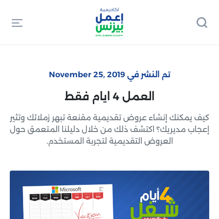
تم النشر في November 25, 2019
العمل 4 ايام فقط
كيف يمكنك إنشاء عروض تقديمية مقنعة تبهر زملائك وتثير
إعجاب مديريك؟ اكتشف ذلك من خلال دليلنا المتعمق حول
العروض التقديمية لتجربة المستخدم.