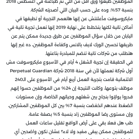
الموظفين طبعوا ورق أقل من اللي تم طباعته في أغسطس 2018
بنسبة 57%، وده على حسب البيان اللي أصدرته الشركة.
مايكروسوفت مأعلنتش عن إنها هاتعمم التجربة أو تطبقها في
أماكن تانية لكنها بتخطط على نهاية 2019 إنها تعمل تجربة تانية في
اليابان من خلال سؤال الموظفين عن طرق جديدة ممكن يتم عن
طريقها تحسين الورك لايف بالانس وكفاءة الموظفين، ده غير إنها
هتطلب من شركات تانية تنضم للمبادرة بتاعتها.
في الحقيقة إن تجربة الشغل 4 أيام في الأسبوع مايكروسوفت مش
أول شركة تعملها لأن في سنة 2018 شركة Perpetual Guardian
الائتمانية قامت بتجربة العمل أربع أيام في الأسبوع على الـ240
موظف بتوعها، وكانت النتيجة إن 24% من الموظفين حسوا إنهم
قدروا يوازنوا بنجاح بين شغلهم وحياتهم الخاصة، وإن مستويات
الضغط عندهم انخفضت بنسبة 7% بين كل الموظفين المشاركين،
وإن مستوى رضا الموظفين زاد بنسبة 5% بصفة عامة.
طب هل فعلا بقي على أرض الواقع تقليل ساعات العمل
للموظفين ممكن يبقى مفيد ولا لاء؟ عشان نكون واضحين أي