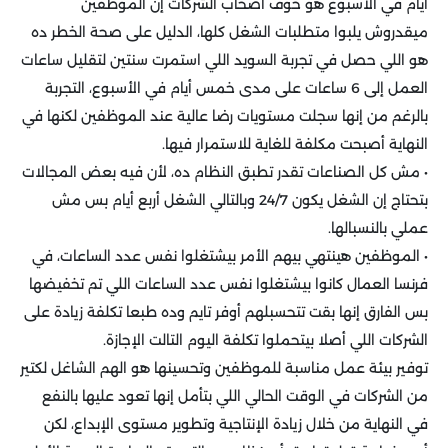
أيام في الأسبوع هو خوف أصحاب الشركات إن الموظفين
ميقدروش يلبوا متطلبات الشغل كلها، الدليل على صحة الخطر ده
هو اللي حصل في تجربة السويد اللي استمرت سنتين لتقليل ساعات
العمل إلى 6 ساعات على مدى خمس أيام في الأسبوع، التجربة
بالرغم من إنها سجلت مستويات رضا عالية عند الموظفين لكنها في
النهاية أصبحت مكلفة للغاية للاستمرار فيها.
• مش كل الصناعات تقدر تطبق النظام ده، لأن فيه بعض المجالات
بتحتاج إن الشغل يكون 24/7 وبالتالي الشغل أربع أيام بس مش
عملي بالنسبالها.
• الموظفين هينتهي بيهم الأمر بيشتغلوا نفس عدد الساعات، في
فرنسا العمال كانوا بيشتغلوا نفس عدد الساعات اللي تم تخفيضها
بس الفارق إنها بقت تتحسبلهم أوفر تايم وده طبعا تكلفة زيادة على
الشركات اللي أصلا بيتحملوا تكلفة اليوم التالت الإجازة.
توفير بيئة عمل مناسبة للموظفين وتحسينها هو الهم الشاغل لكتير
من الشركات في الوقت الحالي اللي بتأمل إنها تعود عليها بالنفع
في النهاية من خلال زيادة الإنتاجية وتطوير مستوى الإبداع، لكن