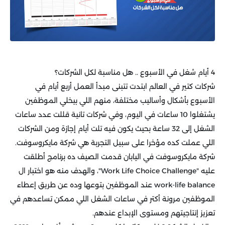
4 أيام شغل في الأسبوع .. هل مناسبة لكل الشركات؟
شركات كتير في العالم ابتدت تتبنى مبدأ العمل أربع أيام في
الأسبوع بأشكال وأساليب مختلفة، منهم اللي بيخلي الموظفين
يشتغلوا 10 ساعات في اليوم، وفي شركات تانية قللت عدد ساعات
الشغل إلى 32 ساعة بحيث يكون فيه تلت أيام إجازة ومن الشركات
اللي عملت كده مؤخرا على سبيل التجربة هي شركة مايكروسوفت.
شركة مايكروسوفت في اليابان قدمت الصيف ده برنامج أطلقت
عليه "Work Life Choice Challenge"، والهدف منه هو اختبار ال
work-life balance عند الموظفين بتوعها وده عن طريق إعطاء
الموظفين مرونة أكتر في ساعات الشغل اللي ممكن تساعدهم في
تعزيز إنتاجيتهم ومستوى الإبداع عندهم.