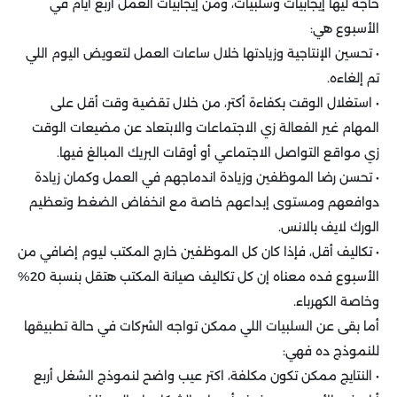
حاجة ليها إيجابيات وسلبيات، ومن إيجابيات العمل أربع أيام في
الأسبوع هي:
• تحسين الإنتاجية وزيادتها خلال ساعات العمل لتعويض اليوم اللي
تم إلغاءه.
• استغلال الوقت بكفاءة أكتر، من خلال تقضية وقت أقل على
المهام غير الفعالة زي الاجتماعات والابتعاد عن مضيعات الوقت
زي مواقع التواصل الاجتماعي أو أوقات البريك المبالغ فيها.
• تحسن رضا الموظفين وزيادة اندماجهم في العمل وكمان زيادة
دوافعهم ومستوى إبداعهم خاصة مع انخفاض الضغط وتعظيم
الورك لايف بالانس.
• تكاليف أقل، فإذا كان كل الموظفين خارج المكتب ليوم إضافي من
الأسبوع فده معناه إن كل تكاليف صيانة المكتب هتقل بنسبة 20%
وخاصة الكهرباء.
أما بقى عن السلبيات اللي ممكن تواجه الشركات في حالة تطبيقها
للنموذج ده فهي:
• النتايج ممكن تكون مكلفة، اكتر عيب واضح لنموذج الشغل أربع