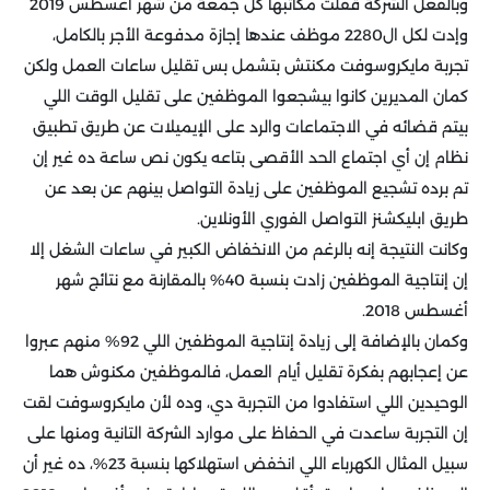
وبالفعل الشركة قفلت مكاتبها كل جمعة من شهر أغسطس 2019
وإدت لكل ال2280 موظف عندها إجازة مدفوعة الأجر بالكامل،
تجربة مايكروسوفت مكنتش بتشمل بس تقليل ساعات العمل ولكن
كمان المديرين كانوا بيشجعوا الموظفين على تقليل الوقت اللي
بيتم قضائه في الاجتماعات والرد على الإيميلات عن طريق تطبيق
نظام إن أي اجتماع الحد الأقصى بتاعه يكون نص ساعة ده غير إن
تم برده تشجيع الموظفين على زيادة التواصل بينهم عن بعد عن
طريق ابليكشنز التواصل الفوري الأونلاين.
وكانت النتيجة إنه بالرغم من الانخفاض الكبير في ساعات الشغل إلا
إن إنتاجية الموظفين زادت بنسبة 40% بالمقارنة مع نتائج شهر
أغسطس 2018.
وكمان بالإضافة إلى زيادة إنتاجية الموظفين اللي 92% منهم عبروا
عن إعجابهم بفكرة تقليل أيام العمل، فالموظفين مكنوش هما
الوحيدين اللي استفادوا من التجربة دي، وده لأن مايكروسوفت لقت
إن التجربة ساعدت في الحفاظ على موارد الشركة التانية ومنها على
سبيل المثال الكهرباء اللي انخفض استهلاكها بنسبة 23%، ده غير أن