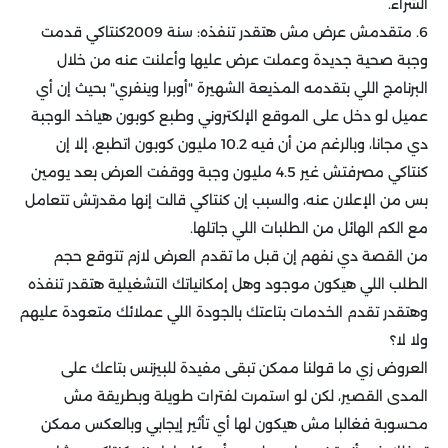
الشراء.
6. متقدمش عرض مش هتقدر تنفذه: سنة 2009كنتاكي قدمت
وجبة صحية جديدة وعملت عرض عليها وأعلنت عنه من خلال
البرنامج اللي بتقدمه المذيعة الشهيرة "أوبرا وينفري" بحيث إن أي
عميل لو دخل على الموقع الإلكتروني وطبع كوبون هياخد الوجبة
دي مجانا، وبالرغم من أن فيه 10.2 مليون كوبون اتطبع، إلا إن
كنتاكي مصرفتش غير 4.5 مليون وجبة ووقفت العرض بعد يومين
بس من الإعلان عنه، والسبب إن كنتاكي قالت إنها مقدرتش تتعامل
مع الكم الهائل من الطلبات اللي جاتلها.
من القصة دي نفهم إن قبل ما تقدم العرض لازم تتوقع حجم
الطلب اللي هيكون موجود وهل إمكانياتك التشغيلية هتقدر تنفذه
وهتقدر تقدم الخدمات بتاعتك بالجودة اللي عملائك متعودة عليهم
ولا لا؟
العروض زي ما قولنا ممكن تبقى مفيدة للبيزنس بتاعك على
المدى القصير، لكن لو استمرت لفترات طويلة وبطريقة مش
محسوبة فغالبا مش هيكون لها أي تأثير إيجابي وبالعكس ممكن