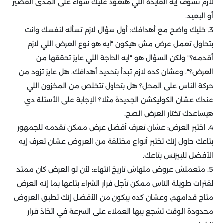
لازم تشوف إيه الفايدة اللي هتعود عليك سواء على المدى القصير
أو البعيد.
3. خليك واضح مع أهدافك: أول سؤال لازم تسأله لنفسك وانت
بتحاول تعمل عرض مش هيكون "ايه هو نوع العرض اللي لازم
أقدمه؟" ولكن السؤال هو "ايه الحاجة اللي عايز تحققها من
العرض؟"، وعشان كده لازم تبدأ بتحديد أهدافك، هل عايز تزود من
حركة الناس على المحل؟ هل بتحاول تتخلص من المخزون اللي
عندك عشان الكوليكشن الجديدة مثلا؟ الإجابة على الأسئلة دي
هيساعدك تختار العرض الصح.
4. اختبر العرض: عشان تعرف أفضل عرض ممكن تقدمه للجمهور
بتاعك حاول إنك تختبر أنواع مختلفة من العروض عشان تعرف إيه
الأفضل للبيزنس بتاعك.
5. متعملش عروض ملهاش تاريخ انتهاء: لأن لو العرض كان ممتد
لفترات طويلة الناس ممكن تأجل قرار الشراء بتاعها بما إنه العرض
متاح قدامهم، وعشان كده بيكون من الأفضل إنك تطبق العروض
محدودة الوقت تشجع بيها العملاء على السرعة في اتخاذ قرار