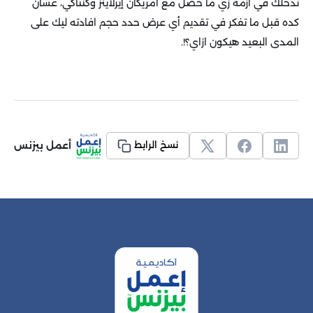
تدخلك في أزمة زي ما حصل مع أمريكان إيرلاينز وكنتاكي، عشان
كده قبل ما تفكر في تقديم أي عرض حدد حجم افادته ليك على
المدى البعيد هيكون ازاي؟!.
أعمل بيزنس
نسخ الرابط