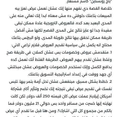
"باج روثستاين" كاسم مستعار.
خلاصة القصة دي نفهم منها إنك عشان تعمل عرض تعزز بيه
المبيعات بتاعتك دلوقتي ده مش معناه ابدا إنك تعاني منه على
المدى البعيد بعد كده، فالعروض الترويجية عادة ممكن تبقى
مفيدة جدا لو عايز نتائج على المدى القصير لكنها مش أفضل
طريقة ممكن تحقق بيها نتائج طويلة المدى، ولو البيزنس بتاعك
محتاج انه يكمل على سياسية تقديم العروض فلازم تراعي الاتي:
1. متقدمش عروض وخصومات بس عشان كسلان: في طريقة صح
وغلط عشان تقدم بيهم العروض، الطريقة الغلط أنك تعمل كده
بدافع الكسل وإنك تستخدم الخصومات والعروض عشان مبذلتش
أي جهد ووقت في إعداد استراتيجية التسويق بتاعتك.
2. خطط بشكل مسبق: مينفعش عشان تحل أزمة بتمر بيها، تلبس
نفسك في تقديم عرض تبقى نتيجته إنك تخسر وتتأزم أكتر، فشركة
أمريكان إيرلاينز عملت عرض كان قيمته 250 ألف دولار، لكن كانت
نهايته إنها خسرت من مسافر واحد بس حوالي 21 مليون دولار فما
بالكم من مجموع كل اللي اشترك؟، ومن هنا قبل ما تقدم أي عرض