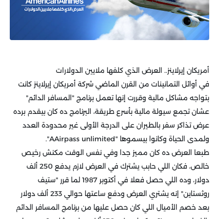
أمريكان إيرلاينز.. العرض الذي كلفها ملايين الدولارات
في أوائل التمانينات من القرن الماضي شركة أمريكان إيرلاينز كانت
بتواجه مشاكل مالية وقررت إنها تعمل برنامج "المسافر الدائم"
عشان تجمع سيولة مالية بأسرع طريقة، البرنامج ده كان بيقدم برده
عرض تذاكر سفر بالطيران على الدرجة الأولى غير محدودة العدد
ولمدى الحياة وكانوا بيسموها "AAirpass unlimited".
طبعا العرض ده كان مميز جدا وفي نفس الوقت مكنش رخيص
خالص، فكان اللي حابب يشترك في العرض لازم يدفع 250 ألف
دولار، وده اللي حصل فعلا في أكتوبر 1987 لما قرر "ستيف
روثستاين" إنه يشتري العرض ودفع ساعتها حوالي 233 ألف دولار
بعد خصم الأميال اللي كان حصل عليها من برنامج المسافر الدائم