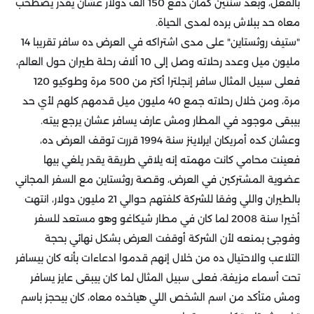
بالفعل، وبعد سنتين كمان دفع 150 ألف دولار عشان يقدر يصطحب
معاه حد ببلاش برده لمدى الحياة.
"ستيف روثستاين" على مدى اشتراكه في العرض ده سافر تقريبا 14
مليون ميل وعدد رحلاته وصل إلى 10 ألاف رحلة طيران حول العالم،
فعلى سبيل المثال سافر إنجلترا أكتر من 500 مرة وطوكيو 120
مرة، ومن خلال رحلاته جمع 40 مليون ميل قدمهم كلهم لأي حد
بيبقى موجود في المطار ومش عارف يسافر عشان يرجع بيته.
وعشان كده أمريكان ايرلاينز سنة 1994 قررت توقف العرض ده،
فعينت محامي كانت مهمته إنه يلاقي طريقة يقدر يلغي بيها
عضوية المشتركين في العرض، وقصة روثستاين مع السفر المجاني
بالطيران واللي وفقا للشركة كلفتهم حوالي 21 مليون دولار، انتهت
أخيرا سنة 2008 لما كان في مطار شيكاغو وهو مستعد للسفر
وفوجئ بمنعه لأن الشركة أوقفت العرض بشكل نهائي بحجة
التلاعب والاحتيال ده من خلال إنهم قدموا ادعاءات بأنه كان بيسافر
تحت أسماء مزيفة، فعلى سبيل المثال لما كان بيبقى عايز يسافر
ومش متأكد من اسم الشخص اللي هياخده معاه، كان بيحجز باسم