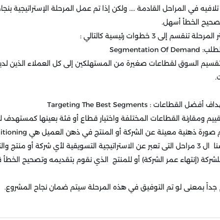
 تلافيه في المراحل القادمة
....
ولكن إذا تم عمل المرحلة الإستراتيجية بن
تصحيح الخطأ أسهل.
م إلى 3 خطوات رئيسية كالتالي :
لطلب:
Segmentation Of Demand
تقسيم السوق لقطاعات صغيرة من المستهلكين إلى كل العملاء الذين لد
.
هداف أفضل القطاعات :
Targeting The Best Segments
ييم ومقارنة القطاعات المختلفة واختيار قطاع أو فئة بعينها كمستهدف 
رسم صورة ذهنية معينة عن الشركة أو المنتج في ذهن العميل هي
itioning
وبذلك قد نكون استعرضنا ال 3 مراحل التى تعبر عن الاستراتيجية التسويقية لأي شركة أو م
لشركة (إنتهاء عمر الشركة) أو للمنتج الذي نقوم بتقديمه وتصحيح الخطأ قد
 جداً بمعنى لو تم التوفيق في هذه المرحلة سيتم ضمان نجاح المشروع.