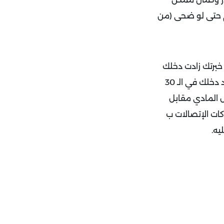
 يلحق يصححه ويتعلم حتى لو ضحى (من
 خبرتك زادت دخلك
بيزيد وإن لو قلنا إنك بتشتغل 40 سنة فأول 10 سنين من حياتك المهنية هي اللي بتحدد دخلك في الـ 30
 المادي مقابل
ات الإتصالات ب