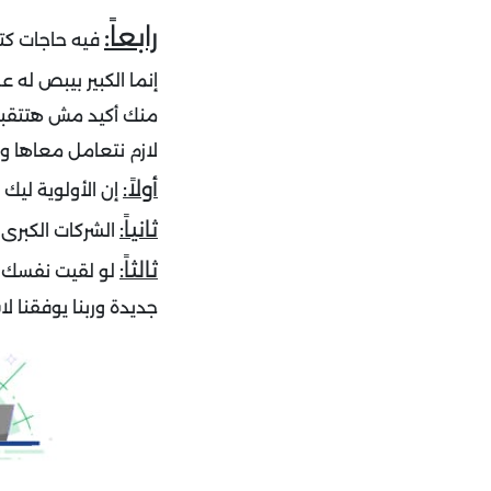
رابعاً:
فيه حاجات كتي
إنما الكبير بيبص له
منك أكيد مش هتتقبل 
لازم نتعامل معاها و
أولاً:
إن الأولوية ليك
ثانياً:
الشركات الكبرى 
ثالثاً:
لو لقيت نفسك م
جديدة وربنا يوفقنا ل