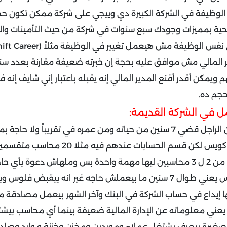
ب الوظيفة في الشركة الكبيرة دي وييجي على شركة ممكن تكون 
لتضحية بمميزات وجودك سبع سنوات في شركة من حيث التأمينات وا
الوظيفة مش هيعمل تغيير في الوظيفة مثلاً (Shift Career ).
ر المالي مش موافق عليه بحجة إن خبرته ضعيفة مقارنة بعدد س
م ويمكن أقدر أقنع المدير المالي إنه يقبله باعتبار إني شايف إنه
حجم ده.
ل في الشركة القديمة:
لما قابلته إكتشفت إن الراجل قضي 7 سنين من حياته ومن عمره في تقريباً 
شركة عملاقة مرتبها كويس لكن قسم الحسابات ع
كل مجموعة متكونة من 2 ل 3 محاسبين ليها مهمة واحدة بس وملهاش دعوة بأ
بيشتغل في الخزنة بس يعني طوال 7 سنين ما بيعملش حاجه غير انه بيقب
لها إيداع في حساب الشركة في البنك وآخر الشهر بيعمل مصادقة م
ا يعني معلوماته عن الإدارة المالية ضعيفة بينما أي محاسب بيش
 صغيرة بيعرف يشتغل عملاء وموردين ومخزن وخزنة و وارد وصاد