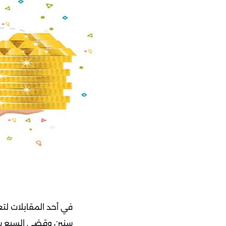
سنين وقضى السبع سني