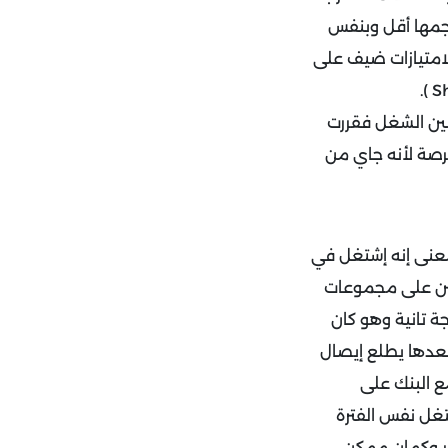
حجمها أقل وبنفس
لامتيازات ضيف على
نين الشغل فقررت
 فرصة لأنه جاي من
ولا حاجة بمعنى إنه إشتغل في
ندهم فيه مثلا 20 محاسب متقسمين على مجموعات
ي حاجة تانية وهو كان
ض فلوس وبعدها يطلع إيصال
ع البنك على
تغل نفس الفترة
ر وكمان ممكن