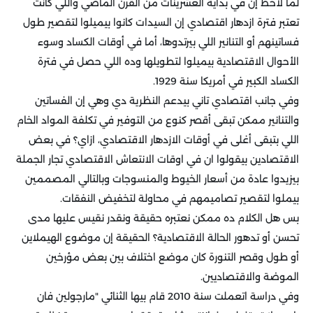
لما لاحظ إن في بداية العشرينات من القرن الماضي واللي كانت
تعتبر فترة ازدهار اقتصادي إن السيدات كانوا بيميلوا لتقصير طول
فساتينهم أو التنانير اللي بيرتدوها، أما في أوقات الكساد وسوء
الأحوال الاقتصادية بيميلوا لتطويلها وده اللي حصل في فترة
الكساد الكبير في أمريكا سنة 1929.
وفي جانب اقتصادي تاني بيدعم النظرية دي وهي إن الفساتين
والتنانير ممكن تبقى أقصر كنوع من التوفير في تكلفة المواد الخام
اللي بتبقى أغلى في أوقات الازدهار الاقتصادي، ازاي؟ في بعض
الاقتصادين بيقولوا ان في اوقات الانتعاش الاقتصادي تجار الجملة
بيزيدوا عادة من أسعار الخيوط والمنسوجات وبالتالي المصممين
بيملوا لتقصير تصاميمهم في محاولة لتخفيض النفقات.
بس هل الكلام ده ممكن نعتبره حقيقة ونقدر نقيس عليها مدى
تحسن أو تدهور الحالة الاقتصادية؟ الحقيقة إن موضوع الهيملاين
أو طول وقصر التنورة كان موضع اختلاف بين بعض مؤرخين
الموضة والاقتصاديين.
وفي دراسة اتعملت سنة 2010 قام بيها الثنائي "مارجولين فان