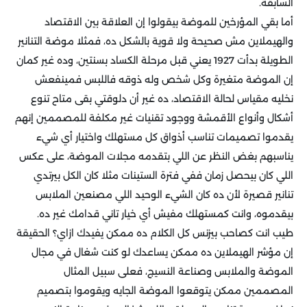
السابقة.
أما بقي المؤرخين للموضة بيقولوا إن العلاقة بين الاقتصاد
والهيملاين مش صحيحة ولا قوية بالشكل ده، فمثلا موضة التنانير
الطويلة بدأت 1927 يعني قبل مرحلة الكساد بسنتين، وده غير كمان
إن الموضة متغيرة وكل شخص وله ذوقه فاللبس فمينفعش
نخليه مقياس لحالة الاقتصاد، ده غير أن دلوقتي بقى متاح تنوع
أشكال وأنواع الأقمشة ووجود تقنيات غير مكلفة للمصممين إنهم
يقدموا تصميمات تناسب أذواق كل مستهلك واختيار أي شيء
يناسبهم بغض النظر عن اللي بتقدمه مجلات الموضة، على عكس
اللي كان بيحصل زمان ففي فترة الستينات مثلا كان الكل بيرتدي
تنانير قصيرة لأن ده كان الشيء الوحيد اللي مصنعين الملابس
بيقدموه، وانت كمستهلك مفيش أي خيار تاني قدامك غير ده.
طيب انت كصاحب بيزنس كل الكلام ده ممكن يفيدك ازاي؟ الحقيقة
إن مؤشر الهيملاين ده ممكن يساعدك لو كنت شغال في مجال
الموضة والملابس وصناعة النسيج، فعلى سبيل المثال
المصممين ممكن يتوقعوا الموضة الجايه ويقوموا بتصميم