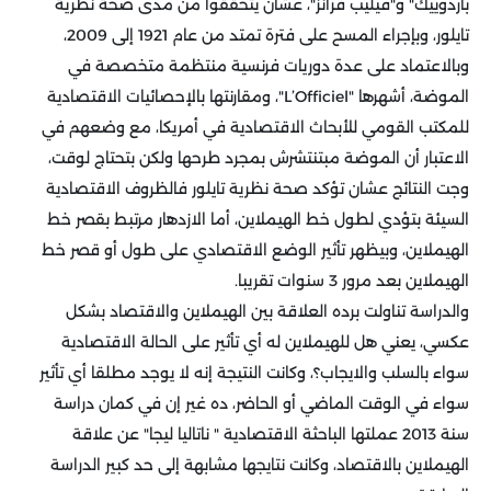
باردوييك" و"فيليب فرانز"، عشان يتحققوا من مدى صحة نظرية
تايلور، وبإجراء المسح على فترة تمتد من عام 1921 إلى 2009،
وبالاعتماد على عدة دوريات فرنسية منتظمة متخصصة في
الموضة، أشهرها "L’Officiel"، ومقارنتها بالإحصائيات الاقتصادية
للمكتب القومي للأبحاث الاقتصادية في أمريكا، مع وضعهم في
الاعتبار أن الموضة مبتنتشرش بمجرد طرحها ولكن بتحتاج لوقت،
وجت النتائج عشان تؤكد صحة نظرية تايلور فالظروف الاقتصادية
السيئة بتؤدي لطول خط الهيملاين، أما الازدهار مرتبط بقصر خط
الهيملاين، وبيظهر تأثير الوضع الاقتصادي على طول أو قصر خط
الهيملاين بعد مرور 3 سنوات تقريبا.
والدراسة تناولت برده العلاقة بين الهيملاين والاقتصاد بشكل
عكسي، يعني هل للهيملاين له أي تأثير على الحالة الاقتصادية
سواء بالسلب والايجاب؟، وكانت النتيجة إنه لا يوجد مطلقا أي تأثير
سواء في الوقت الماضي أو الحاضر، ده غير إن في كمان دراسة
سنة 2013 عملتها الباحثة الاقتصادية " ناتاليا ليجا" عن علاقة
الهيملاين بالاقتصاد، وكانت نتايجها مشابهة إلى حد كبير الدراسة