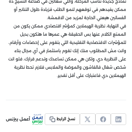
نماذج جديدة تناسب المرحلة، واللي شغالين في صناعة النسيج ده
ممكن يفيدهم في توقعهم لنمو الطلب فزيادة طول التنانير أو
الفساتين هيعني الحاجة لمزيد من الاقمشة.
في النهاية، نظرية الهيملاين كمؤشر اقتصادي ممكن يكون من
الممتع الكلام عنها بس الحقيقة هي عمرها ما هتكون بديل
للمؤشرات الاقتصادية التقليدية اللي بتقوم على إحصاءات وأرقام،
وانت مش المطلوب منك إنك تقوم باستثمار في أي مجال بناء
على النظرية دي، ولكن هي ممكن تساعدك وتدعم قرارك، فلو انت
شخص شغال فالفاشون والموضة والملابس فلازم تحط نظرية
الهيملاين دي فاعتبارك على أقل تقدير.
أعمل بيزنس
نسخ الرابط