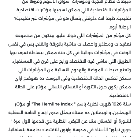
مبيعات قطاع التجزئة ومؤشرات أسواق الأسهم وغيرها من
المؤشرات الاقتصادية اللي ممكن نسميها مؤشرات اقتصادية
تقليدية، طبعا انت دلوقتي بتسأل هو في مؤشرات غير تقليدية؟
الإجابة أيوه.
كل مؤشر من المؤشرات اللي قولنا عليها بيتكون من مجموعة
تعقيدات ومحاذير واحصاءات ماشية بالورقة والقلم، بس في نفس
الوقت في مؤشرات حوالينا في كل حتة ممكن ببساطة نعرف بيها
الطريق اللي ماشي فيه الاقتصاد ورايح على فين في المستقبل،
وتعتبر صيحات الموضة والهدوم النسائية من المؤشرات اللي
ممكن تعكس الحالة الاقتصادية وفي البوست ده هنوضح ازاي
ممكن يكون طول التنورة أو الفستان النسائي مؤشر على الحالة
الاقتصادية.
سنة 1926 ظهرت نظرية باسم " The Hemline Index" أو مؤشر
الهيملاين، والهيملاين ده معناه بيمثل مدى ارتفاع الحافة السفلية
للتنورة أو الفستان مثلا عن الأرض. النظرية دي قدمها لأول مرة "
جورج تايلور" الأستاذ في مدرسة وارتون للاقتصاد بجامعة بنسلفانيا،