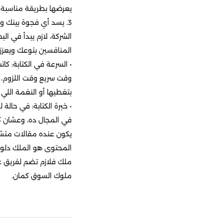
يعرضها بطريقة مناسبة ف
3. يسد أي فجوة بينك و
الشركة، لازم يبدأ في ا
المنافسين بتوعك ويعزز
• السرعة في الكتابة: ك
وقت سريع وقت اللزوم،
بتغطيها أو النغمة اللي
• خبرة الكتابة: في حال
في المجال ده، وعشان كد
يكون عنده مقالات متشا
المحتوى هو الملك دلوق
ملك فلازم تضم لفريق ع
ملوك السوق كمان.