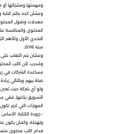
ومهمتها ومنتجاتها أو خ
وعشان كده عالم كتابة 
معدلات وصول المحتوى بت
المحتوى والمنافسة على 
سنة 2016.
وعشان يتم التغلب على 
ومُدرب، لأن كاتب المحت
مساعدة الشركات في زياد
صلة بيهم وبالتالي زياد
ولو أي شركة حبت تعين 
التسويق بتاعها، ففي مج
المهارات اللي لازم تكو
• جودة الكتابة: الأساس
وتهجئة، وكمان يكون ع
قدام كاتب محتوى متمك