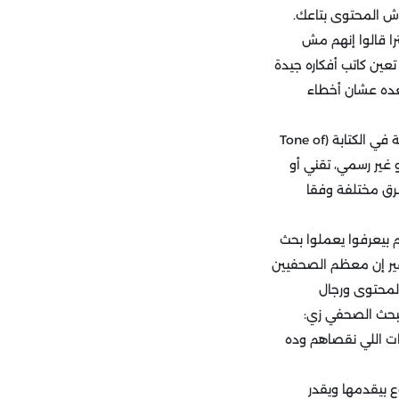
Glo لقت إن 59% من 1029 شخص في إنجلترا قالوا إنهم مش
ين كاتب أفكاره جيدة
بعده عشان أخطاء
3. طريقة الكتابة: واحدة من أهم جوانب استراتيجية المحتوى بشكل عام هي الحفاظ على نغمة ثابتة في الكتابة (Tone of
و غير رسمي، تقني أو
طرق مختلفة وفقا
 بيعرفوا يعملوا بحث
ير إن معظم الصحفيين
لمحتوى ورجال
لبحث الصحفي زي:
جات اللي نقصاهم وده
ع بيقدمها ويقدر