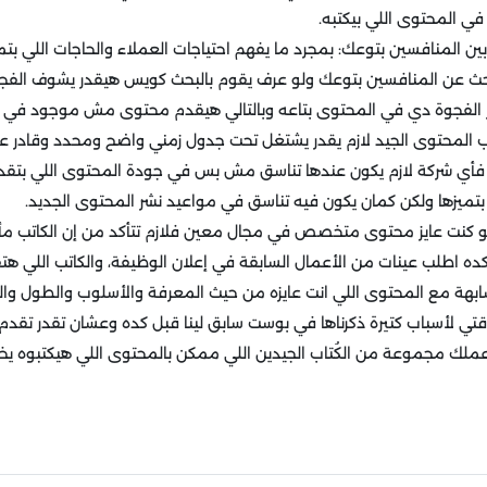
ي المحتوى اللي بيكتبه.
بين المنافسين بتوعك: بمجرد ما يفهم احتياجات العملاء والحاجات اللي ب
لبحث عن المنافسين بتوعك ولو عرف يقوم بالبحث كويس هيقدر يشوف الفجو
 الفجوة دي في المحتوى بتاعه وبالتالي هيقدم محتوى مش موجود في مك
اتب المحتوى الجيد لازم يقدر يشتغل تحت جدول زمني واضح ومحدد وقادر 
 فأي شركة لازم يكون عندها تناسق مش بس في جودة المحتوى اللي بتق
 بتميزها ولكن كمان يكون فيه تناسق في مواعيد نشر المحتوى الجديد.
ة لو كنت عايز محتوى متخصص في مجال معين فلازم تتأكد من إن الكاتب مألو
ه اطلب عينات من الأعمال السابقة في إعلان الوظيفة، والكاتب اللي هت
بهة مع المحتوى اللي انت عايزه من حيث المعرفة والأسلوب والطول و
تي لأسباب كتيرة ذكرناها في بوست سابق لينا قبل كده وعشان تقدر تقد
ملك مجموعة من الكُتاب الجيدين اللي ممكن بالمحتوى اللي هيكتبوه ي