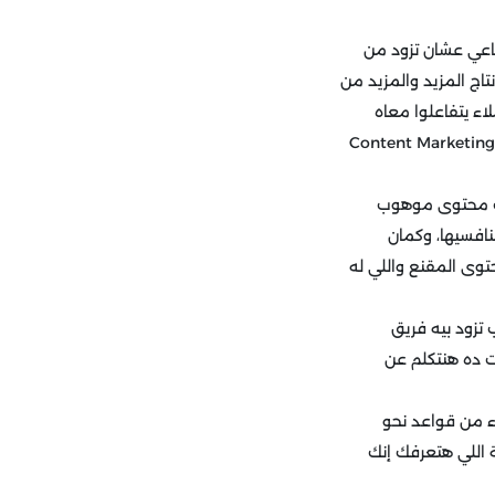
ماعي عشان تزود من
اج المزيد والمزيد من
اء يتفاعلوا معاه
 التسويق حاليا وده على حسب التقرير اللي أصدره Content Marketing Institute
اتب محتوى موهوب
نافسيها، وكمان
توى المقنع واللي له
تزود بيه فريق
ت ده هنتكلم عن
ء من قواعد نحو
اللي هتعرفك إنك