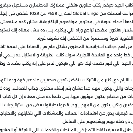
2. القواعد النحوية: في دراسة اتعملت من bal Lingo
دها أخطاء نحوية في محتوى مواقعهم الإلكترونية، عشان كده مينفعش تع
استمرار هتكون مضطر تراجع وراه اللي بيكتبه، بس ده مش معناه إنك تست
اللغوية كتيرة ومستمرة من الأفضل إنك تشوف غيره.
على خط واحد مع العلامة التجارية، سواء كانت الطريقة والاستايل ده رسمي أ
الجيد اللي لازم تضمه ليك هو اللي هيكون قادر على إنه يكتب بنغمات و
 الأيام دي كتير من الشركات بتفضل تعين صحفيين عندهم خبرة وده لأنهم
ات واللي بيكون مهم جدا عشان يتم إنشاء محتوى جذاب للعملاء، وده غ
ومات من مصادر بتكون موثوق فيها، بس طبعا ده مش معناه إن كل كُتاب ا
حفيين ولكن بيكون من المهم إنهم يقدروا يطبقوا بعض من استراتيجيات ا
لاء: فيعرف يدور عن اهتمامات العملاء والمشكلات اللي بتقابلهم والاحتيا
 ذو صلة بيهم ويشجعهم على التفاعل.
ن خلال انه يعرف نقاط التميز في المنتجات والخدمات اللي الشركة أو المشرو