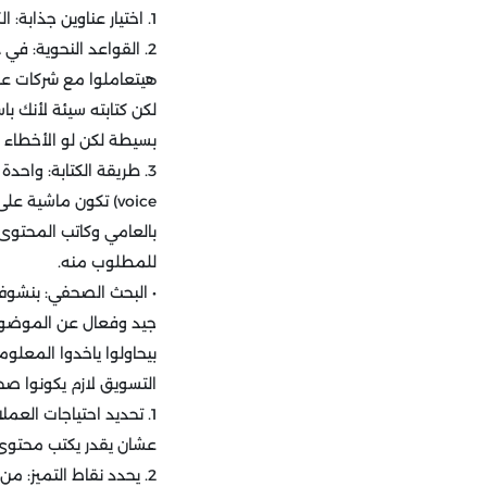
1. اختيار عناوين جذابة: الكاتب الجيد هيقدر يكتب عناوين هتخلي عملاؤك المحتملين مستحيل ميقروش المحتوى بتاعك.
هيتعاملوا مع شركات عن
لكن كتابته سيئة لأنك ب
بسيطة لكن لو الأخطاء 
voice) تكون ماشية 
بالعامي وكاتب المحتوى 
للمطلوب منه.
• البحث الصحفي: بنشوف
جيد وفعال عن الموضوع
بيحاولوا ياخدوا المعل
التسويق لازم يكونوا ص
1. تحديد احتياجات العم
عشان يقدر يكتب محتوى
2. يحدد نقاط التميز: م