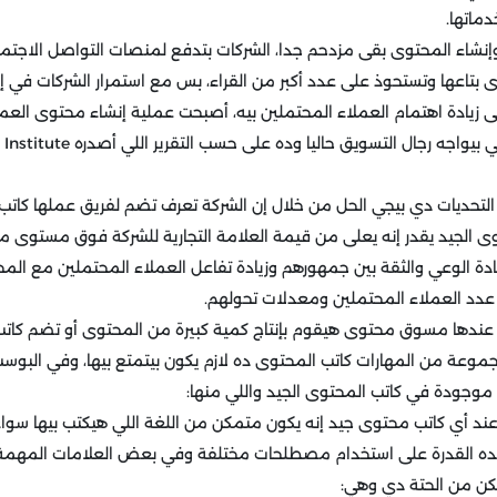
دماتها.
وإنشاء المحتوى بقى مزدحم جدا، الشركات بتدفع لمنصات التواصل الاجت
اعها وتستحوذ على عدد أكبر من القراء، بس مع استمرار الشركات في إنت
زيادة اهتمام العملاء المحتملين بيه، أصبحت عملية إنشاء محتوى العمل
التحدي الأول والأهم اللي بيواجه رجال
التحديات دي بيجي الحل من خلال إن الشركة تعرف تضم لفريق عملها ك
وى الجيد يقدر إنه يعلى من قيمة العلامة التجارية للشركة فوق مستوى م
ة الوعي والثقة بين جمهورهم وزيادة تفاعل العملاء المحتملين مع المح
ة عدد العملاء المحتملين ومعدلات تحولهم.
عندها مسوق محتوى هيقوم بإنتاج كمية كبيرة من المحتوى أو تضم كاتب 
موعة من المهارات كاتب المحتوى ده لازم يكون بيتمتع بيها، وفي البوس
ن موجودة في كاتب المحتوى الجيد واللي منها:
 عند أي كاتب محتوى جيد إنه يكون متمكن من اللغة اللي هيكتب بيها سوا
نده القدرة على استخدام مصطلحات مختلفة وفي بعض العلامات المهمة 
ن من الحتة دي وهي: