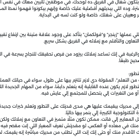
ش بتكون شغال في الفريق ده لوحدك، في موظفين تانيين معاك في نفس 
رة، وده اللي بيديلهم أفضلية عليك خاصة وإنهم بيكونوا فهموا نمط الم
هيبان على شغلك، خاصة ولو كنت لسه في البداية.
للي عملها "زينجر" و"فولكمان" بتأكد على وجود علاقة متينة بين ارتفاع ت
عاون والتأقلم مع زملائه في الفريق بشكل سريع.
الرغبة في إنك تساعد زملائك بيزود من فرص تحقيقك للنجاح بسرعة في ال
يح طبعًا.
تطور:
 من التعلم"، المقولة دي لازم تلتزم بيها على طول، سواء في حياتك العمل
ور لازم يكون عنده القابلية إنه يتعلم دايمًا، سواء من المهام الجديدة ال
 أو من التغيرات إلي بتحصل للمجتمع إلي عايش فيه.
لي مديرك بيقيمك عليها هي مدى قدرتك على التطور وتعلم خبرات جديدة
تكنولوجية الكبيرة إلي بنمر بيها حاليًا.
لمعايير إلي فاتت، ممكن تكون مثلًا متميز في التعاون مع زملائك ولك
ك في معاده أو العكس، لو مقدرتش تعرف المعيار اللي إنت مقصر فيه 
ك الأقدم منك أو حتى إنك إنت اللي تطلب من مديرك مباشرة إنه يقيمك، ل