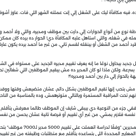
، فيه مكافأة ليك على الشغل إلي إنت عملته الشهر اللي فات، عاوز أشو
طة نوع من أنواع الحوارات إلي دارت بين موظف ومديره، واللي ولا أحمد ولا
له في شغله، واللي استاهل عليه المكافأة دي! الحوار ده برده كان ممك
يطرد أحمد من الشغل أو بينقله لقسم تاني، من غير ما أحمد برده يكون عارف
 جديد بيحاول نوعًا ما إنه يعرف تقييم مديره الجديد على مستواه في الش
سرعة، ولكن ماذا لو كان المدير ده مش بيقيم الموظفين اللي شغالين تح
ة بالحوار إلي دار بين أحمد ومديره؟!
 مش بتحب إنها تقيم الموظفين بشكل دائم، عشان متضيعش وقتها ووقت
حت المراقبة المستمرة وبالتالي متوترهمش، وده بالمناسبة من الناحية 
ة، ففي جزء من النوعية دي بيبقى شايف إن الموظف طالما معرفش يتأقل
فسه فلازم يمشي، من غير أي تقييم أو فرصة تانية عشان يحسن من نفسه
النوعية دي عامة من المديرين "وفقًا لدر
ايير المحددة اللي بتساعده يتأقلم مع متطلبات وظيفته من غير تقييم،