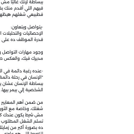
ببساطة لإنك غالبًا م
فيهم اللي أقدم منك بفت
فطبيعي شغلهم هيظهر و
-يتواصل ويتعاون:
الإحصائيات والتحليلات ا
قدرة الموظف ده على الت
وجود مهارات التواصل و
مديرك فيك، والعكس صح
-عنده رغبة دائمة في ال
"الإنسان في رحلة دائمة
ببساطة الإنسان عشان يتط
الشخصية إلي بيمر بيها،
من ضمن أهم المعايير إ
شغلك، وخاصة مع الثورة ال
مش شرط يكون عندك كل ا
تسلم الشغل المطلوب من
ده بصورة أكبر من زمايل
للـlevel اللي هو عاوزه.