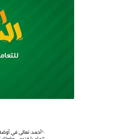
-"أحمد، تعالى في أوضة 
"تمام يا فندم... حضرتك ت