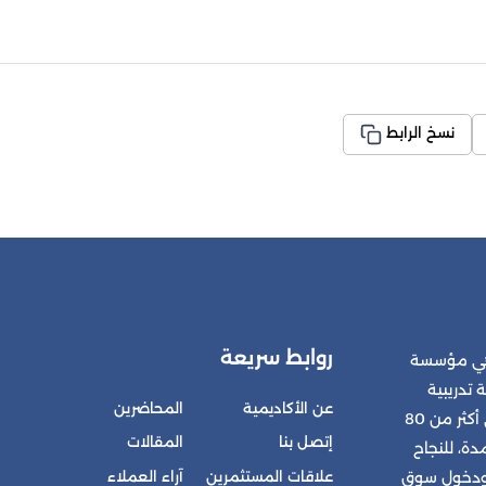
نسخ الرابط
روابط سريعة
 هي مؤسسة
 تدريبية
عن الأكاديمية
المحاضرين
متكاملة للمشتركين في أكثر من 80
إتصل بنا
المقالات
ة، للنجاح
علاقات المستثمرين
آراء العملاء
 ودخول سوق