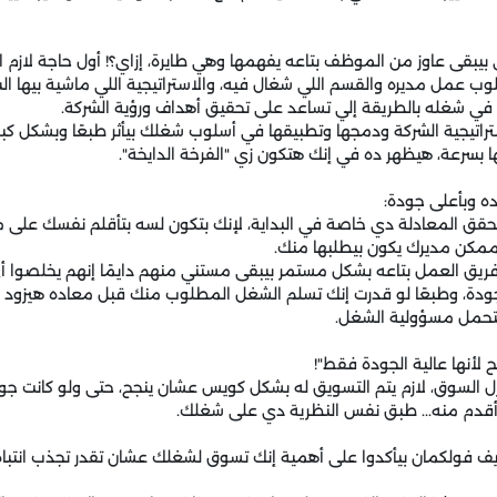
 بيبقى عاوز من الموظف بتاعه يفهمها وهي طايرة، إزاي؟! أول حاجة لازم
 عمل مديره والقسم اللي شغال فيه، والاستراتيجية اللي ماشية بيها ال
 في شغله بالطريقة إلي تساعد على تحقيق أهداف ورؤية الشركة.
اتيجية الشركة ودمجها وتطبيقها في أسلوب شغلك بيأثر طبعًا وبشكل كبير
 بسرعة، هيظهر ده في إنك هتكون زي "الفرخة الدايخة".
 وبأعلى جودة:
حقق المعادلة دي خاصة في البداية، لإنك بتكون لسه بتأقلم نفسك على
 ممكن مديرك يكون بيطلبها منك.
ريق العمل بتاعه بشكل مستمر بيبقى مستني منهم دايمًا إنهم يخلصوا
دة، وطبعًا لو قدرت إنك تسلم الشغل المطلوب منك قبل معاده هيزود 
تتحمل مسؤولية الشغل.
ح لأنها عالية الجودة فقط"!
 السوق، لازم يتم التسويق له بشكل كويس عشان ينجح، حتى ولو كانت جود
أقدم منه... طبق نفس النظرية دي على شغلك.
زيف فولكمان بيأكدوا على أهمية إنك تسوق لشغلك عشان تقدر تجذب انتبا