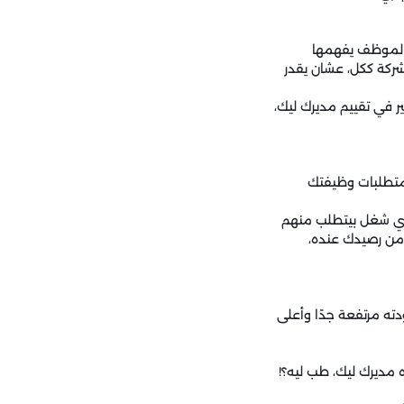
 الموظف يفهمها
شركة ككل، عشان يقدر
 في تقييم مديرك ليك،
 متطلبات وظيفتك
 أي شغل بيتطلب منهم
من رصيدك عنده،
ته مرتفعة جدًا وأعلى
ه مديرك ليك، طب ليه؟!