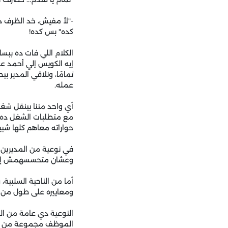
-"لأ مفيش، خد الظرف ده
كده" بس كده!
الكلام اللي فات ده ببسا
إيه الكويس إلي أحمد عم
تمامًا، ونلاقي المدير ب
عمله.
أي واحد مننا بينقل شغل
مع متطلبات الشغل ده ب
حواراته معاهم كلها شبيه
في نوعية من المديرين
وعشان متحسسهمش إنهم ت
أما من الناحية السلبي
ومعاييره على طول من ن
الموظف مجموعة من المع