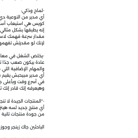
-لماح وذكي:
أي مدير من النوعية دي
كويس هي استيعاب أسلوب
إنه يطبقها بشكل مثالي
مقدار سرعة فهمك لاستر
لإنك لو مقدرتش تفهمها
-يخلص الشغل في معاده
عادة بيكون صعب جدًا ت
والمهام الإضافية اللي
أي مدير مبيحبش يقيم ف
في أسرع وقت وبأعلى جو
وهيعرفه إنك قادر إنك 
-"المنتجات الجيدة لا تنج
أي منتج جديد لسه هينزل
من جودة منتجات تانية 
الباحثين جاك زينجر وجو