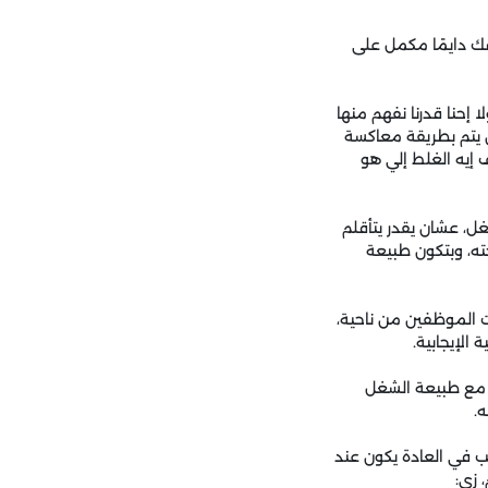
فك دايمًا مكمل على
 إحنا قدرنا نفهم منها
ن يتم بطريقة معاكسة
 إيه الغلط إلي هو
غل، عشان يقدر يتأقلم
ته، وبتكون طبيعة
 الموظفين من ناحية،
الإيجابية.
م مع طبيعة الشغل
.
اسة اتعملت على تقييم 5000 مدير لـ7000 موظف" بتحب في العادة يكون عند
 زي: