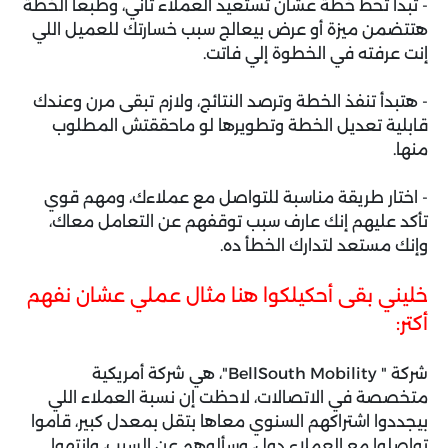
- تبدأ تحط خطة عشان تستعيد العملاء تاني، وطبعا الخطة
هتتضمن ميزة أو عرض بيعالج سبب خسارتك للعميل اللي
إنت عرفته في الخطوة إلي فاتت.
- هتبدأ تنفذ الخطة وترصد النتائج، ولازم تبقى مرن وعندك
قابلية تعديل الخطة وتطويرها لو ماحققتش المطلوب
منها.
- اختار طريقة مناسبة للتواصل مع عملاءك، ومهم قوي
تأكد عليهم إنك عارف سبب توقفهم عن التعامل معاك،
وإنك مستعد لتدارك الخطأ ده.
خليني بقى أحكيلكوا هنا مثال عملي عشان نفهم
أكتر:
شركة " BellSouth Mobility"، هي شركة أمريكية
متخصصة في الاتصالات، لاحظت إن نسبة العملاء اللي
بيجددوا اشتراكهم السنوي معاها بتقل بمعدل كبير، قاموا
تواصلوا مع العملاء دول، وسألوهم عن السبب، وانتهوا