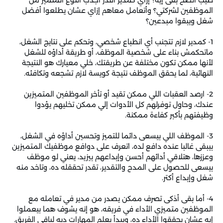
الموظفين لشركتي؟ وأتعامل معاهم إزاي عشان يطلعوا أفضل
شغل ويبقوا مبدعين؟
1- كمدير لازم تتجنب أي انطباع شخصي، وتحكم على نتايج الشغل،
ماتحكمش بناء على شخصية الموظف، أو طريقة أداؤه للشغل
لأنها ممكن تكون مختلفة عن طريقتك، خلي معيارك هو النتيجة
النهائية، لما يحقق الموظف نتيجة كويسة لازم تشجعه وتكافئه.
2- ارصد العقبات اللي ممكن تقيد أو تأخر الموظفين المتميزين
عندك، وحاول توفرلهم كل الأدوات إلي ممكن تخليهم يؤدوا
وظيفتهم بأكبر كفاءة ممكنة.
3- الموظف اللي بيسعى دائما للتميز وتحسين أداؤه في الشغل،
بيبقى غالبا عنده دافع لده، اتعرف على دوافع موظفيك المتميزين
وعززها، هتلاقي أدائهم أحسن وإبداعهم بيزيد، يعني لو موظف
بيسعى للحصول على المدح والتقدير، تقدر تحققله ده، وتاخد منه
شغل وإبداع أكتر.
4- أما بقى أذكى تصرف ممكن يصدر من مدير في تعامله مع
الموظفين متميزي الأداء في فريقه، هو إنه يشوف هما بيعملوا
إيه عشان يحققوا الأداء ده، ويبدأ يعلم المهارات ديه لباقي الفريق.