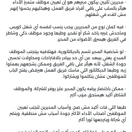
- مديرين تانيين بيكون مبررهم هو إن تعيين موظف متميز الأداء
هيأثر بالسلب على باقي أفراد فريق العمل، وهيخليهم يحسوا إنهم
مش كفء في شغلهم.
- فيه كمان نوع من المديرين بيحب ينسب لنفسه أي شغل كويس،
وماحدش غيره ياخد شكر أو تقدير، وطبعا وجود موظف ذكي وشاطر
في الفريق هيسرق الأضواء من المدير.
- لو شخصية المدير تتسم بالديكتاتورية، فهنلاقيه بيتجنب الموظف
المبدع، يعني بيبعد عن أي حد بيبادر بالاقتراحات ومحاولات تحسين
جودة الشغل، لأنه هيأثر على باقي الفريق وممكن يشجعهم يعملوا
زيه، وطبعا الديكاتاتور اللي ماسك فريق العمل هيرفض يفتح الباب
للموظفين عشان يتكلموا ويشاركوا.
- ممكن باختصار برضه يكون المدير عايز يوفر للشركة، والموظف
الشاطر أكيد هيستحق مرتب أكبر.
طبعا اللي فات أكيد مش صح، وأسباب المديرين لتجنب تعيين
الموظفين أصحاب الأداء الأكثر جودة أسباب مش منطقية، وبتضر
أي شركة وبترجعها لورا أكتر.
طيب الصح بقى إيه؟ إزاي كمدير أقدر أجذب النوع المتميز من