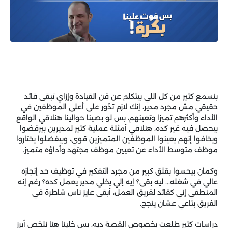
بنسمع كتير من كل اللي بيتكلم عن فن القيادة وإزاي تبقى قائد
حقيقي مش مجرد مدير، إنك لازم تدّور على أعلى الموظفين في
الأداء وأكثرهم تميزا وتعينهم، بس لو بصينا حوالينا هنلاقي الواقع
بيحصل فيه غير كده، هنلاقي أمثلة عملية كتير لمديرين بيرفضوا
ويخافوا إنهم يعينوا الموظفين المتميزين قوي، وبيفضلوا يختاروا
موظف متوسط الأداء عن تعيين موظف مجتهد وأداؤه متميز.
وكمان بيحسوا بقلق كبير من مجرد التفكير في توظيف حد إنجازه
عالي في شغله... ليه بقى؟ إيه إلي يخلي مدير يعمل كده؟ رغم إنه
المنطقي إني كقائد لفريق العمل، أبقى عايز ناس شاطرة في
الفريق بتاعي عشان ينجح.
دراسات كتير طلعت بخصوص القصة ديه، بس خلينا هنا نلخص أبرز