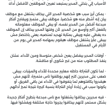
الأسباب إلي بتخلي المدير يستبعد تعيين الموظفين الأفضل أداءً:
- يمكن أبرز سبب هو شخصية المدير اللي بيخاف يشتغل مع موظف
يبان إنه أشطر منه هو شخصيا، موظف يبقى متميز وبيقترح أفكار
مبدعة أفضل من المدير نفسه، أو يبقى الموظف معلوماته
بالفعل أكبر وأوسع من المدير، لأن وقتها المدير بيخاف إن الموظف
ده يغطي عليه ويبقى بمثابة تهديد لمنصبه، يعني باختصار مش
بيبقى عايز يشتغل موظف هيقوم بمهامه كمدير في يوم من
الأيام في المستقبل.
- أوقات المدير بيفضل يعين شخص متوسط ومرن الأداء، عشان
ينفذ المطلوب منه من غير شكوى أو مناقشة.
- لما تكون الشركة حاطه معايير محددة للأداء والمرتبات، بيبقى
صعب على مديرين كتير إنهم يوظفوا ناس متميزة، لأنهم مش
هيقدروا يكافئوهم لما يتفوقوا في الأداء عن باقي الفريق، أو
يكونوا سبب في زيادة أرباح الشركة بنسبة كبيرة نتيجة تميز أدائهم.
- فيه مديرين بيخافوا يشتغلوا مع ناس مبدعة بتطرح أفكار جديدة
بشكل مستمر، لأنهم بيخافوا يجربوا حاجة مختلفة ويفشلوا فيها.