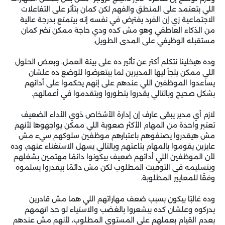
اللي بتعتمد على المنطق والفهم لكن كمان بتأثر على التفاعلات
الاجتماعية زي إن الفرد يفترض في نفسه إنه بيتمتع بدرجة عالية
من الذكاء العاطفي وهو مش كده ودي حاجة ممكن تضر كمان
مستقبله الوظيفي على المدى الطويل.
وده هيخلينا نتكلم أكتر عن تأثير ده على بيئة العمل، وبعض الحلول
اللي ممكن يلجأ ليها المديرين لما بيتعرضوا للوضع ده علشان
يساعدوا الموظفين اللي عندهم على إنهم يحكموا على أدائهم
بشكل صحيح وبالتالي يقدروا يتطوروا ويتقدموا في أعمالهم.
لازم أي مدير يبقى عارف إن إدارة الأشخاص ذوي الأداء الضعيف
تعتبر واحدة من المهام الأكثر صعوبة اللي ممكن يواجهوها لأنهم
مش هيقدروا يصنفوهم باعتبارهم موظفين سلوكهم سيء مش
عايزين يقوموا بالمهام بتاعتهم وبالتالي يسهل الاستغناء عنهم، وده
لأن الموظفين اللي أدائهم ضعيف بيكونوا دائمًا مهتمين بشغلهم
وبتسليمه في التوقيت المطلوب لكن مش دائمًا بيقدروا يسلموه
وفقًا للمعايير المطلوبة.
وده غالبًا بيكون بسبب ضعف مهاراتهم اللي هما مش قادرين
يدركوه وعلشان كده بيشعروا بالغضب والاستياء لو حد اتهمهم
بعدم القيام بعملهم على المستوى المطلوب، لأنهم مش عندهم