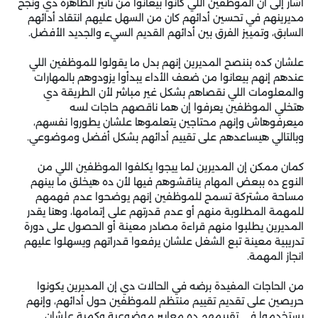
أشار إلى أن الموظفين اللي كانوا بيعانوا من تأثير الظاهرة دي ونجح
مديرينهم في تحسين أدائهم كان من السهل عليهم انتقاد أدائهم
السابق، وتمييز الفرق بين أدائهم القديم السيء والجديد الأفضل.
علشان كده بننصح المديرين إنهم بدل ما يقولوا للموظفين اللي
عندهم إنهم بيعانوا من ضعف الأداء يبدأوا يزودوهم بالمهارات
والمعلومات اللي نقصاهم بشكل غير مباشر لأن الطريقة دي
هتخلي الموظفين يعرفوا إن هما ناقصهم حاجات لسه
ميعرفوهاش وإنهم محتاجين يتعلموها علشان يطوروا نفسهم،
وبالتالي هيساعدهم على تقييم أدائهم بشكل أفضل وموضوعي.
كمان ممكن إن المديرين لما ييجوا يكلفوا الموظفين اللي من
النوع ده ببعض المهام يناقشوهم فيها لأن ده هيخلق ما بينهم
مساحة مشتركة تسمح للموظفين إنهم يوضحوا عدم فهمهم
للمهمة المطلوبة منهم أو عدم قدرتهم على إتمامها، وهنا يقدر
المديرين يطلبوا منهم قراءة مصادر معينة أو الحصول على دورة
تدريبية معينة تبع الشغل علشان يرفعوا قدراتهم ويسهلوا عليهم
انجاز المهمة.
من الحاجات المفيدة برضه في الحالات دي إن المديرين يكونوا
حريصين على تقديم تقييم منتظم للموظفين حول أدائهم، وإنهم
يستخدموا في تقييمهم ده معايير موضوعية وكمية علشان