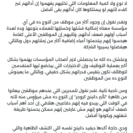
لا نوع ولا كمية المعلومات اللي تخليهم يفهموا إن أدائهم غير
كفء لأنهم لو بيمتلكوها كان أدائهم بقى أفضل.
ونقدر نقول إن وجود أكثر من موظف من النوع ده في أي
مؤسسة معناه إمكانية فشلها وخسارتها للعملاء بتوعها، وده لعدة
أسباب أولهم ضعف أدائهم، وثانيهم إن الموظفين الأعلى كفاءة
هيحسوا إنهم بيتحملوا أعباء إضافية أكثر من زملائهم دول وبالتالي
هيفضلوا يسيبوا الشركة.
وعلشان ده كله ما يحصلش لازم أصحاب المؤسسات يهتموا بشكل
أكبر بعملية التوظيف وإن الاختبارات اللي بيخضع ليها المتقدمين
للوظائف تكون بتقيس قدراتهم بشكل حقيقي، وبالتالي ما يعينوش
النوع ده من الموظفين.
ومن ناحية تانية، نقدر نقول للمديرين اللي عندهم موظفين بيعانوا
من ظاهرة "تأثير دانينج كروجر" إن النوع ده مش ميؤوس منه لأنه
في الوقت اللي بيبدو فيه إنهم دفاعيين هنلاقي إن أحد أهم أسباب
ضعف أدائهم هو إنهم مش عارفين إنهم ممكن يحسنوا طريقة
شغلهم ويكونوا أفضل.
ودي حاجة أكدها ديفيد دانينج نفسه اللي اكتشف الظاهرة واللي