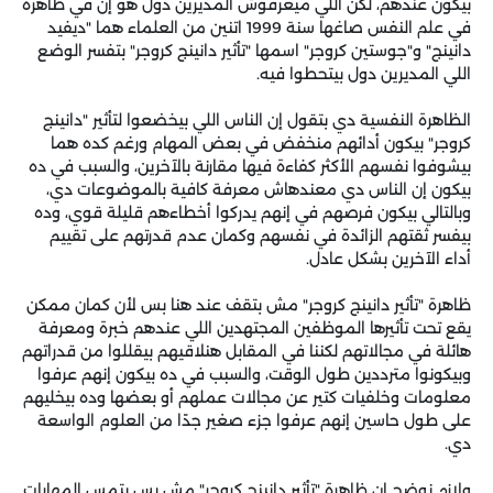
بيكون عندهم، لكن اللي ميعرفوش المديرين دول هو إن في ظاهرة
في علم النفس صاغها سنة 1999 اتنين من العلماء هما "ديفيد
دانينج" و"جوستين كروجر" اسمها "تأثير دانينج كروجر" بتفسر الوضع
اللي المديرين دول بيتحطوا فيه.
الظاهرة النفسية دي بتقول إن الناس اللي بيخضعوا لتأثير "دانينج
كروجر" بيكون أدائهم منخفض في بعض المهام ورغم كده هما
بيشوفوا نفسهم الأكثر كفاءة فيها مقارنة بالآخرين، والسبب في ده
بيكون إن الناس دي معندهاش معرفة كافية بالموضوعات دي،
وبالتالي بيكون فرصهم في إنهم يدركوا أخطاءهم قليلة قوي، وده
بيفسر ثقتهم الزائدة في نفسهم وكمان عدم قدرتهم على تقييم
أداء الآخرين بشكل عادل.
ظاهرة "تأثير دانينج كروجر" مش بتقف عند هنا بس لأن كمان ممكن
يقع تحت تأثيرها الموظفين المجتهدين اللي عندهم خبرة ومعرفة
هائلة في مجالاتهم لكننا في المقابل هنلاقيهم بيقللوا من قدراتهم
وبيكونوا مترددين طول الوقت، والسبب في ده بيكون إنهم عرفوا
معلومات وخلفيات كتير عن مجالات عملهم أو بعضها وده بيخليهم
على طول حاسين إنهم عرفوا جزء صغير جدًا من العلوم الواسعة
دي.
ولازم نوضح إن ظاهرة "تأثير دانينج كروجر" مش بس بتمس المهارات