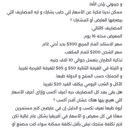
و جيبوتي بإذن الله)
ممكن تدينا فكرة عن الأسعار للي حابب يشارك و ايه المصاريف اللي
بيصرفها العارض أو المشترك ؟
المصاريف كالتالي:
المعرض مدته 16 يوم.
سعر الاستاند المتر المربع 300$ بحد أدني 12م.
سعر الشحن 200$ للمتر المكعب.
تذكرة الطيران بتعمل حوالي 10 الاف جنيه.
و الليلة في الغرفة الثنائية 50$ و 85$ للغرفة الفردية تقريبا.
و الجمارك حسب المنتج و الدولة طبعا.
الأكل و الشرب اليومي بيكلف الفرد 20$ تقريبا.
هل بقى بعد كل المصاريف ديه أعرف أكسب وإزاى أعرف الأسعار
اللي هبيع بيها هناك عشان أقدر أكسب ؟
أيوة طبعا تعرف تكسب و الدليل إن في عارضين كتير مستمرين
معانا في كل معرض و الأسعار في أفريقيا بشكل عام غالية لكن
لازم تكلفة منتجك تبقى بأقل تكلفة ممكنة سواء كنت مصنع أو