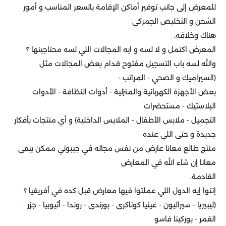
للمعرض إلى جانب توفير أماكن الإقامة بالسعر المناسب و أمور
الشحن و التخليص الجمركي
هناك وخلافه.
المعرض اكتمل و لا لسه و ايه المجالات اللي لسه محتاجينها ؟
والله لسه باب التسجيل مفتوح قدام بعض المجالات مثل
(السيراميك و الصحي - المراتب -
بعض الأجهزة الكهربائية والمنزلية - أدوات النظافة - الأدوات
البلاستيك - مستحضرات
التجميل - ملابس الأطفال - الملابس الداخلية) و أي منتجات بأفكار
جديدة و حتى اللي عنده
منتج طالع معانا عارض من نفس مجاله في جيبوتي ممكن يبقى
معانا إن شاء الله في المعارض
القادمة.
إنتوا إيه الدول اللي عملتوا فيها معارض قبل كده في أفريقيا ؟
(ليبيريا - سيراليون - غينيا كوناكرى - بورندى - روندا - أثيوبيا - جزر
القمر - بوركينا فاسو