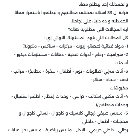
والحمدلله إحنا بيطلع معانا
قرابة ال 33 استاند بمختلف مجالاتهم و بيطلعوا باستمرار معانا
الحمدلله و ده دليل على نجاحنا.
ايه المجالات اللي مطلوبة هناك؟
كل المجالات اللي بتهم المستهلك النهائي زي :-
1- مواد غذائية (عصائر- زيوت - مركزات - سناكس – مكرونة)
2- سيراميك - رخام - أدوات صحية - دهانات - مستلزمات ديكور -
أسمنت
3- أثاث منزلي (صالونات - نوم - أطفال - سفرة - مطابخ) - مراتب -
نجف - سجاد - ستائر -
مفروشات
4- أثاث مكتبي (مكاتب - كراسي - وحدات إنتظار - أطقم استقبال -
وحدات موظفين)
5- ملابس صيفي (رجالي كلاسيك و كاجوال - نسائي كاجوال و
محجبات - أطفال - داخلي
رجالي - داخلي حريمي - البدل - ملابس رياضية - ملابس بحر- عبايات