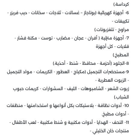
كرداسة.)
6- أجهزة كهربائية (بوتاجاز – غسالات - ثلاجات - سخانات - ديب فريزر -
تكييفات -
مراوح - تلفزيونات.)
7- أجهزة منزلية ( أفران - عجان - مضارب - توست - مكنة فشار -
قلايات - كل أجهزة
المطبخ.)
8-الجلود (أحزمة - محافظ - شنط - أحذية.)
9-مستحضرات التجميل (مكياج - العطور - الكريمات - مواد التجميل
- الزيوت العطرية -
زيوت الشعر - الشامبوهات - الليف - السشوارات - كريمات حبوب
الشباب.)
10- أدوات نظافة - بلاستيكات بكل أنواعها و استخدامتها - منظفات
- أدوات مطبخ.
11- التحف - الهدايا - أدوات مكتبية و شنط مكتبية - لعب الأطفال -
منتجات خان الخليلي -