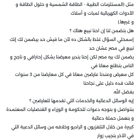
مثل (المستلزمات الطبية - الطاقة الشمسية و حلول الطاقة و
الأدوات الكهربائية لمبات و أسلاك
و غيرها.)
هل بتضمن لنا إن احنا نبيع هناك ؟
إسمحلي السؤال غلط بالشكل ده لأن ما فيش حد بيضمن لك إنك
تبيع في مصر عشان حد
يضمن لك بره مصر لكن إحنا بندير معرضنا بشكل إحترافي و ناجح و
الناس بتطلع معانا في
كل معرض وعندنا عارضين معانا في كل معارضنا من 3 سنوات
فاتت فده دليل على نجاحنا
بفضل الله.
إيه الوسائل الدعائية والخدمات اللي تقدمها للعارضين ؟
بنتواصل و بنوجه دعوات للحكومة و الوزراء و القنصليات المعتمدة
و بنعمل حملة دعائية
كبيرة من خلال التلفزيون و الراديو وخلافه من وسائل الدعية اللي
في الآخر بتجيب زوار