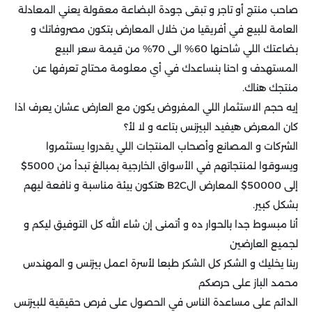
صاحب منتج أو تاجر و تبقى جودة البضاعة معقولة يعني المعادلة
العامة للبيع في أفريقيا من خلال المعارض بتكون مصروفاتك و
بضاعتك اللي شاحنها 60% الى 70% من قيمة سعر البيع
المستهدف و احنا بنساعدك في أي معلومة محتاج تعرفها عن
منتجك هناك.
إيه حجم الاستثمار اللي المفروض يكون مع العارض عشان يعرف اذا
كان المعرض هيفيد البيزنس بتاعه و لا ﻷ؟
الشركات و المصانع وأصحاب المنتجات اللي يقدروا يستثمروا
ويسوقوا لمنتجاتهم في الأسواق الخارجية بمبالغ تبدأ من 5000$
إلى 50000$ المعارض الB2C هتكون بيئة مناسبة و نافعة ليهم
بشكل كبير.
أنا مبسوط جدا بالحوار ده و أتمنى إن شاء الله كل التوفيق ليكم و
لجميع العارضين
ربنا يخليك و الشكر كل الشكر طبعا لأسرة اعمل بيزنس و المهندس
محمد الباز على حرصكم
الدائم على مساعدة الناس في الحصول على فرص حقيقية للبيزنس