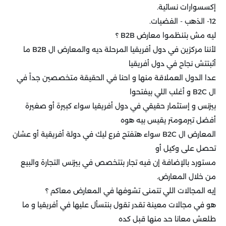
إكسسوارات نسائية.
12- الذهب - الفضيات.
ليه مش بتنظموا معارض B2B ؟
لأننا مركزين في دول أفريقيا المرحلة ديه والمعارض ال B2B ما
أثبتتش نجاح في دول أفريقيا
عدا الدول العملاقة منها و احنا في الحقيقة متخصصين جداً في
ال B2C و أغلب اللي بيفتحوا
بيزنس و إستثمار حقيقي في دول أفريقيا سواء كبيرة أو صغيرة
أفضل تيرمومتر يقيس بيه هوه
المعارض ال B2C سواء هتفتح فرع ليك في دولة أفريقية أو عشان
تحصل على وكيل أو
مستورد بالإضافة إن فيه تجار بتتخصص في بيزنس التجارة والبيع
من خلال المعارض.
إيه المجالات اللي تتمنى تشوفها في المعارض معاكم ؟
هو في مجالات معينة تقدر تقول بنتسأل عليها في أفريقيا و ما
طلعش معانا حد منها قبل كده