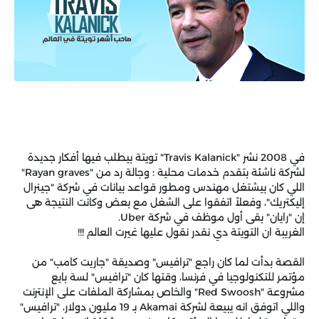
في 2008 نشر "Travis Kalanick" تويتة بيطلب فيها أفكار جديدة
لشركة ناشئة بتقدم خدمات محلية ؛ وجالة رد من "Rayan graves"
اللي كان بيشتغل مهندس ومطور قواعد بيانات في شركة "جينرال
إليكتريك"، وفعلاً اتفقوا على الشغل مع بعض وكانت النتيجة هى
إن "رايان" بقى أول موظف في شركة Uber.
الغريبة ان التويتة دي نقدر نقول عليها غيرت العالم !!!
القصة بدأت لما كان راجع "ترافيس" وصديقة "جاريت كامب" من
مؤتمر للتكنولوجيا في فرنسا، وقتها كان "ترافيس" لسة بايع
مشروعة "Red Swoosh" والخاص بمشاركة الملفات على الإنترنت
واللي اتوفق انه يبيعة لشركة Akamai بـ 19 مليون دولار، "ترافيس"