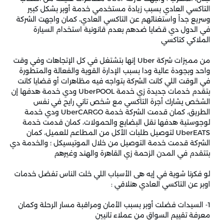
التاكسي العادي بسبب زيادة مستخدمي خدمة أوبر بشكل كبير
وسريع جداً واستغنائهم عن التاكسي العادي، كمان واجهت الشركة
في الدول دي قضايا ضدهم بعدم قانونية استخدام السيارة
الملاكي كتاكسي
من مميزات شركة Uber إنها بتشتغل في كل الإتجاهات وفي وقت
واحد وبجودة عالية ودا بسبب الإدارة القوية والفعالة والمتطورة
في الوقت اللي كانت الشركة بتواجه فيه مظاهرات أو قضايا كانت
بتقدم خدمات جديدة زي خدمة UberPOOL ودي خدمة هدفها إن
الشخص يشارك أجرة التاكسي مع شخص تاني رايح في نفس
الطريق، كمان قدمت الشركة خدمة UberCARGO ودي خدمة
لوجوستية هدفها نقل البضايع والحمولات، كمان قدمت خدمة
UberEATS لتوصيل طلبات الأكل من المطاعم للعميل، كمان
الشركة قدمت خدمة التوصيل من خلال الموتيسيكل ؛ والخدمة دي
بتتقدم في المدن الزحمة زي القاهرة والهند وغيرهم
لو فكرنا شوية في إيه هى الأسباب اللي خلت الناس تفضل خدمات
اوبر عن التاكسي العادي هنلاقي :
1- السيدات فضلت أوبر بسبب الأمان ومراقبة مسار الرحلة وكمان
معرفة تقييم السواق من عملاء تانيين