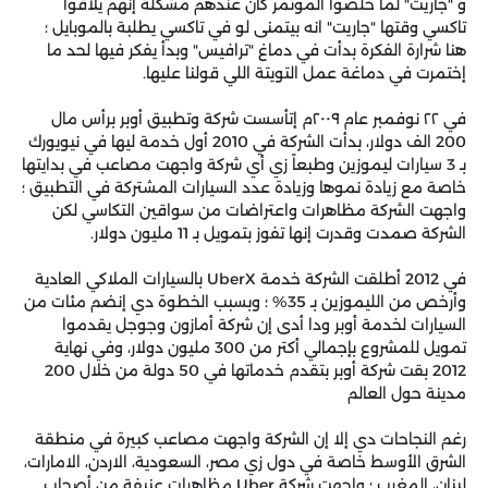
و "جاريت" لما خلصوا المؤتمر كان عندهم مشكلة إنهم يلاقوا
تاكسي وقتها "جاريت" انه بيتمنى لو في تاكسي يطلبة بالموبايل ؛
هنا شرارة الفكرة بدأت في دماغ "ترافيس" وبدأ يفكر فيها لحد ما
إختمرت في دماغة عمل التويتة اللي قولنا عليها.
في ٢٢ نوفمبر عام ٢٠٠٩م إتأسست شركة وتطبيق أوبر برأس مال
200 الف دولار، بدأت الشركة في 2010 أول خدمة ليها في نيويورك
بـ 3 سيارات ليموزين وطبعاً زي أي شركة واجهت مصاعب في بدايتها
خاصة مع زيادة نموها وزيادة عدد السيارات المشتركة في التطبيق ؛
واجهت الشركة مظاهرات واعتراضات من سواقين التكاسي لكن
الشركة صمدت وقدرت إنها تفوز بتمويل بـ 11 مليون دولار.
في 2012 أطلقت الشركة خدمة UberX بالسيارات الملاكي العادية
وأرخص من الليموزين بـ 35% ؛ وبسبب الخطوة دي إنضم مئات من
السيارات لخدمة أوبر ودا أدى إن شركة أمازون وجوجل يقدموا
تمويل للمشروع بإجمالي أكتر من 300 مليون دولار، وفي نهاية
2012 بقت شركة أوبر بتقدم خدماتها في 50 دولة من خلال 200
مدينة حول العالم
رغم النجاحات دي إلا إن الشركة واجهت مصاعب كبيرة في منطقة
الشرق الأوسط خاصة في دول زي مصر، السعودية، الاردن، الامارات،
لبنان، المغرب ؛ واجهت شركة Uber مظاهرات عنيفة من أصحاب