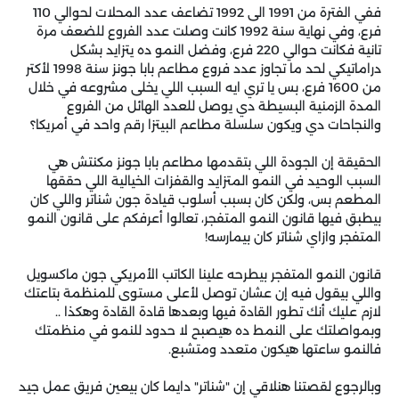
ففي الفترة من 1991 الى 1992 تضاعف عدد المحلات لحوالي 110
فرع، وفي نهاية سنة 1992 كانت وصلت عدد الفروع للضعف مرة
تانية فكانت حوالي 220 فرع، وفضل النمو ده يتزايد بشكل
دراماتيكي لحد ما تجاوز عدد فروع مطاعم بابا جونز سنة 1998 لأكتر
من 1600 فرع، بس يا تري ايه السبب اللي يخلى مشروعه في خلال
المدة الزمنية البسيطة دي يوصل للعدد الهائل من الفروع
والنجاحات دي ويكون سلسلة مطاعم البيتزا رقم واحد في أمريكا؟
الحقيقة إن الجودة اللي بتقدمها مطاعم بابا جونز مكنتش هي
السبب الوحيد في النمو المتزايد والقفزات الخيالية اللي حققها
المطعم بس، ولكن كان بسبب أسلوب قيادة جون شناتر واللي كان
بيطبق فيها قانون النمو المتفجر، تعالوا أعرفكم على قانون النمو
المتفجر وازاي شناتر كان بيمارسه!
قانون النمو المتفجر بيطرحه علينا الكاتب الأمريكي جون ماكسويل
واللي بيقول فيه إن عشان توصل لأعلى مستوى للمنظمة بتاعتك
لازم عليك أنك تطور القادة فيها وبعدها قادة القادة وهكذا ..
وبمواصلتك على النمط ده هيصبح لا حدود للنمو في منظمتك
فالنمو ساعتها هيكون متعدد ومتشبع.
وبالرجوع لقصتنا هنلاقي إن "شناتر" دايما كان بيعين فريق عمل جيد