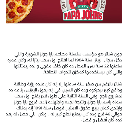
جون شناتر هو مؤسس سلسلة مطاعم بابا جونز الشهيرة واللي
دخل مجال البيتزا سنة 1984 لما افتتح أول محل بيتزا له، وكان عمره
ساعتها 22 سنة بس، المحل ده كان خلف مقهى والده بيمتلكها
واللي كان بيستخدمها كمخزن لأدوات النظافة.
شناتر بالرغم من صغر سنة ساعتها إلا إنه كان عنده رؤية وطاقة
ودافع كبير بيحركوه وده كان السبب في إنه يحول البيزنس بتاعه ده
لمشروع ناجح، وفي السنة التانية على طول قدر يفتح أول محل
سماه باسم بابا جونز، ونتيجة لجده واجتهاده زادت فروع بابا جونز
وابتدى كمان يبيع حقوق الامتياز، فوصل سنة 1991 إنه يمتلك
حوالي 46 فرع وده كان بيعتبر نجاح كبير له .. ولكن اللي حصل له بعد
كده كان أفضل وأفضل.