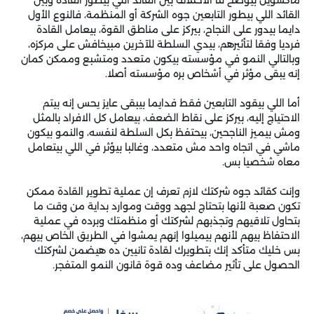
القائد اللي بيطور التابعين جوه الشركة أو المنظمة، فالنوع الأول
دايما بيدور على النجاح، بيركز على مناطق القوة، بيعامل القادة
فرديا وفقا لتأثيرهم، بيدي السلطة للآخرين مبيخافش على مركزه،
وبالتالي النمو في مؤسسته بيكون متعدد ومتشبع وممكن كمان
إنه يبقى مؤثر في أشخاص بره مؤسسته أصلا.
أما اللي بيقود التابعين فقط فدايما بيبقى عايز يحس إنه بيتم
الاحتياج إليه، بيركز على نقاط الضعف، بيعامل كل الافراد بالمثل
ومش بيميز الناجحين، بيحتفظ بكل السلطة لنفسه، والنمو بيكون
ماشي في اتجاه واحد مش متعدد، وغالبا بيؤثر في اللي بيتعامل
معاه شخصيا بس.
وإنت كقائد جوه شركتك لازم تعرف إن عملية تطوير القادة ممكن
تكون صعبة لأنها بتحتاج لجهد ووقت وموارد بداية من وقت ما
بتحاول تلاقيهم وتجذبهم لشركتك أو منظمتك وبرده في عملية
الاحتفاظ بيهم لأنهم بيميلوا إنهم يمشوا في الطريق الخاص بيهم،
بس خليك متأكد إنك بتطويرك لقادة تانيين ده هيضمن لشركتك
الحصول على تأثير مضاعف وده قوة قانون النمو المتفجر.