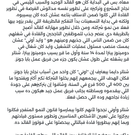
معاه، بس في البداية كان هو القائد الوحيد والسبب الرئيسي في
نجاح المشروع وتركيزه على تطوير نفسه مدالوش الفرصة في تطوير
القادة اللي كانوا ضمن الاستاف بتاعه عشان كده كان بيسيبوه،
ولكنه في بداية التسعينات بدأ التفكير فالطريقة اللي يقدر يزود بيها
فعلا من نمو شركته، ومن خلال تطوير مهاراته كقائد أصبح
بالطريقة دي عنصر جذب للموظفين الناجحين والقادة في شغلهم.
كان من ضمن الناس اللي جذبهم وعينهم هو " وايد أوني" عشان
يمسك منصب مسئول عمليات التشغيل، وايد كان شغال في
دومينوز بيتزا لمدة 14 سنة وأول ما قرر يسيب دومينوز بيتزا، شناتر
قرر يشغله على طول عشان يكون جزء من فريق عمل بابا جونز.
شناتر دايما بيعترف إن "اوني" كان واحد من أسباب نجاح بابا جونز،
فكان الهدف اللي بيجمعهم إنهم يخلوا الشركة تكبر أكتر ويفتحوا ما
بين 400 الى 500 فرع في السنة، وشافوا إن بتركيزهم على جودة
اللي بيقدموه وبساطته بجانب فريق عمل جيد هيكون ده سبب
زيادة نجاحهم وده اللي حصل فعلا.
شناتر وأوني نجحوا لأنهم كانوا بيمارسوا قانون النمو المتفجر فكانوا
بيركزوا على تعيين الأشخاص المناسبين وتطوير مستوى قيادتهم
وبما إنهم بيطوروا قادة فبالتالي بيحصلوا على فولورز القائد ده.
ماكسويل بيوضح لنا الاختلاف بين القائد اللي بيطور القادة وبين