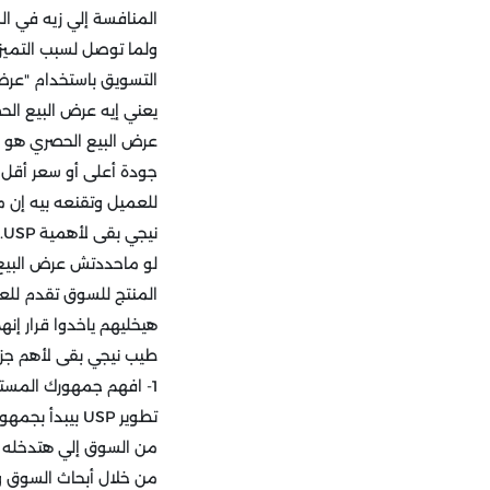
المنافسة إلي زيه في ا
ولما توصل لسبب التميز 
التسويق باستخدام "عرض البيع الحصر
يعني إيه عرض البيع الح
عرض البيع الحصري هو ا
جودة أعلى أو سعر أقل أ
للعميل وتقنعه بيه إن 
نيجي بقى لأهمية USP... ليه مهم إن صاحب أي مشروع يحدد عرض البيع الحصري في المنتج بتاعه؟
لو ماحددتش عرض البيع 
المنتج للسوق تقدم للع
هيخليهم ياخدوا قرار إنهم
طيب نيجي بقى لأهم جزء في البوس
1- افهم جمهورك المستهدف:
تطوير USP بيب
من السوق إلي هتدخله 
من خلال أبحاث السوق وا