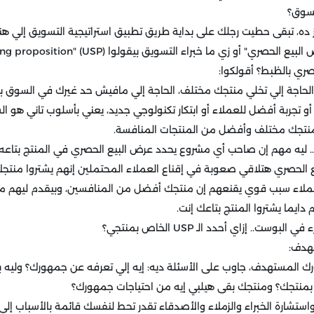
لسوق؟
ده، تبقى حطيت رجلك على بداية طريق تطبيق استراتيجية التسويق إلي هنتك
ي" أو زي ما خبراء التسويق بيقولوا (USP) "unique selling proposition".
صري بالظبط؟ أقولكوا:
لحاجة إلي تخلي منتجك مختلف، الحاجة إلي مافيش حد غيرك في السوق ب
و تجربة أفضل للعملاء أو ابتكار تكنولوجي جديد، يعني بأسلوب تاني هو ا
منتجك مختلف وأفضل من المنتجات المنافسة.
الحصري هتلاقي صعوبة في إقناع العملاء المحتملين إنهم يشتروا منتجك
ملاء سبب قوي يقنعهم إن منتجك أفضل من المنافسين، وبيقدم ليهم مي
 دايما يشتروا المنتج بتاعك إنت.
ت.. إزاي أحدد الـ USP الخاص بمنتجي؟
دأ بجمهورك المستهدف، جاوب على الأسئلة ديه: إيه إلي تعرفه عن جمهورك؟ وليه
بمنتجك؟ ومنتجك بقى هيلبي إيه من احتياجات جمهورك؟
ستشارة الخبراء والزملاء والأصدقاء تقدر تحط لنفسك قائمة بالأسباب إل