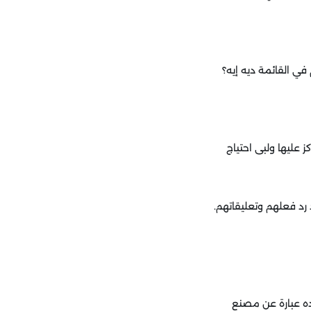
ي القائمة ديه إيه؟
عليها ولبى احتياج
رد فعلهم وتعليقاتهم.
 هو عرض البيع الحصري زي قصة محل " K" للأحذية، وده عبارة عن مصنع