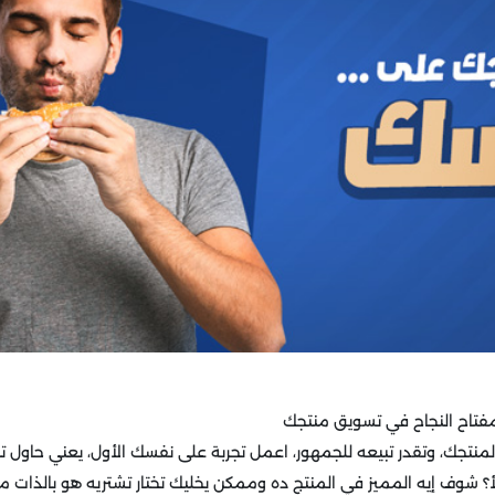
 مفتاح النجاح في تسويق منتجك
ج لمنتجك، وتقدر تبيعه للجمهور، اعمل تجربة على نفسك الأول، يعني حاول 
؟ شوف إيه المميز في المنتج ده وممكن يخليك تختار تشتريه هو بالذات م