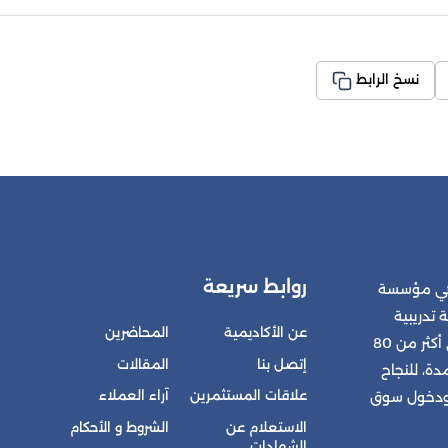
نسخ الرابط
روابط سريعة
 هي مؤسسة
 تدريبية
عن الأكاديمية
المحاضرين
متكاملة للمشتركين في أكثر من 80
إتصل بنا
المقالات
ة، للنجاح
علاقات المستثمرين
آراء العملاء
 ودخول سوق
الاستعلام عن
الشروط و الأحكام
الشهادات