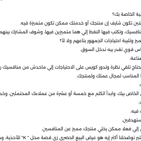
 اتنين تكون شايف إن منتجك أو خدمتك ممكن تكون متميزة فيه.
افسيك، وتكتب فيها النقط إلي هما متميزين فيها، وشوف المشترك بينهم ف
ز وتلبية احتياجات الجمهور بتاعهم ولا لأ؟
س قوي تقدر بيه تدخل السوق.
تاج تلقي نظرة وتدور كويس على الاحتياجات إلي ماحدش من منافسيك ركز 
نها المناسب لمجال عملك ولمنتجك.
 الخاص بيك، وابدأ اتكلم مع خمسة أو عشرة من عملاءك المحتملين، وخد 
:
 فيه.
ستهدفين.
ي إلي فعلا ممكن يخلي منتجك مميز عن المنافسين.
وهنلاقي أمثلة عملية كتير توضحلنا أكتر إيه