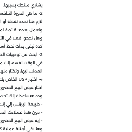
يشتري منتجك بسببها.
2- ما هي الميزة التنافسية الخاصة بك؟
لازم هنا تحدد نقطة أو
وتعمل بعدها قائمة لمن
وهل نجحوا فعلا في التمي
كده تبقى بدأت تحط أسا
3- ابحث عن توجهات الصناعة:
في الوقت نفسه، إنت مح
العملاء ليها، وتختار م
4- اختبار USP الخاص بك:
اختار عرض البيع الحصري
وده هيساعدك إنك تحدد
- طبيعة البيزنس إلي إنت
- مين هما عملاءك الم
- إيه عرض البيع الحصر