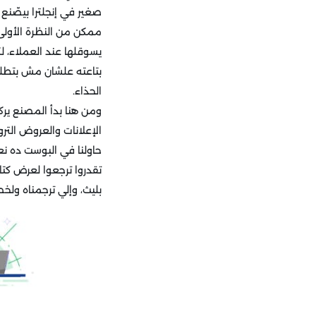
صغير في إنجلترا بيصّنع 
يسوقلها عند العملاء، ل
بتاعته علشان مش بتطلع
الحذاء.
ومن هنا بدأ المصنع يرك
الإعلانات والعروض التر
حاولنا في البوست ده ن
بليث، وإلي ترجمناه ولخ