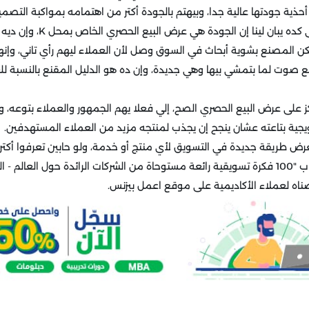
أحذية جودتها عالية جدا، وبيهتم بالجودة أكتر من اهتمامه بمواكبة التصمي
ممكن من النظرة الأولى كده يبان لينا إن
كن المصنع بشوية أبحاث في السوق وصل لأن العملاء ليهم رأي تاني، وإنه
 صوت لما بتمشي بيها وهي جديدة، وإن ده هو الدليل المقنع بالنسبة ل
ز على عرض البيع الحصري الصح، إلي فعلا يهم الجمهور والعملاء بتوعه، ور
ويجية بتاعته عشان ينجح إن يجذب لمنتجه مزيد من العملاء المستهدفين.
عرض طريقة جديدة في التسويق لأي منتج أو خدمة، ولو حابين تعرفوا أكت
تقدروا ترجعوا لعرض كتاب "100 فكرة تسويقية رائعة مستوحاة من الشركات الرائدة حول العال
صناه لعملاء الأكاديمية على موقع اعمل بيزنس.