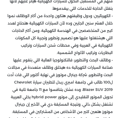
منهم في المستقبل التحول للسيارات الكهربائية هيأثر عليهم لأنها
بتقلل الحاجة للخدمات اللي بيقدموها.
• الكهربائيين: ودول وظيفتهم هتكون واحدة من أكتر الوظائف نموا
خلال العشر سنين الجايين وده لأن السيارات الكهربائية هتحتاج لعدد
كبير من المتخصصين في الهندسة الكهربائية، ومن أكتر الحاجات
اللي هيشتغلوا عليها هو تصميم وتطوير وتجربة كل المكونات
الكهربائية في العربية وفي محطات شحن السيارات وتركيب
البطاريات وتركيب الألواح الشمسية.
• وظائف البحث والتطوير: فالتكنولوجيا العالية اللي بتقوم عليها
صناعة السيارات الكهربائية ده هيخلق وظائف متعددة في مجالات
البحث والتطوير، شركة جينرال موتورز في نهاية أكتوبر اللي فات أدت
ل100 طالب في جامعة امبري ريدل للطيران سيارة Chevrolet
Blazer SUV 2019، وده عشان يتنافسوا مع 11 جامعة تانية في
تحويل الموتور التقليدي إلى موتور hybrid power يخلي العربية
تشتغل بشكل ذاتي، ونتيجة المسابقة دي في الأخير إن جينرال
موتورز هتعين كتير من الأشخاص من المشتركين في المسابقة.