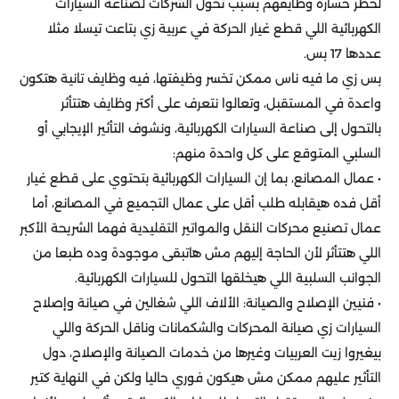
لخطر خسارة وظايفهم بسبب تحول الشركات لصناعة السيارات
الكهربائية اللي قطع غيار الحركة في عربية زي بتاعت تيسلا مثلا
عددها 17 بس.
بس زي ما فيه ناس ممكن تخسر وظيفتها، فيه وظايف تانية هتكون
واعدة في المستقبل، وتعالوا نتعرف على أكتر وظايف هتتأثر
بالتحول إلى صناعة السيارات الكهربائية، ونشوف التأثير الإيجابي أو
السلبي المتوقع على كل واحدة منهم:
• عمال المصانع، بما إن السيارات الكهربائية بتحتوي على قطع غيار
أقل فده هيقابله طلب أقل على عمال التجميع في المصانع، أما
عمال تصنيع محركات النقل والمواتير التقليدية فهما الشريحة الأكبر
اللي هتتأثر لأن الحاجة إليهم مش هاتبقى موجودة وده طبعا من
الجوانب السلبية اللي هيخلقها التحول للسيارات الكهربائية.
• فنيين الإصلاح والصيانة: الألاف اللي شغالين في صيانة وإصلاح
السيارات زي صيانة المحركات والشكمانات وناقل الحركة واللي
بيغيروا زيت العربيات وغيرها من خدمات الصيانة والإصلاح، دول
التأثير عليهم ممكن مش هيكون فوري حاليا ولكن في النهاية كتير