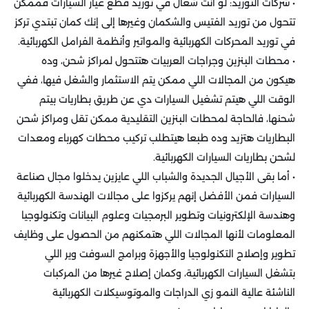
• شركات التوريد: لو انت شغال في توريد قطع غيار السيارات فممكن
تتحول من توريد الفتيس والشكمان وغيرها إلى إنك كمان تبتدي تركز
في توريد المحركات الكهربائية والمواتير وأنظمة الفرامل الكهربائية.
• محطات البنزين وجراجات العربيات هتتحول لمراكز شحن، وده
هيكون من المجالات اللي ممكن يتم الاستثمار والشغل فيها، ففي
الوقت اللي هيتم تشغيل السيارات دي عن طريق بطاريات بيتم
شحنها، فالحاجة لمحطات البنزين التقليدية ممكن تقل ومراكز شحن
البطاريات هتزيد وده طبعا هيتطلب تركيب محطات كهرباء ومعدات
لشحن بطاريات السيارات الكهربائية.
• أما بقى الأجيال الجديدة والشباب اللي عايزين يدخلوا مجال صناعة
السيارات فمن الأفضل إنهم يركزوا على مجالات الهندسة الكهربائية
وهندسة الإلكترونيات وتطوير البرمجيات وعلوم البيانات وتكنولوجيا
المعلومات لأنها المجالات اللي هتمكنهم من الحصول على وظايف
تطوير وإصلاح التكنولوجيا والأجهزة وبرامج السوفت وير اللي
بتشغل السيارات الكهربائية، وكمان إصلاح غيرها من المركبات
الناشئة عالية النمو زي الدراجات والموتوسيكلات الكهربائية