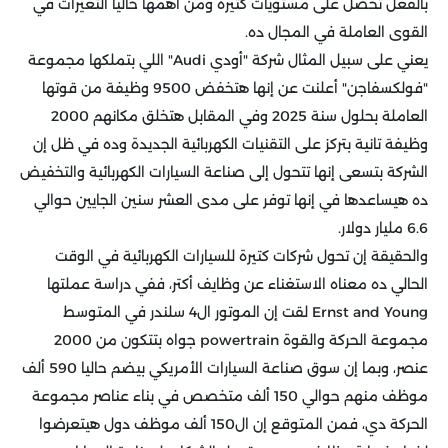
بالفعل تحصل على مستويات كتيرة ومن أهمها حاليا التغيرات في
القوى العاملة في المجال ده.
يعني على سبيل المثال شركة "أودي Audi" اللي بتملكها مجموعة
"فولكسفاجن" أعلنت عن إنها هتخفض 9500 وظيفة من قوتها
العاملة بحلول سنة 2025 وفي المقابل هتخلق مكانهم 2000
وظيفة تانية بتركز على التقنيات الكهربائية الجديدة وده في ظل إن
الشركة بتسعى إنها تتحول إلى صناعة السيارات الكهربائية والتخفيض
ده هيساعدها في إنها توفر على مدى العشر سنين الجايين حوالي
6.6 مليار دولار.
والحقيقة إن تحول شركات كتيرة للسيارات الكهربائية في الوقت
الحالي ده معناه الاستغناء عن وظايف أكتر، ففي دراسة عملتها
Ernst and Young لقت إن الموتور ال4 سلندر في المتوسط
مجموعة الحركة والقوة powertrain جواه بتتكون من 2000
عنصر، وبما إن سوق صناعة السيارات الأمريكي بيضم حاليا 590 ألف
موظف منهم حوالي 150 ألف متخصص في بناء عناصر مجموعة
الحركة دي، فمن المتوقع إن ال150 ألف موظف دول هيتعرضوا