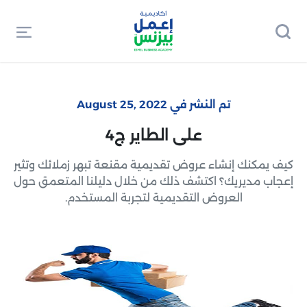
تم النشر في August 25, 2022
على الطاير ج4
كيف يمكنك إنشاء عروض تقديمية مقنعة تبهر زملائك وتثير
إعجاب مديريك؟ اكتشف ذلك من خلال دليلنا المتعمق حول
العروض التقديمية لتجربة المستخدم.