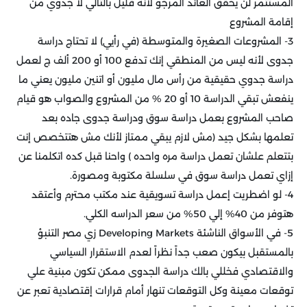
المستثمر لن يحقق العائد المرجو لأنه قليل بالتالي لا جدوي من
إقامة المشروع
3- المشروعات الصغيرة والمتوسطة (في رأيي) لا تحتاج دراسة
جدوى لأنه ليس من المنطقي إنك تدفع 100 أو 200 ألف ج لعمل
دراسة جدوي حقيقية من رأس مال مليون أو اتنين مليون يعني ما
ينفعش تبقي الدراسة 10 أو 20 % من المشروع والصواب هو قيام
صاحب المشروع بعمل دراسة سوق ودراسة جدوى جاده بعد
تعلمها بشكل جيد (مش لازم يبقي ممتاز لأنك مش هتتخصص إنت
بتتعلم علشان تعمل دراسة مره واحده ) واحنا قبل كده اتكلمنا عن
إزاي تعمل دراسة سوق في سلسلة مكتوبة ومصورة
.
4- لو اضطريت إعمل دراسة تسويقية عند مكتب محترم وأعتقد
هتوفر من 40% إلي 50% من سعر الدراسه الكلي
.
5- في الأسواق الناشئة
Developing Markets
زي مصر التنبؤ
بالمستقبل بيكون صعب جداً نظراً لعدم الاستقرار السياسي
والاقتصادي فخللي بالك دراسة الجدوى ممكن تكون مبنية علي
توقعات معينة وكل التوقعات تنهار أمام قرارات إقتصادية تعبر عن