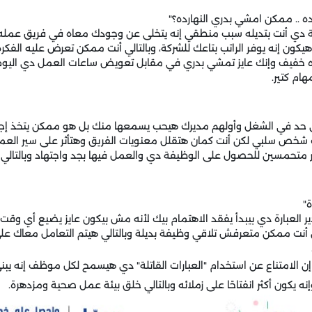
ه .. ممكن امشي بدري النهارده؟"
ة دي أنت بتديله سبب منطقي إنه يتخلى عن وجودك معاه في فريق عمله، ل
 هيكون إنه يوفر الراتب بتاعك للشركة، وبالتالي أنت ممكن تعرض عليه الفك
ده خفيف وإنك عايز تمشي بدري في مقابل تعويض ساعات العمل دي اليوم ا
ام كتير.
 حد في الشغل وأولهم مديرك هيحب يسمعها منك بل هو ممكن يتخذ إجرا
ص سلبي لكن أنت كمان هتقلل معنويات الفريق وهتأثر على سير العمل
ير متحمسين للحصول على الوظيفة دي والعمل فيها بجد واجتهاد وبالتالي
"
 العبارة دي بيبدأ يفقد الاهتمام بيك لأنه مش بيكون عايز يضيع أي وق
نت ممكن متعرفش تلاقي وظيفة بديلة وبالتالي هيتم التعامل معاك على
 إن الامتناع عن استخدام "العبارات القاتلة" دي هيسمح لكل موظف إنه ي
 يكون أكثر انفتاحًا على زملائه وبالتالي خلق بيئة عمل صحية ومزدهرة.