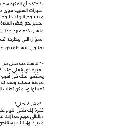
- "أعتقد أن الفكرة سخي
العبارات السلبية قوي د
مديرينهم لأنها بتخليهم
المدير نحو رفض الفكرة أ
علشان كده مهم جدًا إن
السؤال اللي بيطرحه ف
بمنتهى البساطة يدور علي
- "التاسك ديه مش من 
العبارة دي بتعني عند أ
يستغنوا عنك في أقرب 
طريقة ممكنة وبعد كده
تعملها وممكن تطلب الت
- "مش غلطتي"
فكرة إنك تلقي اللوم ع
وبالتالي مهم جدًا إنك
مديرك وزملائك يستنتجوا 