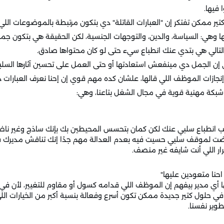
فيها.
تير ممكن تفتكر إن "العبارات القاتلة" دي بتكون مرتبطة بالموضوعات اللي
ا وهي: السياسة، والدين، والتوجهات الجنسية، لكن الحقيقة هي بتكون جم
لتالي هي بتدي عنك انطباع سيء حتى لو كان محتواها صادق.
إن الجمل دي مينفعش استعادتها أو حتى العمل على تحسين آثارها السلب
إنجازات الموظف اللي قالها، علشان كده مهم قوي إن إحنا نعرف العبارات د
 شبكة مهنية قوية في مجال الشغل بتاعنا، وهي:
تسيب انطباع سلبي عنك لكن كمان بتحسس المحيطين بك بإنك ساذج وغير نا
ضت لموقف سلبي حسيت فيه بعدم العدالة مهم جدًا إنك تناقش مديرك 
رار اللي أنت شايفه غير منصف.
احنا متعودين عليها"
أي مدير بيفهم إن الموظف اللي قدامه كسول أو مقاوم للتغيير، لأن في 
 حلول كتير جديدة ممكن تكون أسرع وفعالة بنسبة أكبر من الخيارات اللي إ
تطوير نفسنا.