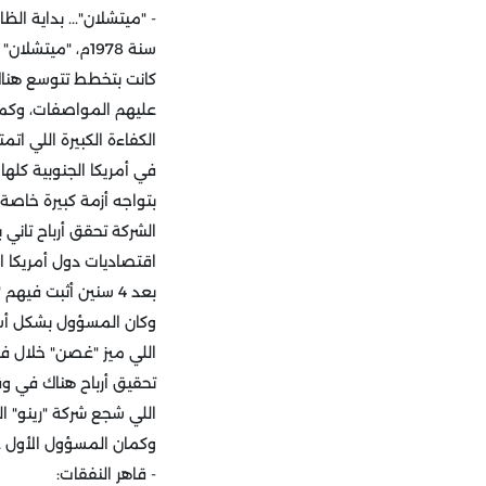
- "ميتشلان"... بداية الظا
سنة 1978م، "مي
كانت بتخطط تتوسع هناك،
عليهم المواصفات، وكمان
الكفاءة الكبيرة اللي 
بتواجه أزمة كبيرة خاص
الشركة تحقق أرباح تاني
اقتصاديات دول أمريكا ال
بعد 4 سنين أثبت ف
وكان المسؤول بشكل أساسي 
اللي ميز "غصن" خلال ف
تحقيق أرباح هناك في وق
اللي شجع شركة "رينو" ال
وكمان المسؤول الأول عن
- قاهر النفقات: