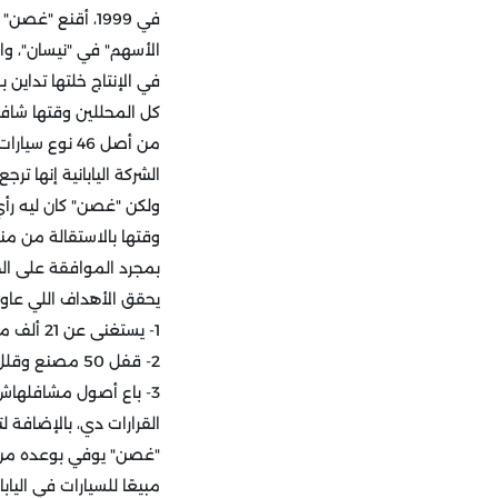
الأسهم" في "نيسان"، وال
في الإنتاج خلتها تداين بـ20 مليار دولار.
من أصل 46 نو
الشركة اليابانية إنها ترج
وقتها بالاستقالة من 
بمجرد الموافقة على الخ
يحقق الأهداف اللي عاوزه
1- يستغنى عن 21 ألف موظف شغالين في "نيسان".
2- قفل 50 مصنع وقلل عدد الموردين بنسبة 20% "كانوا بيكلفوا الشركة مصاريف تجاوزت الـ22 مليار دولار سنويًا".
3- باع أصول مشافلهاش أهمية زي وحدة "نيسان" الفضائية، عشان يوفر نفقات تساعد الشركة ترجع للأرباح من تاني.
القرارات دي، بالإضافة 