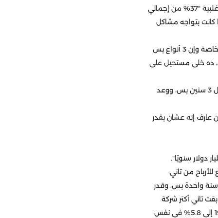
في 1999، أقنع "غصن" مجلس إدارة "رينو" إنهم يستثمروا 5 مليار دولار في الاستحواذ على حصة أغلبية "37% من إجمالي
ا كانت بتواجه مشاكل
كل المحللين وقتها شافوا إن "غصن" رمى فلوس "رينو" في الأرض، وإن "نيسان" كده كده هتقفل، خاصة وإن 3 أنواع بس
كمان، ده خلى مستحيل على
ولكن "غصن" كان ليه رأي مخالف تمامًا لكل ده، وصمم خطة عشان يرجع "نيسان" لمجدها تاني خلال 3 سنين بس، ووعد
ن عارف إنه عشان يقدر
 سنة واحدة بس، وقدر
سنين بس، وكمان "نيسان" بقت تاني أكتر شركة
مبيعًا للسيارات في اليابان في 2005، ورفعت نسبة حصتها في السوق العالمي من 4.7% في 1999 إلى 5.8% في نفس