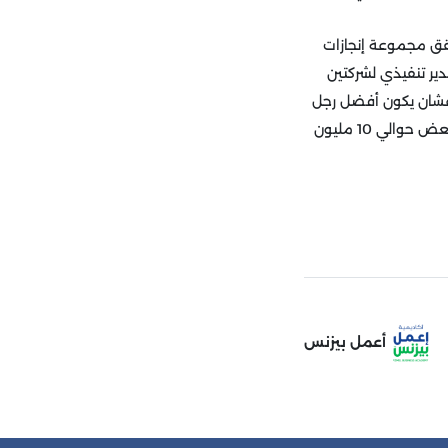
حقق مجموعة إنجازات
" و"رينو" و"نيسان"، واللي منها إنه في 2001 بقى أول مدير تنفيذي لشركتين
م، وكمان تم اختياره عشان يكون أفضل رجل
أعمال في آسيا سنة 2003، وبقى رئيس تحالف "رينو-نيسان-ميتسوبيشي"، واللي بينتجوا سنويًا مع بعض حوالي 10 مليون
أعمل بيزنس