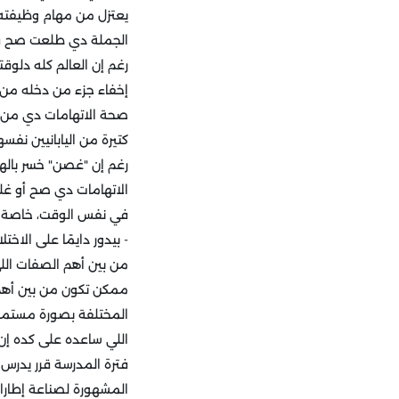
يعتزل من مهام وظيفته ك
الجملة دي طلعت صح في
إخفاء جزء من دخله من م
صحة الاتهامات دي من 
كتيرة من اليابانيين نفس
رغم إن "غصن" خسر بالهر
الاتهامات دي صح أو غلط
في نفس الوقت، خاصة وإن ثروته الحالية تقد
- بيدور دايمًا على الاختل
من بين أهم الصفات اللي 
ممكن تكون من بين أهم
المختلفة بصورة مستمرة، 
فترة المدرسة قرر يدرس 
المشهورة لصناعة إطارات