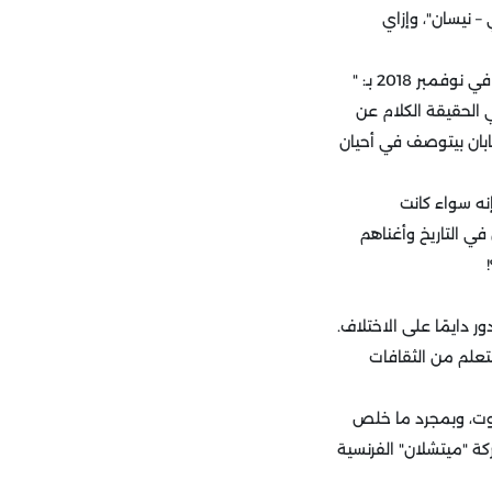
 نيسان"، وإزاي
رغم إن العالم كله دلوقتي بيكلم عن هروبه المثير للجدل من اليابان، بعد ما السلطات هناك اتهمته في نوفمبر 2018 بـ: "
 الحقيقة الكلام عن
بان بيتوصف في أحيان
نه سواء كانت
ي التاريخ وأغناهم
ر دايمًا على الاختلاف.
علم من الثقافات
ما تم 6 سنين قرر أهله يرجعوا بيروت، وبمجرد ما خلص
ة "ميتشلان" الفرنسية