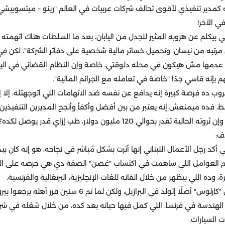
مدير تنفيذي لأقوى تحالف شركات عربيات في العالم "رينو – ميتسوبيشي –
 الآخر!
رتبه من نيسان، وتحميل خسائر مالية شخصية على دفاتر الشركة"، لكن في
عدمها مش هيكون في محله دلوقتي، خاصة وإن النظام القضائي في اليا
هم بإنه قاسي جدًا "خاصة في تعامله مع الجرائم المالية".
وب ده فرصة كبيرة إنه يدافع عن نفسه ضد الاتهامات اللي اتوجهتله، إلا إ
، فده ميمنعش إنه يعتبر من بين أفضل وأكفأ وأنجح المديرين التنفيذين ف
ر بحوالي 120 مليون دولار، طب إزاي قدر يوصل لكده؟!
اف:
أكد رجل الأعمال اللبناني إنها أثرت بشكل مُباشر في نجاحه، هو إنه كان بيدو
 العوامل اللي ساهمت في اكتساب "غصن" الصفة دي هي حرصه على الت
وده اللي بيظهر من خلال اتقانه للغات الإنجليزية، البرتغالية والفرنسية.
اللي ساعده على كده إن "كارلوس" أصلًا إتولد في البرازيل، ولكن ل
الهندسة في فرنسا، اللي كمل فيها حياته بعد كده، من خلال شغله في شرك
 السيارات.