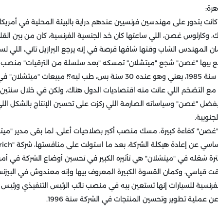
هرة:
تشلان" كانت بتدور على مهندسين فرنسيين عندهم دراية بالبيئة المحلية في أمريك
 وكارلوس غصن، اللي ساعتها كان خد الجنسية الفرنسية، كان من بين القلي
 المهندس الشاب وقتها شافها فرصة في إنه يرجع البرازيل تاني، اللي لسه 
اتمتع بيها "غصن" شجع "ميتشلان" تمسكه "بعد سلسلة من الترقيات" منصب 
في أمريكا الجنوبية كلها سنة 1985، يعني وهو عنده 30 سنة بس، طب ليه؟! مبيع
ة مع التضخم اللي عانت منه اقتصاديات الدول هناك، ولكن في خلال سنتي
 بفضل "غصن" وسياساته الصارمة اللي ركزت على تحسين الإنتاج بالشكل الل
جنوبية.
يهم "غصن" كفاءة كبيرة، مسك منصب أكبر بصلاحيات أعلى، لما بقى مدير "ميت
عن إعادة هيكلة الشركة، بعد ما استولت على منافستها، شركة "BFGoodrich".
ترة شغله في "ميتشلان" هي تأثيره الكبير في تحسين أوضاع الشركة في أم
ت قياسي، وكمان القسوة الكبيرة المعروف بيها وإنه معندوش في البيزنس 
فرنسية للسيارات إنها تستعين بيه في منصب نائب الرئيس التنفيذي ورئيس "ري
 عملية تطوير وتحسين المنتجات في الشركة سنة 1996.