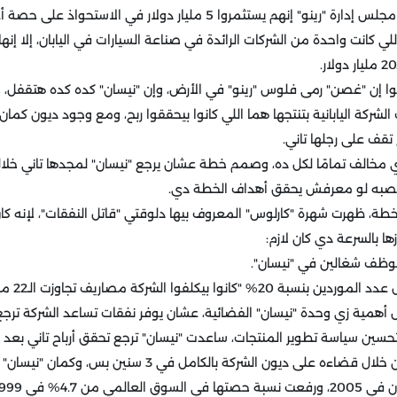
لي كانت واحدة من الشركات الرائدة في صناعة السيارات في اليابان، إلا إنه
ع سيارات الشركة اليابانية بتنتجها هما اللي كانوا بيحققوا ربح، ومع وجود ديون 
ع تقف على رجلها تاني.
منصبه لو معرفش يحقق أهداف الخطة دي.
طة، ظهرت شهرة "كارلوس" المعروف بيها دلوقتي "قاتل النفقات"، لإنه كا
ا بالسرعة دي كان لازم:
لتحسين سياسة تطوير المنتجات، ساعدت "نيسان" ترجع تحقق أرباح تاني بعد
"غصن" يوفي بوعده من خلال قضاءه على ديون الشركة بالكامل في 3 