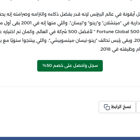
أيقونة في عالم البيزنس لإنه قدر بفضل ذكاءه والتزامه وصرامته إنه ي
تاريخية بفضل مهارته الإدارية في "ميتشلان
موجودين في تصنيف " Fortune Global 500 " لأفضل 500 شركة في العال
وظيفته في 2018.
سجل واحصل على خصم 50%
نسخ الرابط