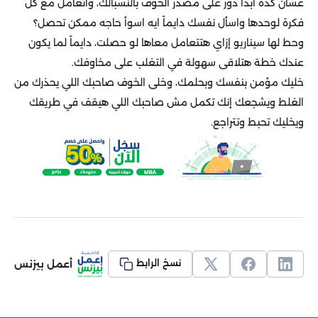
عشان كده ابدأ دور على مصدر الخوف بالنسبالك، واتعامل مع كل
فكرة لوحدها واسأل نفسك دايماً ايه اسوأ حاجه ممكن تحصل؟
وحط لها سيناريو إزاي هتتعامل معاها لو حصلت، دايماً لما يكون
عندك خطة هتلاقى سهولة في التغلب على مخاوفك.
خليك مؤمن بنفسك وبحلمك، وخلى الخوف صاحبك اللي يحذرك من
الغلط ويشجعك إنك تكمل مش صاحبك اللي هيقف في طريقك
ويخليك تحبط وتتراجع.
أعمل بيزنس
نسخ الرابط