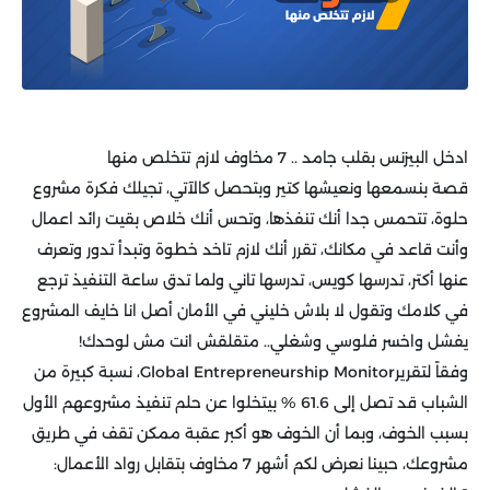
ادخل البيزنس بقلب جامد .. 7 مخاوف لازم تتخلص منها
قصة بنسمعها ونعيشها كتير وبتحصل كالآتي، تجيلك فكرة مشروع
حلوة، تتحمس جدا أنك تنفذها، وتحس أنك خلاص بقيت رائد اعمال
وأنت قاعد في مكانك، تقرر أنك لازم تاخد خطوة وتبدأ تدور وتعرف
عنها أكتر، تدرسها كويس، تدرسها تاني ولما تدق ساعة التنفيذ ترجع
في كلامك وتقول لا بلاش خليني في الأمان أصل انا خايف المشروع
يفشل واخسر فلوسي وشغلي.. متقلقش انت مش لوحدك!
وفقاً لتقريرGlobal Entrepreneurship Monitor، نسبة كبيرة من
الشباب قد تصل إلى 61.6 % بيتخلوا عن حلم تنفيذ مشروعهم الأول
بسبب الخوف، وبما أن الخوف هو أكبر عقبة ممكن تقف في طريق
مشروعك، حبينا نعرض لكم أشهر 7 مخاوف بتقابل رواد الأعمال: