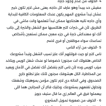
4 -الخوف من عدم وجود خبرة:
مفيش حد بيبدأ وهو عارف كل حاجه، يعنى مش لازم تكون خبير
عشان تبدأ مشروع، المهم يكون عندك المعلومات الكافية للبداية
وأي حاجه تانيه هتحتاجها ممكن تبدأ تتعلمها وانت ماشي في
الطريق، لأن في خبرات كتير هتكتسبها مع الشغل والخبرة إلى جانب
أنك لو معندكش خبرة في جزء معين ممكن تستعين بأشخاص
تساعدك سواء موظفين أو فري لانسر.
5 -الخوف من آراء الناس:
ناس كتير لو جيت قولتلهم أنك عايز تسيب الشغل وتبدأ مشروعك
الخاص هتقولك انت مجنون! خصوصا لو عندك شغل كويس وبتاخد
مرتب كويس وده لأن ناس كتير بتفضل أنك تفضل في الأمان وبعيد
عن المخاطرة، الكل هيشوفك مجنون لأنك عايز تطلع خارج
الصندوق، وفي الحالة دي لازم تكون مؤمن بموهبتك وشغفك
وتحاول تقنعهم بمشروعك، وخليك فاكر أن المجانين هما اللى
بيعملوا فرق في العالم زي ما قال ستيف جوبز.
6 - الخوف من صعوبة تمويل المشروع: