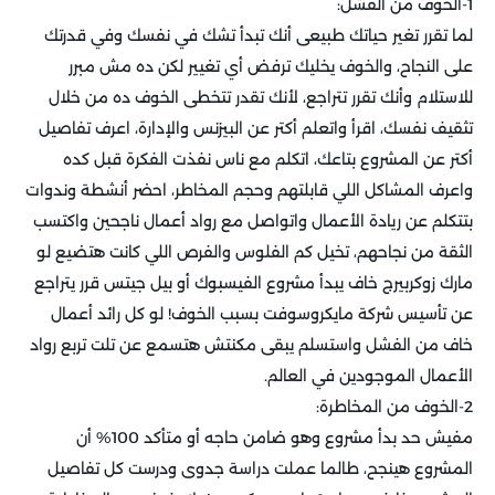
1-الخوف من الفشل:
لما تقرر تغير حياتك طبيعى أنك تبدأ تشك في نفسك وفي قدرتك
على النجاح، والخوف يخليك ترفض أي تغيير لكن ده مش مبرر
للاستلام وأنك تقرر تتراجع، لأنك تقدر تتخطى الخوف ده من خلال
تثقيف نفسك، اقرأ واتعلم أكتر عن البيزنس والإدارة، اعرف تفاصيل
أكتر عن المشروع بتاعك، اتكلم مع ناس نفذت الفكرة قبل كده
واعرف المشاكل اللي قابلتهم وحجم المخاطر، احضر أنشطة وندوات
بتتكلم عن ريادة الأعمال واتواصل مع رواد أعمال ناجحين واكتسب
الثقة من نجاحهم، تخيل كم الفلوس والفرص اللي كانت هتضيع لو
مارك زوكربيرج خاف يبدأ مشروع الفيسبوك أو بيل جيتس قرر يتراجع
عن تأسيس شركة مايكروسوفت بسبب الخوف! لو كل رائد أعمال
خاف من الفشل واستسلم يبقى مكنتش هتسمع عن تلت تربع رواد
الأعمال الموجودين في العالم.
2-الخوف من المخاطرة:
مفيش حد بدأ مشروع وهو ضامن حاجه أو متأكد 100% أن
المشروع هينجح، طالما عملت دراسة جدوى ودرست كل تفاصيل