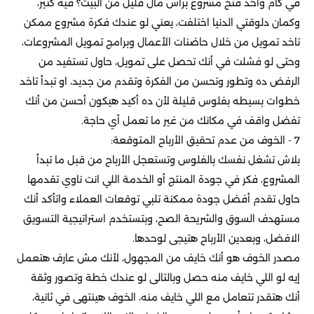
في كام واحد فتح مشروع برأس مال قليل من البيت؟ فيه كتير،
وكمان دلوقتي الدنيا اختلفت، يعني لو عندك فكرة مشروع ممكن
تاخد تمويل من خلال حاضنات الأعمال وبرامج تمويل المشروعات،
وحتى لو فشلت في أنك تحصل على تمويل، حاول تستفيد من
الرفض ده وتطور وتحسن من الفكرة وتقدم من جديد، او تبدأ تاخد
خطوات بسيطه بفلوس قليلة لأن ده أكيد هيكون أحسن من أنك
تفضل واقف في مكانك من غير ما تعمل أي حاجة.
7 - الخوف من عدم تحقيق الأرباح المتوقعة:
بلاش تشغل نفسك بالفلوس وتستعجل الأرباح من قبل ما تبدأ
المشروع، فكر في جودة المنتج أو الخدمة اللي انت ناوي تقدمها
حاول تقدم أفضل جودة ممكنة تلبي توقعات العملاء واتأكد أنك
مستهدف السوق والشريحة الصح، وبتستخدم استراتيجية التسويق
الافضل، وبعدين الأرباح هتيجى لوحدها.
مصدر الخوف هو أنك خايف من المجهول، لأنك مش عارف هتعمل
إيه لو اللي خايف منه حصل وبالتالى لو عندك خطة وتصور وثقة
أنك هتقدر تتعامل مع اللي خايف منه، الخوف هينتهى في ثانية،