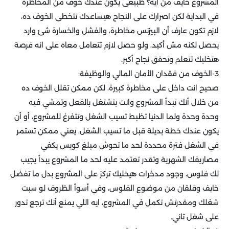
المشروع خايف من ايه؟ طبيعى يكون عندك خوف من المخاطرة
في البداية لكن اصرارك على النجاح هيساعدك تتخطى الخوف ده،
لازم تكون عارف أن البيزنس مخاطرة، والفشل والخسارة شئ وارد
يحصل لكنه مش أكيد، ولو حصل لازم تتعامل معاه على انه فرصة
هتخليك تتعلم وتحقق نجاح أكبر.
3-الخوف من فقدان الأمان المالي والوظيفة:
صحيح انت داخل على مخاطرة كبيرة، لكن ممكن تقلل الخوف ده
من خلال أنك تبدأ المشروع وانت بتشتغل بالفعل وتمشي فيه
وحدة وحدة ولما الدنيا تظبط تسيب الشغل وتتفرغ للمشروع، أو أن
يكون عندك خطة بديلة قبل ما تسيب الشغل، يعني ممكن تستمر
في الشغل فترة محددة لحد ما تحوش مبلغ كويس يكفي
مصاريفك الشهرية وتقدر تعتمد عليه لحد ما المشروع يبدأ يجيب
لك فلوس، وجود مدخرات هيخليك تركز على المشروع بدل ما تفضل
خايف وقلقان من موضوع الفلوس، وفي أسوأ الظروف لو سبت
شغلك ومقدرتش تكمل في المشروع، ايه اللي يمنع أنك ترجع تدور
على شغل تاني.