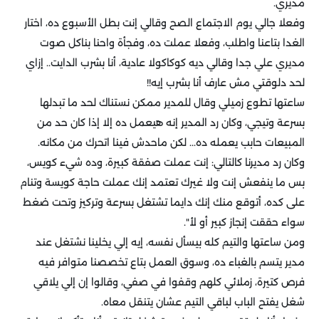
مديري.
وفعلا جالي يوم الاجتماع الصح وقالي إنت بطل الأسبوع ده، اختار
الغدا بتاعنا واطلب، وفعلا عملت ده، وفجأة واحنا بناكل صوت
مديري علي جدا وقالي ديه كوكاكولا عادية، أنا بشرب الدايت.. إزاي
لحد دلوقتي مش عارف أنا بشرب إيه!!
ساعتها تطوع زميلي وقال للمدير ممكن نستناك لحد ما تبدلها
بسرعة وتيجي، وكان رد المدير إنه هيعمل ده إلا إذا كان حد من
المبيعات حابب يعمله ده... لكن ماحدش فينا اتحرك من مكانه.
وكان رد مديرنا كالتالي: إنت عملت صفقة كبيرة، وده شيء كويس،
بس ما ينفعش إنت ولا غيرك تعتمد إنك عملت حاجة كويسة وتنام
على كده، أتوقع منك إنك دايما تشتغل بسرعة وتركيز وتحت ضغط
سواء حققت إنجاز كبير أو لأ".
ومن ساعتها والتيم كله بيسأل نفسه، إيه إلي يخلينا نشتغل عند
مدير يتسم بالغباء ده، وسوق العمل بتاع تخصصنا متوافر فيه
فرص كتيرة، زملائي كلهم وقفوا في صفي، وقالوا إن إلي يلاقي
شغل يفتح الباب لباقي التيم عشان يتنقل معاه.