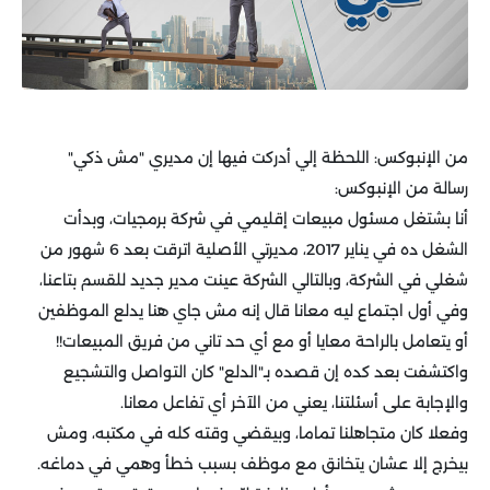
من الإنبوكس: اللحظة إلي أدركت فيها إن مديري "مش ذكي"
رسالة من الإنبوكس:
أنا بشتغل مسئول مبيعات إقليمي في شركة برمجيات، وبدأت
الشغل ده في يناير 2017، مديرتي الأصلية اترقت بعد 6 شهور من
شغلي في الشركة، وبالتالي الشركة عينت مدير جديد للقسم بتاعنا،
وفي أول اجتماع ليه معانا قال إنه مش جاي هنا يدلع الموظفين
أو يتعامل بالراحة معايا أو مع أي حد تاني من فريق المبيعات!!
واكتشفت بعد كده إن قصده بـ"الدلع" كان التواصل والتشجيع
والإجابة على أسئلتنا، يعني من الآخر أي تفاعل معانا.
وفعلا كان متجاهلنا تماما، وبيقضي وقته كله في مكتبه، ومش
بيخرج إلا عشان يتخانق مع موظف بسبب خطأ وهمي في دماغه.