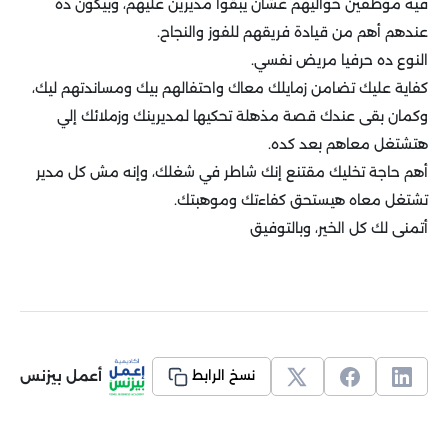
فيه موظفين حواليهم عشان يبقوا مديرين عليهم، وبيكون ده
عندهم أهم من قيادة فريقهم للفوز والنجاح.
النوع ده حرفيا مريض نفسي.
كفاية عليك تضامن زمايلك معاك واحتفالهم بيك ومساندتهم ليك،
وكمان بقى عندك قصة مذهلة تحكيها لمديرينك وزملائك إلي
هتشتغل معاهم بعد كده.
أهم حاجة تخليك مقتنع إنك شاطر في شغلك، وإنه مش كل مدير
تشتغل معاه هيستحق كفاءتك وموهبتك.
أتمنى لك كل الخير، وبالتوفيق
أعمل بيزنس
نسخ الرابط