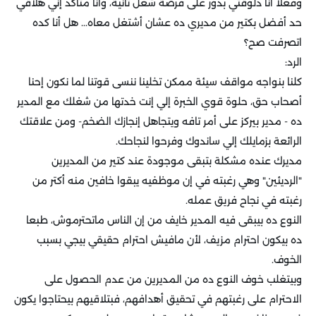
وفعلا أنا دلوقتي بدور على فرصة شغل تانية، وأنا متأكد إني هلاقي
حد أفضل بكتير من مديري ده عشان أشتغل معاه... هل أنا كده
اتصرفت صح؟
الرد:
كلنا بنواجه مواقف سيئة ممكن تخلينا ننسى قوتنا لما نكون إحنا
أصحاب حق، حلوة قوي الخبرة إلي إنت خدتها من شغلك مع المدير
ده - مدير بيركز على أمر تافه ويتجاهل إنجازك الضخم- ومن علاقتك
الرائعة بزمايلك إلي ساندوك وفرحوا لنجاحك.
مديرك عنده مشكلة بتبقى موجودة عند كتير من المديرين
"الرديئين" وهي رغبته في إن موظفيه يبقوا خافين منه أكتر من
رغبته في نجاح فريق عمله.
النوع ده بيبقى فيه المدير خايف من إن الناس ماتحترموش، طبعا
ده بيكون احترام مزيف، لأن مافيش احترام حقيقي بيجي بسبب
الخوف.
وبيتغلب خوف النوع ده من المديرين من عدم الحصول على
الاحترام على رغبتهم في تحقيق أهدافهم، فبتلاقيهم بيحتاجوا يكون