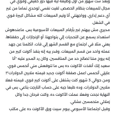
وبعد ست شهور من أول وظيفة ليّه فيها دور حقيقي وقوي في
مجال للمبيعات بنظام الحصص، لقيت نفسي لوحدي تماما من غير
أي دعم إداري، وواجهتني أنا وتيم المبيعات كله مشاكل كبيرة قوي
في الشغل.
مديري مش بيهتم غير بأرقام المبيعات الأسبوعية بس، ماعندهوش
استعداد يسمع عن التحديات إلي بتواجهنا، أو الإنجازات إلي حققناها،
يعني مثلا في اجتماع مع القسم الشهر إلي فات، اتكلمنا عن جهد
عمله واحد من قسم المبيعات، وقدر بيه إنه ينقذ أكونت كبير من
إنه يروح مننا لصالح حد من المنافسين، وكان رد المدير عليه "أنا
سعيد إنك أنقذت الأكونت ده بس ما تتوقعش مني أتحمس قوي،
عايزني أتحمس اعمل صفقة أكونت جديد قيمته ملايين الدولارات"!!
ومن حوالي 3 شهور كنت بشتغل على أكونت كبير قوي، قيمته فعلا
ملايين الدولارات، وده طبعا جيه على حساب التارجت بتاعي، بس في
النهاية نجحت وفعلا عملت الأكونت ده، وكنت فرحان جدا وكل
زملائي متحمسين عشاني.
وقبل اجتماعنا الأسبوعي بيوم سيبت ورق الأكونت ده على مكتب