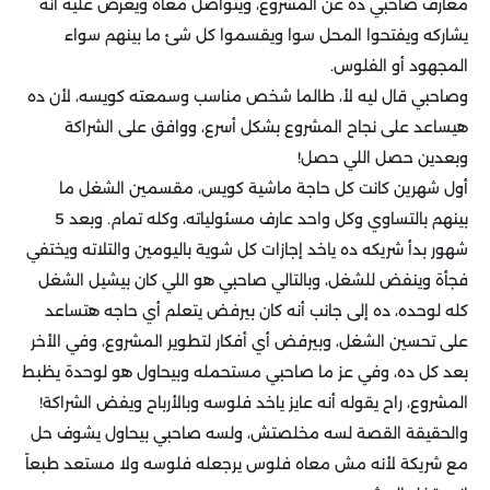
معارف صاحبي ده عن المشروع، ويتواصل معاه ويعرض عليه أنه
يشاركه ويفتحوا المحل سوا ويقسموا كل شئ ما بينهم سواء
المجهود أو الفلوس.
وصاحبي قال ليه لأ، طالما شخص مناسب وسمعته كويسه، لأن ده
هيساعد على نجاح المشروع بشكل أسرع، ووافق على الشراكة
وبعدين حصل اللي حصل!
أول شهرين كانت كل حاجة ماشية كويس، مقسمين الشغل ما
بينهم بالتساوي وكل واحد عارف مسئولياته، وكله تمام. وبعد 5
شهور بدأ شريكه ده ياخد إجازات كل شوية باليومين والتلاته ويختفي
فجأة وينفض للشغل، وبالتالي صاحبي هو اللي كان بيشيل الشغل
كله لوحده، ده إلى جانب أنه كان بيرفض يتعلم أي حاجه هتساعد
على تحسين الشغل، وبيرفض أي أفكار لتطوير المشروع، وفي الأخر
بعد كل ده، وفي عز ما صاحبي مستحمله وبيحاول هو لوحدة يظبط
المشروع، راح يقوله أنه عايز ياخد فلوسه وبالأرباح ويفض الشراكة!
والحقيقة القصة لسه مخلصتش، ولسه صاحبي بيحاول يشوف حل
مع شريكة لأنه مش معاه فلوس يرجعله فلوسه ولا مستعد طبعاً