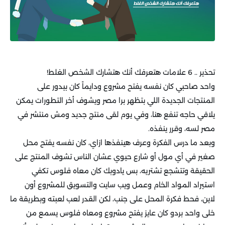
تحذير .. 6 علامات هتعرفك أنك هتشارك الشخص الغلط!
واحد صاحبي كان نفسه يفتح مشروع ودايماً كان بيدور على
المنتجات الجديدة اللي بتظهر برا مصر ويشوف أخر التطورات يمكن
يلاقي حاجه تنفع هنا، وفي يوم لقى منتج جديد ومش منتشر في
مصر لسه، وقرر ينفذه.
وبعد ما درس الفكرة وعرف هينفذها ازاي، كان نفسه يفتح محل
صغير في أي مول أو شارع حيوي عشان الناس تشوف المنتج على
الحقيقة وتتشجع تشتريه، بس يادوبك كان معاه فلوس تكفي
استيراد المواد الخام وعمل ويب سايت والتسويق للمشروع أون
لاين، فحط فكرة المحل على جنب، لكن القدر لعب لعبته وبطريقة ما
خلى واحد بردو كان عايز يفتح مشروع ومعاه فلوس يسمع من