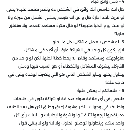
4 – مش واثق فيه:
هل انت حاسس أنك واثق في الشخص ده وتقدر تعتمد عليه؟ يعنى
لو قررت تاخد اجازة هل واثق انه هيقدر يمشي الشغل من غيرك ولا
لو غبت يوم الدنيا هتبوظ؟ لو قال فكرة مستعد تنفذها ولا هتقلق
منها؟
5- لو شخص بيعمل مشاكل بدل ما يحلها:
لازم يكون كل واحد في الشراكة عارف أن أكيد في مشاكل
هتواجهكم ومستعد وقادر انه يحط خطة لحلها، لكن لو واحد من
الشركاء بيشوف المشاكل والأخطاء أو هو السبب فيها ومش
بيحاول يحلها وعايز الشخص التاني هو اللي يتصرف لوحده يبقى في
حاجه غلط!
6 – خلافاتكم لا يمكن حلها:
طبيعي في أي علاقة سواء صداقة او شراكة يكون في خلافات،
واختلاف في وجهات النظر وشوية زعيق وخناق لكن هل بعد الخلاف
ده بتقدروا ترجعوا تتناقشوا وتشوفوا ايجابيات وسلبيات رأى كل
واحد منكم وبتحاولوا توصلوا لحلول ولا لا؟ ولو لا يبقى قول