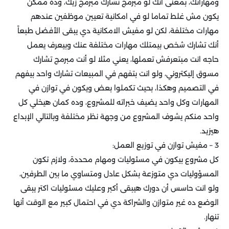
ومهاراتك، بمعنى أنك لو مبرمج تشارك مبرمج زيك، وده ممكن
يكون مش غلط تماما لو في امكانية تعيين موظفين عندهم
مهارات مختلفة، لكن لو مفيش الامكانية دي يبقى الأفضل طبعاً
أنك تشارك شخص بيمتلك مهارات مختلفة عنك وبيعرف يعمل
حاجه انت مبتعرفش تعملها، يعني مثلا لو أنت مبرمج تشارك
مسوق إليكتروني، ولو انت بتفهم في المبيعات تشارك واحد بيفهم
في التصميم وهكذا، بحيث تكملوا بعض ويكون في توازن في
المهارات وكل واحد يضيف خبراته للمشروع، وده كمان هيخلي كل
واحد منكم يشوف المشروع من وجهة نظر مختلفة وبالتالي الإبداع
هيزيد.
3 – مفيش توازن في توزيع العمل:
كل مشروع بيكون في مسئوليات ومهام محددة، ولازم تكون
المسؤوليات دي متوزعة بشكل عادل ومتساوي ما بين الطرفين،
ولو انت حاسس أن دورك هيبقى أكبر وعليك مسئوليات اكتر يبقى
الوضع ده غير متوازن والشراكة دي في احتمال كبير مع الوقت أنها
تنهار.