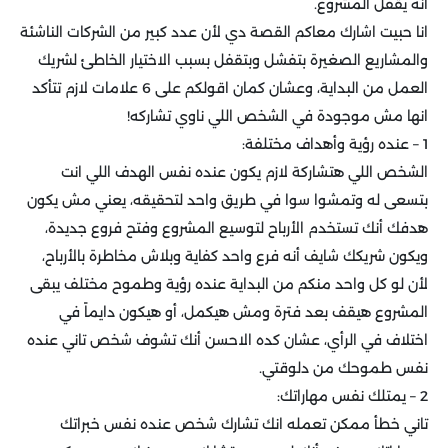
انه يقفل المشروع.
انا حبيت اشارك معاكم القصة دي لأن عدد كبير من الشركات الناشئة
والمشاريع الصغيرة بتفشل وبتقفل بسبب الاختيار الخاطئ لشريك
العمل من البداية، وعشان كمان اقولكم على 6 علامات لازم تتأكد
انها مش موجودة في الشخص اللي ناوي تشاركه!
1 – عنده رؤية وأهداف مختلفة:
الشخص اللي هتشاركة لازم يكون عنده نفس الهدف اللي انت
بتسعى له وتمشوا سوا في طريق واحد لتحقيقه، يعني مش يكون
هدفك أنك تستخدم الأرباح لتوسيع المشروع وفتح فروع جديدة،
ويكون شريكك شايف أنه فرع واحد كفاية وبلاش مخاطرة بالأرباح،
لأن لو كل واحد منكم من البداية عنده رؤية وطموح مختلف يبقى
المشروع هيقف بعد فترة ومش هيكمل، أو هيكون دايماً في
اختلاف في الرأي، عشان كده الاحسن أنك تشوف شخص تاني عنده
نفس طموحك من دلوقتي.
2 – يمتلك نفس مهاراتك:
تاني خطأ ممكن تعمله انك تشارك شخص عنده نفس خبراتك