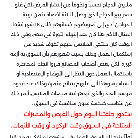
ملايين الدجاج تحسباً وتخوفاً من إنتشار المرض،لكن غلو
سعر بيع الدجاج الذى وصل لثلاثة أضعاف ثمن تربية
الدواجن أدى إلى تعويضهم خسائرهم خلال 18 شهر فقط .
المثال الأخير هنا كان بعد إنتهاء الثورة فى مصر، وفى ذلك
الوقت كان منتجى الملابس لديهم تخوف شديد من
إستكمال العمل وذلك بسبب شعورهم بأن السوق به أزمة
كبيرة، لكن بعض أصحاب المصانع قرروا اتخاذ المخاطرة
باستكمال العمل دون النظر الى الأوضاع الإقتصادية أو
السياسية، وهذا أتى عليهم بنتائج مثمرة وذلك عند قدوم
موسم العيد والذى تزدهر فيه مبيعات الملابس، أثمر ذلك
عن مكاسب ضخمة ودون منافسة فى السوق .
ستدور حلقتنا اليوم حول الفرص والمميزات
المتاحة فى السوق وقت الركود أو وقت الأزمات،
أولاً
يتيح لك السوق العمل في مشروع لم تفكر به من قبل