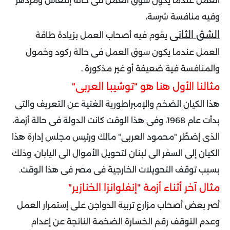
العمل عندما يكون سوق العمل فى حالة إنتعاش ومزدهر
وفيه منافسة شرسة،
الشق الثانى
يقوم فيه أصحاب العمل بزيادة طاقة
العمل عندما يكون سوق العمل فى حالة ركود وخمول
والمنافسة فية ضعيفة أو غير مذكورة .
مثالنا الأول هنا هو "توشيبا العربى"
هذا الكيان الضخم والإمبراطورية الغنية عن التعريف والتى
بدأت عام 1968، وفى هذا الوقت كانت الدولة فى حالة أزمة،
الذى إضطُر "محمود العربى" مالِك ورئيس مجلس إدارة هذا
الكيان إلى السفر الى لبنان لتحويل الأموال الى اليابان، وذلك
بسبب توقف التحويلات الخارجية فى مصر فى هذا الوقت.
مثال آخر أثناء أزمة "إنفلوانزا الخنازير"
أصر بعض أصحاب مزارع تربية الدواجن على إستمرار العمل
وعدم التوقف رقم الخسارة الضخمة الناتجة عن إعدام