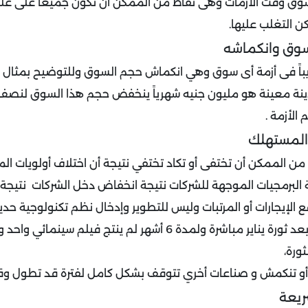
وق وقت الأزمات وهى نقاط من الممكن أن نكون جميعاً على علم
ن التغلب عليها.
وق وانكماشه
باً فى أزمة أى سوق وهي انكماش حجم السوق وللتوضيح بمثال
ينة معينة هو مليون جنيه شهرياً ينخفض حجم هذا السوق لنصف م
الأزمة .
 المستهلك
ن الممكن أن تختفى أو تكاد تختفي نتيجة أن اختلاف أولويات ال
لبرمجيات الموجهة للشركات نتيجة انخفاض دخل الشركات نتيجة الأ
فع الإيجارات أو المرتبات وليس للتطوير وإدخال نظم تكنولوجية حدي
الترفيه سوف نجد أن بعد ثورة يناير مباشرة ولمدة 6 أشهر لم ينتج فيل
ثورة،
 أو تنكمش و صناعات أخري تتوقف بشكل كامل لفترة قد تطول وق
ريعة