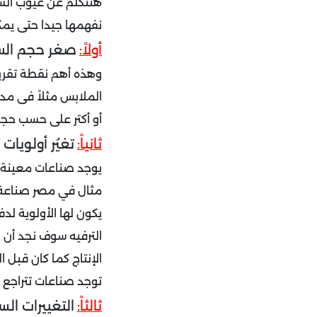
هنتكلم عن عيوب الس
نفهمها جيدا حتى يمك
أولاً:
صغر حجم الس
وهذه أهم نقطة تقري
الملابس مثلاً فى مد
أو أكتر على حسب حجم 
ثانياً:
تغيُر أولويات
يوجد صناعات معينة م
مثال في مصر صناعة ا
يكون لها الأولوية لد
الإنتاج كما كان قبل ال
توجد صناعات تتراجع
ثالثاً:
التغييرات الس