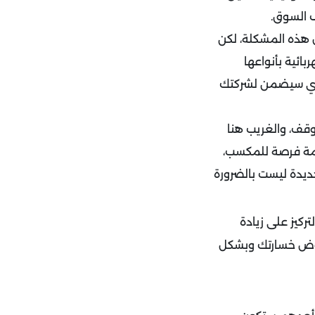
ف السوق.
اء، حتى تم حل هذه المشكلة، لكن
بائية بأنواعها
لذي سيضمن لشركتك
إنقاذ عملى من التوقف، والغريب هنا
أزمة فرصة للمكسب،
جديدة ليست بالضرورة
ركيز على زيادة
وض خسارتك وبشكل