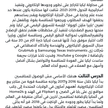
في محاولة ايكيا للتركيز على تطوير وجودها الإلكتروني وتنفيذ
استراتيجية التحول 2019-2021، شافت انها محتاجة يكون عندها حد
عنده علم وخبرة في مجال التجارة الإلكترونية ويقدر يساعدهم
يحققوا الهدف المطلوب ويرجعوا للمنافسة بقوة، وبالفعل تم
تعيين "باربرا مارتن كوبولا" كرئيسة للتسويق الرقمي في ايكيا، وتم
منحها جميع الصلاحيات لتنفيذ أى مخططات هتقدر تحقق الإصلاح
والتغييرالمطلوب لمواكبة التطور الرقمي ومنافسة امازون. وباربرا
كانت اختيار موفق جداً، لأنها قدمت لايكيا خبرة اكتر من 20 سنة فى
مجال التسويق الاليكترونى والهندسة والذكاء الاصطناعي في
شركات زى Texas Instruments وSamsung و GrubHub
بالإضافة لـ Google و YouTube، وقدرت تاخذ قرارات سريعة
ساعدت ايكيا على العودة للمنافسة والتواصل بشكل أفضل
وأسهل مع العملاء في جميع أنحاء العالم.
الدرس التالت
: هدفك الأساسي مش الوصول للمنافسين
بدأ ايكيا خلال سنة 2016 و2017 يواجه منافسة قوية من متاجر بيع
الاثاث الإليكترونية، أهمهم أمازون في الولايات المتحدة إلى جانب
مواقع زي على بابا في الصين، و Flipkart في الهند و Home24
في ألمانيا بالإضافة لمنافسين آخرين في أماكن متفرقة في العالم،
ولما بدأ ايكيا يطور وجوده على الإنترنت في 2018، قرر أنه يخلى
المنافسين مصدر للإلهام والابتكار بدل ما يكونوا مصدر للخوف، فكر