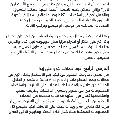
لبعيد وسأل ايه الجديد اللى ممكن يظهر في عالم بيع الأثاث اون
لاين؟ وإزاي ممكن يقدم للعميل أفضل تجربة ممكنة للتسوق!
وبالفعل نجح فى استخدام التكنولوجيا والواقع المعزز فى تجربة
التسوق بالإضافة للتركيز على خدمة العملاء وتسهيل كافة
الخدمات الممكنه من توصيل او تجميع وتركيب الأثاث.
وهنا ايكيا مكنش بيقلل من حجم وقوة المنافسين، لكن كان بيحاول
يركز اكتر على ابتكار أو اختراع مزايا مش موجودة قبل كده، والدرس
هنا أنك تشوف المنافسين وصلوا لحد فين وتحاول تكمل عليه،
مش يكون هدفك انك تحاول توصل فقط لنفس الاشياء اللى تم
تحقيقها بالفعل.
الدرس الرابع
: اعرف عملائك بتدور على إيه!
من ضمن محاولات التطوير فى ايكيا، يتم الاستثمار بشكل كبير فى
مجالات جمع المعلومات والـ Data Analysis، باستخدام الطرق
الحديثة من خلال مراقبة سلوك العملاء على الانترنت، واستخدام
المعلومات دى فى تطوير وتحسين المنتجات وطريقة عرضها،
واستخدمها كمان فى استهداف فئات محددة من العملاء
المحتملين بناء على تفضيلاتهم واختياراتهم على الانترنت. يعنى لو
قررت انك تشترى سرير وبدأت تبحث على الانترنت، ايكيا هتجمع كل
المعلومات الممكنة عنك خلال فترة البحث، وهترجع تلاقى السرير