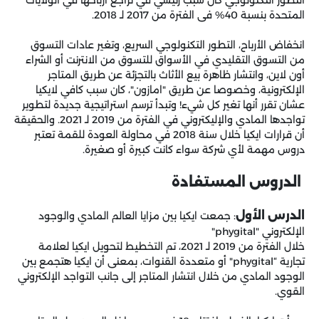
المتحدة بنسبة 40% فى الفترة من 2017 لـ 2018.
انخفاض الأرباح، التطور التكنولوجي السريع، وتغير عادات التسوق
من التسوق التقليدي في الأسواق للتسوق من الانترنت أو الشراء
أون لاين، وانتشار ظاهرة بيع الأثاث بالتجزئة عن طريق المتاجر
الإلكترونية، وخصوصا عن طريق "امازون"، كان سبب كافي لايكيا
عشان تقرر أنها تغير كل شيء! وتبدأ ترسم استراتيجية جديدة لتطوير
تواجدها المادي والإليكتروني في الفترة من 2019 لـ 2021. والحقيقة
أن قرارات ايكيا خلال سنة 2018 في محاولة العودة للقمة تعتبر
دروس مهمة لأي شركة سواء كانت كبيرة أو صغيرة.
الدروس المستفادة
الدرس الأول
: جمعت ايكيا بين مزايا العالم المادي والوجود
الإلكتروني "phygital"
خلال الفترة من 2019 لـ 2021، تم التخطيط لتحويل ايكيا لعلامة
تجارية “phygital" أو متعددة القنوات، بمعنى أن ايكيا هتجمع بين
الوجود المادي من خلال انتشار المتاجر إلى جانب التواجد الإلكتروني
القوي.