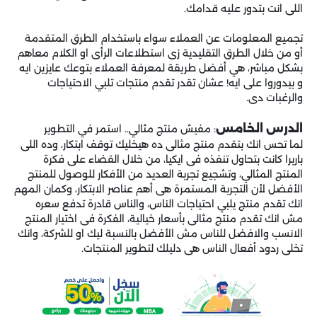
اللى انت بتدور عليه قدامك.
تجميع المعلومات عن العملاء سواء باستخدام الطرق المتقدمة
أو من خلال الطرق التقليدية زى استطلاعات الرأى او الكلام معاهم
بشكل مباشر، هي أفضل طريقة لمعرفة العملاء بتوعك عايزين ايه
و بيدوروا على ايه! عشان تقدر تقدم منتجات تلبي الاحتياجات
والرغبات دى.
الدرس الخامس
: مفيش منتج مثالي.. استمر في التطوير
لما تحس انك بتقدم منتج مثالى ده هيخليك توقف ابتكار، وده اللى
باربرا كانت بتحاول تنفذه فى ايكيا، من خلال القضاء على فكرة
المنتج المثالي، وتشجيع تجربة العديد من الأفكار للوصول للمنتج
الأفضل لأن التجربة المستمرة هى أهم عناصر الابتكار، وكمان المهم
انك تقدم منتج يلبي احتياجات الناس، والناس قادرة تدفع سعره
مش انك تقدم منتج مثالى بأسعار خيالية، الفكرة فى اختيار المنتج
الانسب والافضل للناس مش الأفضل بالنسبة ليك او للشركة، وانك
تخلى ردود أفعال الناس هى دليلك لتطوير المنتجات.