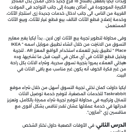
وبدأت ايكيا بالفعل بافتتاح 18 فرع جديد داخل المدن بدل المتاجر
الكبيرة الموجودة في أماكن بعيدة إلى جانب التواجد فى المولات
القريبة من الناس، الى جانب ادخال خدمات جديدة زى استئجار الأثاث،
وخدمة إصلاح قطع الأثاث التالف، بيع قطع غيار للأثاث، وبيع الأثاث
المستعمل.
وفى محاولة لتطوير تجربة بيع الأثاث اون لاين ، بدأ ايكيا يغير معايير
التسوق من الانترنت من خلال انشاء تطبيق موبايل اسمه " IKEA
Place " تطبيق يتيح للعملاء استخدام الواقع المعزز AR ، لتجربة
وتخيل قطع الأثاث في أي مكان في البيت قبل ما تشتريها، وده
هيخلي العملاء يمروا بتجربة تسوق سحرية، وشراء الاثاث بكل راحة
من غير فكرة الخوف أنه يكون غير مناسب مع باقى الاثاث في
البيت.
ايكيا حاولت كمان تخلي تجربة التسوق أسهل من خلال شراء موقع
Taskrabbit للخدمات المصغرة، لتوفير خدمة توصيل الاثاث
للمنزل وتركيبه في محاولة لتوفير تجربة شراء مميزة بالكامل، وتعزيز
قدراتها في خدمة عملائها عشان تقدر تنافس بشكل أقوى مع
منافسين زي "أمازون".
الدرس الثاني
: في الأوقات الصعبة حاول تختار الشخص
المناسب