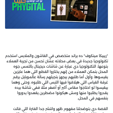
"ريبيكا مينكوف" ده براند متخصص في الفاشون والملابس استخدم
تكنولوجيا جديدة في بعض محلاته عشان تحسن من تجربة العملاء
بتوعها، التكنولوجيا دي عبارة عن شاشات ديجيتال باللمس جوه
المحل بتمكن العملاء من إنهم يختاروا القطع اللي هما عايزين
يقيسوها، وأول أما طلبهم بيجهز بتجيلهم رسالة عالموبايل برقم
غرفة القياس اللي هيلاقوا فيها اللبس اللي طلبوه، وحتى وهما
بيقيسوا لو احتاجوا مقاس أكبر أو أصغر مثلا ففي شاشة برده
يقدروا يطلبوا منها ومش هيكونوا مضطرين يقعدوا يدوروا
بنفسهم في المحل.
القصة دي بتوضحلنا مفهوم ظهر وانتشر جدا الفترة اللي فاتت