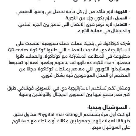
-
لازم تتأكد من إن كل حاجة تحصل في وقتها الحقيقي.
الفورية:
-
لازم يكون جزء من التجربة.
العميل :
-
لازم توفر طرق الاتصال اللي تدمج بين الجزء المادي
التفاعل:
والديجيتال في عملية الشراء.
شركة كوكاكولا في بلجيكا عملت حملة تسويقية اعتمدت على
الاستراتيجية دي، فقدمت للعملاء اللي طلبوا كوكاكولا QR codes
مطبوعة في المطاعم المشتركة مع كوكاكولا، والعملاء كانوا
بيعملوا scan للكود ده بالهواتف بتاعتهم ويلعبوا لعبة لو كسبوها
هيستبدلوا الكوبون اللي معاهم بمنتجات كوكاكولا مجانا من
المطعم أو المحل الموجودين فيه بشكل فوري.
وعشان تقدر تستخدم الاستراتيجية دي في التسويق، فهتلاقي طرق
كتير تقدر تجمع فيها بين التسويق الديجتال والأوفلاين ومنها:
السوشيال ميديا:
•
لو كنت أول مرة بتستخدم الPhygital marketing فحاول تخلق
طريقة للعملاء إنهم يجمعوا بين مكانك أو منتجك مع حساباتهم
على السوشيال ميديا.