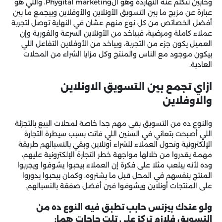
وحابين نتكلم عنه النهاردة وهو الPhygital marketing، واللي هو
عبارة عن مزيج ما بين التسويق الأونلاين والأوفلاين وبيجمع ما بين
أفضل الخصائص من كل نوع منهم عشان في النهاية توصل لتجربة
عملاء كاملة ومرضية، فبياخد من الأونلاين السرعة والفورية وإن
العميل يكون جزء من التجربة، وبياخد من الأوفلاين التفاعل اللي
بيكون موجود مع الناس والمنتج وكل مزايا الشراء من المحلات
العادية.
ازاي تجمع بين التسويق الاونلاين
والاوفلاين
والنوع ده من التسويق بقي مهم جدا خاصة لمحلات البيع بالتجزئة
اللي أصبحت بتعاني في السنين اللي فاتت بسبب سيطرة التجارة
الإلكترونية وتحول العملاء للشراء أونلاين وبقي بالنسبالهم طريقة
مهمة يقدروا من خلالها مواجهة خطر التجارة الإلكترونية عليهم،
وده لأنه بيلعب مثلا على فكرة إن العملاء بيحبوا يشوفوا ويجربوا
المنتج بنفسهم في المحل قبل ما يشتروه، وكمان بيحبوا يدوروا
على المنتجات أونلاين ويشوفوا فين أفضل صفقة بالنسبالهم.
ولو عندك بيزنس حابب تطبق فيه النوع ده من
التسويق فلازم تركز على تلت حاجات هما: