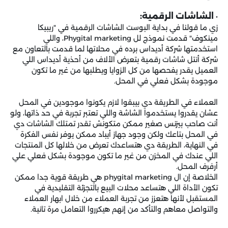
الشاشات الرقمية:
•
زي ما قولنا في بداية البوست الشاشات الرقمية في "ريبيكا
مينكوف" قدمت نموذج لل Phygital marketing، واللي
استخدمتها شركة أديداس برده في محلاتها لما قدمت بالتعاون مع
شركة أنتل شاشات رقمية بتعرض الألاف من أحذية أديداس اللي
العميل يقدر يفحصها من كل الزوايا ويطلبها من غير ما تكون
موجودة بشكل فعلي في المحل.
العملاء في الطريقة دي بيبقوا لازم يكونوا موجودين في المحل
عشان يقدروا يستخدموا الشاشة واللي تعتبر تجربة في حد ذاتها، ولو
أنت صاحب بيزنس صغير ممكن متكونش تقدر تمتلك الشاشات دي
في المحل بتاعك ولكن وجود جهاز أيباد ممكن يوفر نفس الفكرة
في النهاية، الطريقة دي هتساعدك تعرض من خلالها كل المنتجات
اللي عندك في المخزن من غير ما تكون موجودة بشكل فعلي علي
أرفرف المحل.
الخلاصة إن ال phygital marketing هي طريقة قوية جدا ممكن
تكون الأداة اللي هتساعد محلات البيع بالتجزئة التقليدية في
المستقبل لأنها هتعزز من تجربة العملاء من خلال ابهار العملاء
والتواصل معاهم والتأكد من إنهم هيكرروا التعامل مرة تانية.