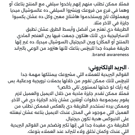
فمثلا ممكن تطلب منهم إنهم ياخدوا سيلفي مع المنتج بتاعك أو
وهما في فرع من فروعك وينشروا السيلفي ده عالسوشيال ميديا
ويعملولك تاج ويستخدموا هاشتاج معين وكل ده عشان يكسبوا
جايزة في الآخر مثلا.
الطريقة دي تعتبر من أفضل وأبسط الطرق عشان تطبق
الاستراتيجية دي، لأنك هتكون جمعت فيها بين العنصر المادي
(المنتج أو المكان) وبين الديجتيال (السوشيال ميديا)، ده غير إنها
طريقة مفيدة جدا للبيزنس بتاعك لأنها هتزود من الوعي بالبراند
brand awareness.
البريد الإلكتروني:
•
القوائم البريدية للعملاء اللي مشروعك بيمتلكها مهمة جدا
للبيزنس لأنك ممكن تقوم من خلالها بحملات ترويجية ودعائية، بس
إيه رأيك لو خدتها لمستوى تاني خالص؟
فمثلا ممكن تقدم جايزة مادية من خلال الايميل والعميل لازم
يقوم بمجموعة خطوات أونلاين عشان ياخد الجايزة دي في الآخر،
وممكن برده تستخدم الطريقة دي بالعكس فممكن تطلب من
العميل اللي موجود في المحل عندك الايميل بتاعه عشان تبعتله
على الانبوكس هدية تكون ديجتيال.
الطريقة دي مفيدة جدا في إنها تكبر وتضخم من القوائم البريدية
اللي عندك وكمان تخلق ولاء للبراند عند العملاء بتوعك.