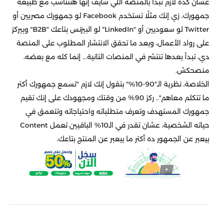
عشان كده لازم تبدأ بالمنصة اللي شايف إنها هتتناسب مع طبيعة
جمهورك، زي إنك مثلًا تستخدم Facebook لو جمهورك مصريين أو
Twitter لو سعوديين أو "LinkedIn" لو البيزنس بتاعك "B2B" وبيركز
على رواد الأعمال، وبعد ما تحقق الانتشار المطلوب على المنصة
دي، تبدأ بعدها تنتشر في المنصات التانية... إنما كله مع بعضه،
منصحكش.
الخلاصة، نظرية الـ"90-10%" بتقول إنك لازم "تسمع جمهورك أكتر
ما تتكلم معاهم".. ركز 90% من وقتك ومجهودك على إنك تقيم
جمهورك المستهدف وتعرف متطلباته واحتياجاته وتتعمق في
حياته الشخصية، عشان تقدر في الـ10% الباقيين تعمل Content
بيعبر عن الجمهور ده أكتر ما بيعبر عن المنتج بتاعك.