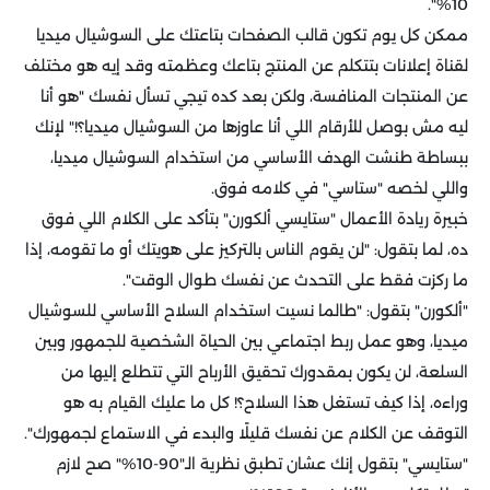
10%".
ممكن كل يوم تكون قالب الصفحات بتاعتك على السوشيال ميديا
لقناة إعلانات بتتكلم عن المنتج بتاعك وعظمته وقد إيه هو مختلف
عن المنتجات المنافسة، ولكن بعد كده تيجي تسأل نفسك "هو أنا
ليه مش بوصل للأرقام اللي أنا عاوزها من السوشيال ميديا؟!" لإنك
ببساطة طنشت الهدف الأساسي من استخدام السوشيال ميديا،
واللي لخصه "ستاسي" في كلامه فوق.
خبيرة ريادة الأعمال "ستايسي ألكورن" بتأكد على الكلام اللي فوق
ده، لما بتقول: "لن يقوم الناس بالتركيز على هويتك أو ما تقومه، إذا
ما ركزت فقط على التحدث عن نفسك طوال الوقت".
"ألكورن" بتقول: "طالما نسيت استخدام السلاح الأساسي للسوشيال
ميديا، وهو عمل ربط اجتماعي بين الحياة الشخصية للجمهور وبين
السلعة، لن يكون بمقدورك تحقيق الأرباح التي تتطلع إليها من
وراءه، إذا كيف تستغل هذا السلاح؟! كل ما عليك القيام به هو
التوقف عن الكلام عن نفسك قليلًا والبدء في الاستماع لجمهورك".
"ستايسي" بتقول إنك عشان تطبق نظرية الـ"90-10%" صح لازم