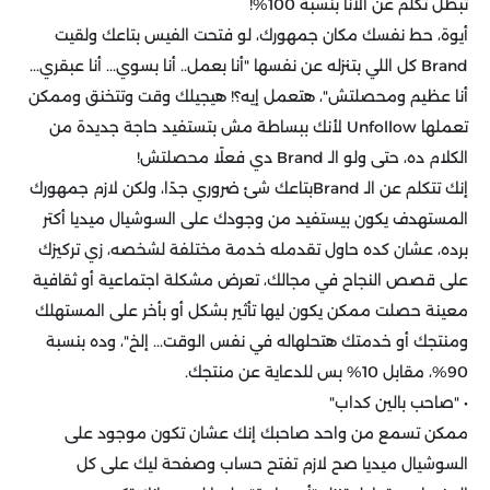
تبطل تكلم عن الأنا بنسبة 100%!
أيوة، حط نفسك مكان جمهورك، لو فتحت الفيس بتاعك ولقيت
Brand كل اللي بتنزله عن نفسها "أنا بعمل.. أنا بسوي... أنا عبقري...
أنا عظيم ومحصلتش"، هتعمل إيه؟! هيجيلك وقت وتتخنق وممكن
تعملها Unfollow لأنك ببساطة مش بتستفيد حاجة جديدة من
الكلام ده، حتى ولو الـ Brand دي فعلًا محصلتش!
إنك تتكلم عن الـ Brandبتاعك شئ ضروري جدًا، ولكن لازم جمهورك
المستهدف يكون بيستفيد من وجودك على السوشيال ميديا أكتر
برده، عشان كده حاول تقدمله خدمة مختلفة لشخصه، زي تركيزك
على قصص النجاح في مجالك، تعرض مشكلة اجتماعية أو ثقافية
معينة حصلت ممكن يكون ليها تأثير بشكل أو بأخر على المستهلك
ومنتجك أو خدمتك هتحلهاله في نفس الوقت... إلخ"، وده بنسبة
90%، مقابل 10% بس للدعاية عن منتجك.
• "صاحب بالين كداب"
ممكن تسمع من واحد صاحبك إنك عشان تكون موجود على
السوشيال ميديا صح لازم تفتح حساب وصفحة ليك على كل