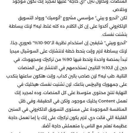
المنصات، وتحاول تنزل "أي حاجة" عليها لمجرد إنك تكون موجود
وخلاص.
لكن "آندرو و بيتي" مؤسسي مشروع "أتوميك" ورواد التسويق
الإلكتروني أكدوا على إن كل الكلام ده كله غلط، ليه؟! لإنك ببساطة
بتشتت نفسك.
"آندرو وبيتي" شايفين إن استخدام نظرية الـ"90-10%" ضروري جدًا،
لإنك ببساطة لازم وإنت بتحط خطة لانتشارك على السوشيال ميديا
تبدأ بمنصة واحدة وتحط فيها 90% من تركيزك ومجهودك، في
حين إن الـ10% التانيين تستخدمهم في الانتشار على المنصات
التانية، طب ليه؟! لإن صاحب بالين كداب، وإنت هتكون ساعتها بتكدب
على جمهورك والبيزنس بتاعك، لإن تشتيت نفسك هيخليك في
النهاية تنتج محتوى متوسط على كل المنصات، وده لمجرد إنك
تعمل Content يخليك موجود، ولكن في الحقيقة، وفي ظل
المنافسة الموجودة على مستوى التسويق الالكتروني في السنين
القليلة اللي فاتت دي، لازم يكون تركيزك على إنك يا إما تعمل حاجة
عظيمة تعلم مع الناس يا متعملش حاجة أصًلا.