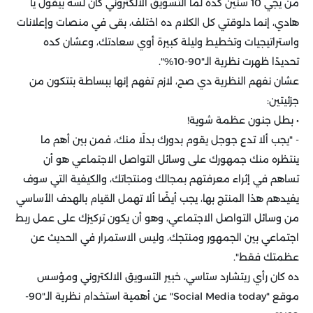
من يجي 10 سنين كده لما التسويق الالكتروني كان لسه بيقول يا
هادي، إنما دلوقتي كل الكلام ده اختلف، بقى في منصات وإعلانات
واستراتيجيات وتخطيط وليلة كبيرة أوي سعادتك، وعشان كده
تحديدًا ظهرت نظرية الـ"90-10%".
عشان نفهم النظرية دي صح، لازم تفهم إنها ببساطة بتتكون من
جزئيتين:
• بطل جنون عظمة شوية!
- "يجب ألا تدع جوجل يقوم بدورك بدلًا منك، فمن بين أهم ما
ينتظره منك جمهورك على وسائل التواصل الاجتماعي هو أن
تساهم في إثراء معرفتهم بمجالك ومنتجاتك، والكيفية التي سوف
يفيدهم هذا المنتج بها، يجب أيضًا ألا تهمل القيام بالهدف الأساسي
من وسائل التواصل الاجتماعي، وهو أن يكون تركيزك على عمل ربط
اجتماعي بين الجمهور ومنتجك، وليس الاستمرار في الحديث عن
عظمتك فقط".
ده كان رأي ريتشارد ستاسي، خبير التسويق الالكتروني ومؤسس
موقع "Social Media today" عن أهمية استخدام نظرية الـ"90-