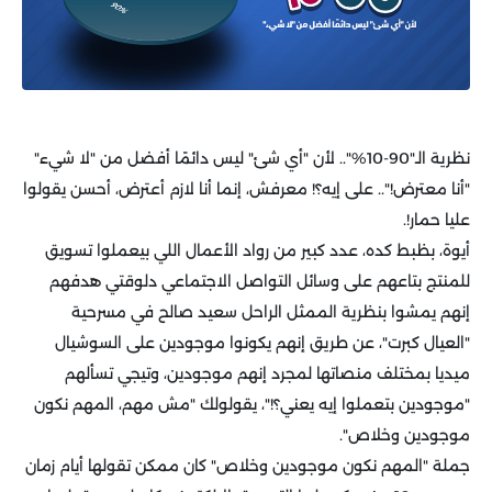
نظرية الـ"90-10%".. لأن "أي شئ" ليس دائمًا أفضل من "لا شيء"
"أنا معترض!".. على إيه؟! معرفش، إنما أنا لازم أعترض، أحسن يقولوا
عليا حمار!.
أيوة، بظبط كده، عدد كبير من رواد الأعمال اللي بيعملوا تسويق
للمنتج بتاعهم على وسائل التواصل الاجتماعي دلوقتي هدفهم
إنهم يمشوا بنظرية الممثل الراحل سعيد صالح في مسرحية
"العيال كبرت"، عن طريق إنهم يكونوا موجودين على السوشيال
ميديا بمختلف منصاتها لمجرد إنهم موجودين، وتيجي تسألهم
"موجودين بتعملوا إيه يعني؟!"، يقولولك "مش مهم، المهم نكون
موجودين وخلاص".
جملة "المهم نكون موجودين وخلاص" كان ممكن تقولها أيام زمان