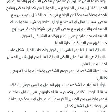
-
وأنا دايمًا أقول عليهم إن علاقتهم ببعض التسويق والميعات زى
الجواز الفاشل بمعنى المتوقع من الجواز اتنين يكملوا بعض ونتايج
ناجحة وحياة سعيدة لكن الواقع فى حالات الفشل إنهم بس مع
بعض بسبب العيال أو المجتمع أو أى حاجة ومش بيتفقوا كذلك
المبيعات والتسويق مع بعض لأنهم فى شركة واحدة بس بتوع
المبيعات بجد عليهم عبىء كبير ورخامة البشر فى السوق
.
5 - الفرق بين الادارة والادارة العليا
-
الادارة العليا بالبلدى الناس اللى فوق وأصحاب القرار بشكل عام
.
-
الادارة هى التنفيذ على الأرض للادارة العليا من أول رئيس العمال
لحد المدير العام
.
6 - الحياة الشخصية : دى جوهر الشخص وقناعاته وانتمائه وهى
كالتالى
:
-
أولًا التعاملات الشخصية بالسوق اتعامل و البس جونتى شفاف
منعًا للتلوث الأخلاقى وكمان منعًا لعداوتهم يعنى شغل دماغك
قوى واحترس من الجنس الآخر سواء كنت رجل أو سيدة دى حلقة
فى ودنك قبل الشغل كمان
.