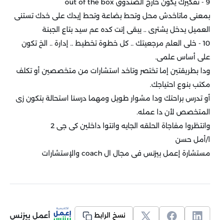
9 - تفكيرك يكون خارج الصندوق
out of the box
بمعنى ماتاخدش محل وتحط بضاعة وتحط إيدك على خدك تستنى
العميل يدخل يشترى .. يبقى إنت كده عم سيد بتاع الجبنة
10 - خلى العلم مرجعيتك .. كل خطوة تخطيط .. إدارة .. الخ تكون
على أساس علمى
.
ودا بطريقتين إما تختصر وتاخد استشارات من متخصصين أو تكلف
مكتب بنوع احتياجك
.
أو تدرس براحتك ودا مشوار طويل ومهما درسنا استحالة بتكون زى
المتخصص لأن دا عمله
.
وانتظروا مفاجاة الحلقه الجايه وانتوا داخلين كى جى 2
ا/أمل حسن
مستشارة إعمل بيزنس فى مجال ال
coach
والإستشارات
أعمل بيزنس
نسخ الرابط