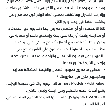
-
ثانيًا البيت : إختصر وارفع راية السلام وإلا اتحمل هجمات وصواريخ
ومدرعات وبرده هاتسلم فهات من الآخر بس بذكاء واشترى دماغك
وإلا إنت الخسران وهاتتشتت بمعنى اتجاه الرياح فين معاهم ولكن
بداخلك الدفة فى إيدك وريح الكل
.
ثالثًا الأصدقاء : أو أى متنفس ضرورى جدًا مثلاً يوم مع الأصدقاء
أو ممارسة رياضة أو رحلة على يخت وإستمتع بالبحر أو سفرية فى
مكان ترتاحله أو تلعب مع أطفال أو تروح ملاهى حتى لو هاتركب
قطر اسكندرية القاهرة لوحدك وتتفرج على الناس وترجع تانى
-
المهم يكون فيه نوع المتنفس والراحة والمتعة .. اتجنن لحظة
وإطمن النتيجة هاتنور بعدها
.
7 - معانى هامة زى نموذج الأعمال والقيمة المضافة هم إيه
وهاتجيبهم منين فى مشروعك ؟
Business Models - Add value
دا الهوم ورك فى مدرسة البيزنس
بتتبع أحدث النظم بالتعليم وهى البحث وليس التلقين
.
8 -
BRAND
هاقولها كل حلقة لأنها العمود الفقرى المعدوم فى
أعمالنا العربية
.