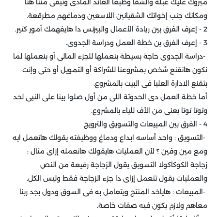
مبروك عليك عبلة والشقا وطبعًا العائد المادى وتبقى مننا هنا
ومكانك جنب إخواتك الشقيانين اللاسعين ودماغهم مطرقعة
.
2 - إعرف الفرق بين ريادة الأعمال والبيزنس دا هايفهمك أمور كتير
.
3 - إعرف الفرق ين خطة العمل ودراسة الجدوى
.
-
دراسة الجدوى حاجة بسيطة بنعملها للجزء المالى أو بنعملها لما
نكون هانقنع شخص بمشروعنا للشراكة أو التمويل أو حتى وإنت
بتقنع الادارة العليا فى البيت بالمشروع
.
أما خطة العمل دى الحدوتة اللى من أول صلوا بينا على النبى لحد
وتوتا توتا يعنى من الأف للياء بالمشروع
.
4 - الفرق بين المبيعات والتسويق والترويج
-
التسويق : واحد أساسه ابداع ودماغ ووظيفته يقولك هاتعمل ايه
ومع مين وفين ؟ لأن العمليات هايقولك هاتعمله إزاى مثال :
زجاجة الكوكاكولا التسويق يقول الزجاجة رفيعة من النص
والعمليات يقول تتعمل إزاى دا جزء الزجاجة فقط وليس الكل
.
-
المبيعات : هاياخد المنتج ويتعامل به فى السوق ودول بجد ربنا
معاهم ولازم يكون فيه صفات خاصة
.