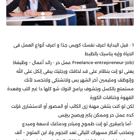
1 - قبل البداية اعرف نفسك كويس جدًا و اعرف أنواع العمل فى
الحياة وإيه يناسبك بالظبط
(
Freelance-entrepreneur-job
عمل حر - رائد أعمال – وظيفة)
يعنى لو إنت بنظام على قد لحافك ورجليك يبقى إتكل على الله
وإتوظف ومليمين آخر الشهر بس ولاتشتكى ولاتحسد لأنك
مستمتع بالكسل وبتشوف برامج التوك شو كلها دا غير اللب وقعدة
القهوة وخناقات الكورة
لكن لو كنت بتتقن مهنة زى الكاتب أو المصور أو الاستشارى فإنت
كده عمل حر وممكن يكبر ويصبح بيزنس
.
-
أما ياعبقرى لو إنت طموح ومبادر ودماغك لاسعة ومبدع
وصاحب أفكار مسهراك الليالى تعد النجوم ولا ابن الملوح – ألف