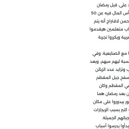
 على، قبل رمضان
2016 بعشر أيام كان في اجتماع بين الشركاء للبحث عن فكرة خارج الصندوق لمشروع صغير لا يزيد رأس المال فيه عن 50
ن لاقتراح أنه يتم
شباب متعلمين هيقدموا
ية ويكرروا تجربة
ا مع الصنايعية، وفي
سبة ليهم مبهم، وبعد
تزايد عدد الزبائن
ى سفح جبل المقطم
في المقطم وكان
من بعد رمضان هما
ور بيدوروا على مكان
تير بسبب الإيجارات
باتهم الجميلة.
دأوا يدرسوا أسباب