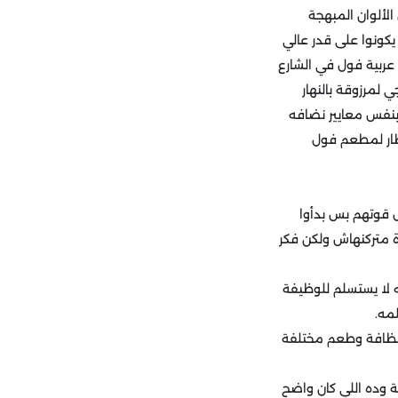
لألوان المبهجة
يكونوا على قدر عالي
 عربية فول في الشارع
مرزوقة بالنهار
وبنفس معايير نضافه
طار لمطعم فول
م بدأوا مش بكامل قوتهم بس بدأوا
رة متركنهاش ولكن فكر
 للمشروع فبعد رحلة 4 شهور قرر صالح أنه لا يستسلم للوظيفة
مه.
ونظافة وطعم مختلفة
ية وده اللي كان واضح