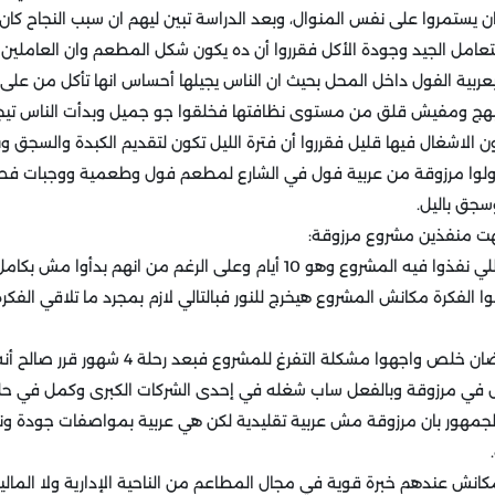
ستمروا على نفس المنوال، وبعد الدراسة تبين ليهم ان سبب النجاح كان ا
لتعامل الجيد وجودة الأكل فقرروا أن ده يكون شكل المطعم وان العاملين 
عربية الفول داخل المحل بحيث ان الناس يجيلها أحساس انها تأكل من على
هج ومفيش قلق من مستوى نظافتها فخلقوا جو جميل وبدأت الناس تيجي ل
كون الاشغال فيها قليل فقرروا أن فترة الليل تكون لتقديم الكبدة والسجق 
يحولوا مرزوقة من عربية فول في الشارع لمطعم فول وطعمية ووجبات ف
سجق باليل.
هت منفذين مشروع مرزوقة:
- الوقت : ضيق الوقت اللي نفذوا فيه المشروع وهو 10 أيام وعلى الرغم من انه
ا الفكرة مكانش المشروع هيخرج للنور فبالتالي لازم بمجرد ما تلاقي الفك
- الاستسلام: بعد ما رمضان خلص واجهوا مشكلة التفرغ
مل في مرزوقة وبالفعل ساب شغله في إحدى الشركات الكبرى وكمل في حل
ا الجمهور بان مرزوقة مش عربية تقليدية لكن هي عربية بمواصفات جودة 
 مكانش عندهم خبرة قوية في مجال المطاعم من الناحية الإدارية ولا المال