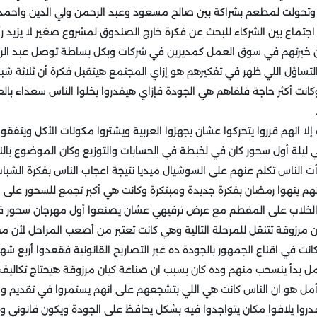
وتحولت لمطعم بشراكة بين صالح مسعود وعبد الرحمن ولي الدين واحمد
 خبرتهم في سوق العمل كمديرين في شركات وبكل بساطة توصل عبد الرحم
التساؤل اللي ظهر في تفكيرهم هو إزاي المجتمع هيتقبل فكرة أن ثلاثة 
نت أكثر حاجة قلقاهم هي الجودة فإزاي هيقدروا يخلوا الناس سعداء بالعرب
لا انهم قرروا يتحركوا عشان يجهزوا العربية ويشتروا مكونات الأكل ويتفقو
ليلة أول سحور كان في لخبطة في الحسابات والتوزيع وكان الموضوع بالن
الناس تكلم عنهم على السوشيال ميديا نتيجة اعجاب الناس بفكرة الشباب و
انهم ينهوا رمضان بفكرة جديدة ومبتكرة وكانت هي أكبر تجمع للسحور عل
 الخلاب على المقطم مع عرض ترفيهي عشان يصنعوا أول مهرجان سحور 
 مرزوقة تتنقل للمرحلة التالية وهي كانت تعتبر من أصعب المراحل لأن 
نت في اقناع الجمهور بالجودة ده غير التصاريح القانونية فقعدوا أربع شه
أمل بدأ ينسحب منهم وده كان بسبب ان صناعة كيان مرزوقة هيحتاج تكاليف ك
م أمل هو ان الناس كانت هي اللي بتشجعهم على انهم يستمروا في تقديم وج
روا يلاقوا مكان يتواجدوا فيه بشكل يحافظ على الجودة ويكون قانوني وب