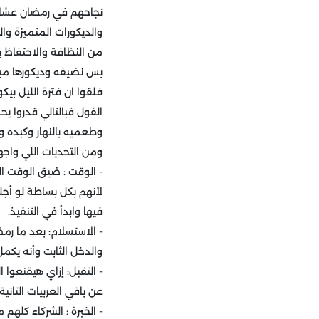
نجاحهم في رمضان عشان ي
والديكورات المتميزة وا
من النظافة والاحتفاظ ب
بس نضيفه وديكورها مب
فلقوا ان فترة الليل بي
الفول فبالتالي قدروا 
وطعميه بالنهار وكبده و
ومن التحديات اللي واج
لأنهم بكل بساطة لو أجلو
فيها وابدأ في التنفيذ.
والدخل الثابت وأنه يك
- التقبل: إزاي هيقنعو
عن باقي العربيات التانية.
- الخبرة : الشركاء كلهم