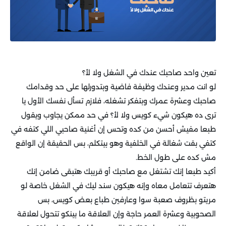
تعين واحد صاحبك عندك في الشغل ولا لأ؟
لو انت مدير وعندك وظيفة فاضية وبتدورلها على حد وقدامك
صاحبك وعشرة عمرك وبتفكر تشغله، فلازم تسأل نفسك الأول يا
ترى ده هيكون شيء كويس ولا لأ؟ في حد ممكن يجاوب ويقول
طبعا مفيش أحسن من كده وتحس إن أغنية صاحبي اللي كتفه في
كتفي بقت شغالة في الخلفية وهو بيتكلم، بس الحقيقة إن الواقع
مش كده على طول الخط.
أكيد طبعا إنك تشتغل مع صاحبك أو قريبك هتبقى ضامن إنك
هتعرف تتعامل معاه وإنه هيكون سند ليك في الشغل خاصة لو
مريتو بظروف صعبة سوا وعارفين طباع بعض كويس، بس
الصحوبية وعشرة العمر حاجة وإن العلاقة ما بينكو تتحول لعلاقة