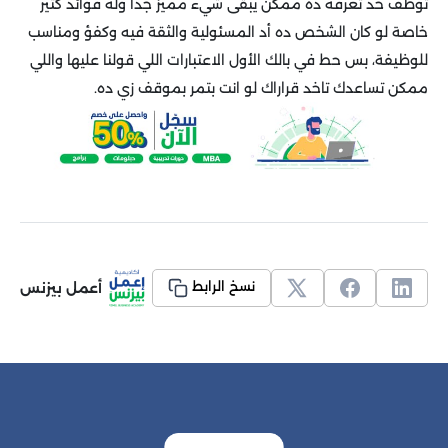
توظف حد تعرفه ده ممكن يبقى شيء مميز جدا وله فوائد كتير
خاصة لو كان الشخص ده أد المسئولية والثقة فيه وكفؤ ومناسب
للوظيفة، بس حط في بالك الأول الاعتبارات اللي قولنا عليها واللي
ممكن تساعدك تاخد قراراك لو انت بتمر بموقف زي ده.
أعمل بيزنس
نسخ الرابط