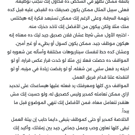
بالثقة ممكن تظهر في الشخص ده فحاول إنك تتجنب توظيفه،
فعلى سبيل المثال ممكن يكون صديقك ده اتقبض عليه قبل كده
بتهمة السرقة، وعلى الرغم إنك ممكن تستبعد فكرة إنه هيختلس
منك مثلا ولكن بيكون من الأفضل إنك تاخد حذرك منه.
• اختبره الأول: مش شرط عشان فلان صديق جيد ليك ده معناه إنه
هيكون موظف جيد، ممكن يكون كسول أو بطيء أو غير أمين،
وعشان كده حط لنفسك سيناريوهات مختلفة وأسأله عن شعوره لو
المواقف ده حصلت فعلا زي مثلا لو خدت قرار عكس قراره، أو لو
اديته رد فعل سلبي عن شغله، أو لو رفضت زيادة في مرتبه، أو لو
انتقدته علنا قدام فريق العمل.
المواقف دي كلها ومعرفتك رد فعله عليها هيساعدك على تحديد
ازاي ممكن تعامله كمدير وليس كصديق له، ولو حسيت إنك مش
هتقدر تتعامل معاه، فمن الأفضل إنك تنهي الموضوع قبل ما
يبدأ.
الخلاصة كمدير أو حتى كموظف بتبقى دايما حابب إن بيئة العمل
تبقى كلها تعاون وحب وعمل جماعي جيد بين زملائك، وأكيد إنك