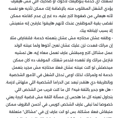
لشغلك أي خدمة بتوظيفك لأخوك أو صاحبك اللي مش هيعرف
يؤدي الشغل المطلوب منه، بالإضافة إنك ممكن تأذيه هو نفسه
لأنه هيعاني من ضغوط كتير عليه، ده غير إن عدم كفاءته ممكن
تغضب بقية الموظفين عندك لأنهم هايبقوا عارفين إنه متعينش
إلا بسبب ارتباطه بيك.
• وظفه عشان محتاجه مش عشان بتعمله خدمة: فلنفترض مثلا
إن مراتك قعدت تزن عليك عشان تعين أخوها ولما عينته الولد
عمل مشاكل كتير ومبقتش عارف تعمل معاه إيه، هل تمشيه
فتزعل مراتك ولا تقعده فتدمر شغلك، الموقف ده كان ممكن
ميحصلش لو كنت عينته عشان فعلا محتاجه مش مجرد بتعمل
خدمة له ولمراتك، لذلك اوعى تدخل الشغل في الأمور الشخصية
وبالطريقة دي هتقدر تبعد عن الدراما الشخصية اللي ملهاش لازمة.
• هل هو جدير بالثقة فيه؟: كل ما كنت قريب من الشخص اللي
بتحاول تعينه كل ما هتحس إن مسألة الثقة مش قضية كبيرة يعني
خصوصا لما تبقى عارف الشخص كويس، في أحسن الظروف ممكن
متبقاش فعلا مشكلة، بس لو انت عارف إن في "مشاكل" متعلقة