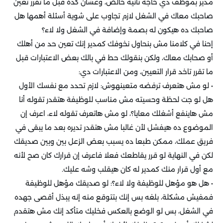
مدير بموظف دي حاجة تانية خالص، وعشان كده قبل ما تقرر تعين
صاحبك معاك في الشغل لازم تجاوب على شوية أسئلة أهمها هل
صاحبك ده هيكون له بصمة وإضافة في الشغل ولا لاء؟
إحنا في كلامنا مش بنحاول نخوفك كمدير إنك تعين حد من أهلك
أو صحابك معاك، ولكن بنقولك حط في بالك بعض الاعتبارات قبل
ما تقرر تاخد قرار التعيين، ومن الاعتبارات دي:
• لو مش هتعرف ترفضه متعينهوش: لازم تحدد مع نفسك الأول
هل لو جت لحظة وحسيته مش مناسب للوظيفة هتقدر تقوله أنا
مش هاينفع أشغلك معايا؟، لو مش هاتعرف تقوله لاء، اعرف إن
الموضوع ده هيفشل لأن غالبا مش هتقدر تديره بعد ما يبقى في
فريق عملك، ممكن طبعا ده يسبب بعض الزعل بين وبين صديقك
لكن في النهاية لو قرر يقاطعك فعلا فاعرف إن قرارك كان صح لأنه
مع أول قرار منك كمدير له كان هيقلب وشه عليك.
• هل هو مؤهل للوظيفة ولا لاء؟: لو صديقك مؤهل للوظيفة
فمفيش مشكلة، بلغه بس إنك بتتوقع منه إنه يبذل أقصى جهده
في الشغل، بس لو الوضع بالعكس فخليك متأكد إنك مش هتقدم