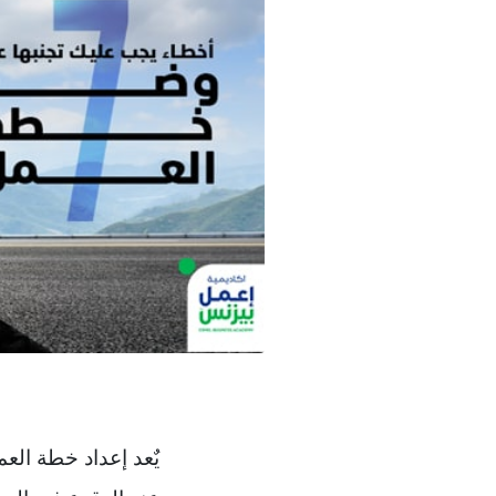
يٌعد إعداد خطة الع