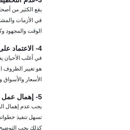
يقع الكثير من أصحا
في الأزمات والمشا
الوقت والمجهود وك
4- الاعتماد على خطة واحدة ثابتة
في أغلب الأحيان ي
هو تغيير الظروف ال
الأسعار والأسواق 
5- إهمال عمل البحوث الكافية
يجب عدم إهمال الب
تسهل تنفيذ خطواته
كذلك يجب التوضيح ج