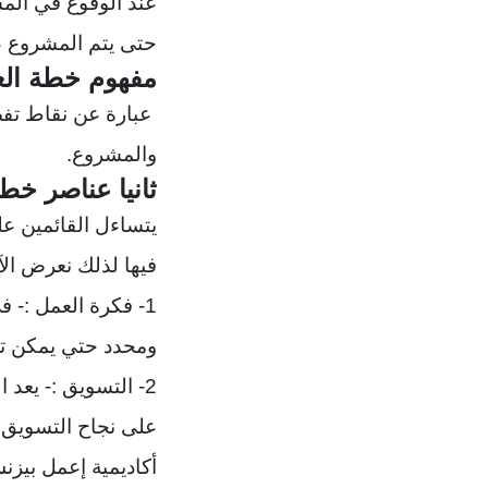
عند الوقوع في الم
حتى يتم المشروع ع
مفهوم خطة الع
عبارة عن نقاط تفص
والمشروع.
ثانيا عناصر خط
يتساءل القائمين ع
فيها لذلك نعرض ال
1- فكرة العمل :-
ومحدد حتي يمكن تو
2- التسويق :- يع
على نجاح التسويق و
أكاديمية إعمل بيز