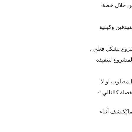
من خلال خطة
تهدفين وكيفية
المشروع لتنفيذه
لة كالتالي :-
ايٌكتشف أثناء