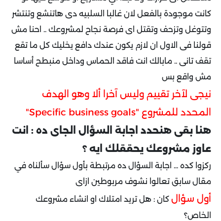
كانت موجودة بالفعل لان غالبا السلبيه دى هاتنشع وتنتشر
وتتوغل وتزحف وتقتل اى فرصة نجاح لمشروعك .. احنا مش
قولنا فى الاول ان لازم يكون عندك دافع يخليك كل ما تقع
تقف تانى .. مابالك انت فاقد الحماس وداخل منبطح أساسا
مش واقع بس
نيجى لآخر تقييم وليس آخرا ألا وهو الهدف
المحدد للمشروع "Specific business goals"
هنا بقى هنحدد اجابة السؤال الجاى ده : انت
عاوز مشروعك يحققلك ايه ؟
ركزوا كده ... اجابة السؤال ده مرتبطة بأول سؤال سألناه في
مقال سابق تعالوا نشوف مربوطين ازاى
أول سؤال
كان : هل تريد امتلاك او انشاء مشروعك
الخاص؟