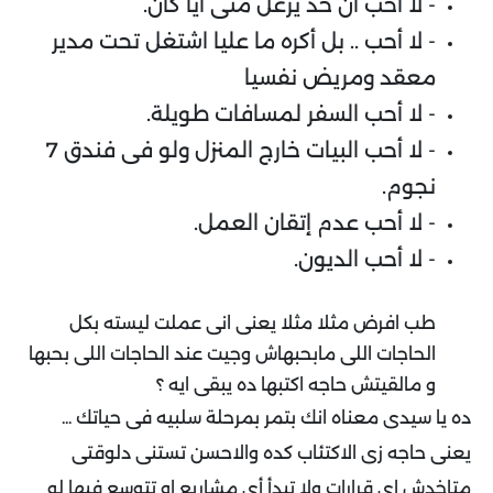
- لا أحب ان حد يزعل منى أيا كان.
- لا أحب .. بل أكره ما عليا اشتغل تحت مدير
معقد ومريض نفسيا
- لا أحب السفر لمسافات طويلة.
- لا أحب البيات خارج المنزل ولو فى فندق 7
نجوم.
- لا أحب عدم إتقان العمل.
- لا أحب الديون.
طب افرض مثلا مثلا يعنى انى عملت ليسته بكل
الحاجات اللى مابحبهاش وجيت عند الحاجات اللى بحبها
و مالقيتش حاجه اكتبها ده يبقى ايه ؟
ده يا سيدى معناه انك بتمر بمرحلة سلبيه فى حياتك ...
يعنى حاجه زى الاكتئاب كده والاحسن تستنى دلوقتى
متاخدش اى قرارات ولا تبدأ أي مشاريع او تتوسع فيها لو