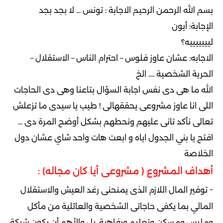
بسم الله الرحمن الرحيم الاجابة : تونس ... لا بجد بجد
الإجابة: أيون
ليييييييه؟
الاجابه: عشان عاوز فلوس – احترام الناس – الاستقلال –
الحرية الشخصية .... الخ
الله ما هى دى نفس اجابة السؤال بتاعنا وهى دى الحاجات
اللى انا عاوز مشروعى يحققهالى ! طيب يا سيدى ما تزعلش
تعالى نأكد تانى عليهم ونحطهم بشكل أوضح المرة دى ...
افتح يا بني الجدول اياه و ابعت هات واحد شاي عشان دول
الخلاصة
أهداف المشروع ( مشروعى أيا كان مجاله) :
-
توفير المال اللازم الذى يمنحنى رغد العيش والاستقلال
المالي بما يكفى حاجاتى الشخصية والعائلية من مأكل
وملبس ومسكن وتعليم ورفاهية. بل والأهم أن يكون شبكة