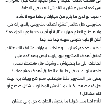
انى هالعب معاك الدنيئة واطلع الاجابة منك قبل السؤال ...
بس كده احسن عشان ماتقدرش تلعب فى الاجابة .
-
طيب لو لدى ما يلزم من مهارات ونقاط قوة لانشاء
مشروعى هل هاقدر أحقق أهداف مشروعى بالمهارات دى
ولا هاحتاج اتعلم مهارات تانية أو أجيب حد يقوم بالجزء ده ؟
أظن الإجابة هتبقى سهلة جدًا جدًا جدًا
-
طيب خد دى كمان ... لو عندك المهارات وشايف انك هتقدر
تحقق أهداف المشروع بيها ياريت تبص بصه كده على
الحاجات اللى ما بتحبهاش ... وشوف هل هتضطر تعمل
حاجه منها وانت فى طريقك لتحقيق أهداف مشروعك ؟
يعنى هل المشروع مثلاً هايتطلب سفر كتير وبيات بره البيت
هل فيه ضغط يخليك ما تأديش المطلوب بشكل صحيح أو
كله مشاكل ؟
الله ّ! احنا مش قولنا ما بنحبش الحاجات دى وانى عشان