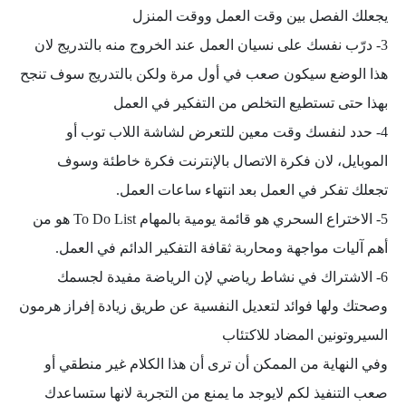
يجعلك الفصل بين وقت العمل ووقت المنزل
3- درّب نفسك على نسيان العمل عند الخروج منه بالتدريج لان
هذا الوضع سيكون صعب في أول مرة ولكن بالتدريج سوف تنجح
بهذا حتى تستطيع التخلص من التفكير في العمل
4- حدد لنفسك وقت معين للتعرض لشاشة اللاب توب أو
الموبايل، لان فكرة الاتصال بالإنترنت فكرة خاطئة وسوف
تجعلك تفكر في العمل بعد انتهاء ساعات العمل.
5- الاختراع السحري هو قائمة يومية بالمهام To Do List هو من
أهم آليات مواجهة ومحاربة ثقافة التفكير الدائم في العمل.
6- الاشتراك في نشاط رياضي لإن الرياضة مفيدة لجسمك
وصحتك ولها فوائد لتعديل النفسية عن طريق زيادة إفراز هرمون
السيروتونين المضاد للاكتئاب
وفي النهاية من الممكن أن ترى أن هذا الكلام غير منطقي أو
صعب التنفيذ لكم لايوجد ما يمنع من التجربة لانها ستساعدك