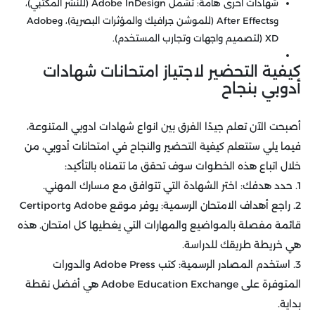
شهادات أخرى هامة: تشمل Adobe InDesign (للنشر المكتبي)،
وAfter Effects (للموشن جرافيك والمؤثرات البصرية)، وAdobe
XD (لتصميم واجهات وتجارب المستخدم).
كيفية التحضير لاجتياز امتحانات شهادات
أدوبي بنجاح
أصبحت الآن تعلم جيدًا الفرق بين انواع شهادات ادوبي المتنوعة،
فيما يلي ستتعلم كيفية التحضير والنجاح في امتحانات أدوبي، من
خلال اتباع هذه الخطوات سوف تحقق ما تتمناه بالتأكيد:
1. حدد هدفك: اختر الشهادة التي تتوافق مع مسارك المهني.
2. راجع أهداف الامتحان الرسمية: يوفر موقع Adobe وCertiport
قائمة مفصلة بالمواضيع والمهارات التي يغطيها كل امتحان. هذه
هي خريطة طريقك للدراسة.
3. استخدم المصادر الرسمية: كتب Adobe Press والدورات
المتوفرة على Adobe Education Exchange هي أفضل نقطة
بداية.