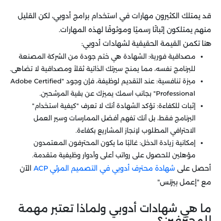
قد يمتلك الكثيرون مهارات في استخدام برامج أدوبي، لكن القليل
منهم يمتلكون إثباتًا رسميًا وموثوقًا لهذه المهارات.
هنا تكمن القيمة الحقيقية لشهادات أدوبي:
مصداقية فورية: الشهادة هي ختم جودة من الشركة المصنعة
للبرنامج نفسه، مما يمنح سيرتك الذاتية ثقلاً ومصداقية لا تضاهى.
ميزة تنافسية: عند التقديم لوظيفة، فإن وجود "Adobe Certified
Professional" بجانب اسمك يميزك عن بقية المرشحين.
إثبات للكفاءة: تؤكد الشهادة أنك لا تعرف "كيفية استخدام"
البرنامج فقط، بل أنك تفهم أفضل الممارسات وسير العمل
الاحترافي المطلوب لإنجاز المشاريع بكفاءة.
إمكانية زيادة الدخل: غالبًا ما يكون المحترفون المعتمدون
مؤهلين للحصول على رواتب أعلى وأدوار وظيفية متقدمة.
أحصل على
شهادة محترف أدوبي في التصميم المرئي ACP
الآن
مع "إعمل بيزنس"
ما هي شهادات أدوبي ولماذا تعتبر مهمة
للمحترفين؟