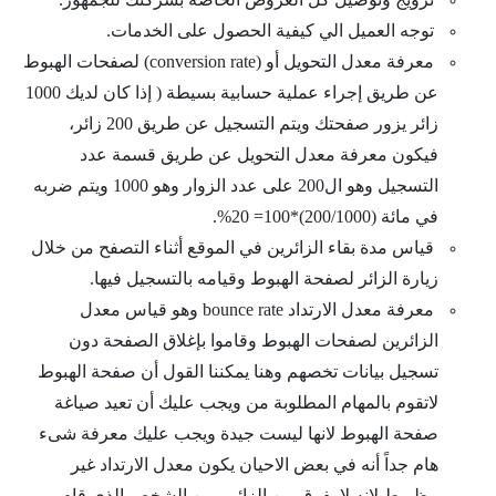
توجه العميل الي كيفية الحصول على الخدمات.
معرفة معدل التحويل أو (conversion rate) لصفحات الهبوط
عن طريق إجراء عملية حسابية بسيطة ( إذا كان لديك 1000
زائر يزور صفحتك ويتم التسجيل عن طريق 200 زائر،
فيكون معرفة معدل التحويل عن طريق قسمة عدد
التسجيل وهو ال200 على عدد الزوار وهو 1000 ويتم ضربه
في مائة (200/1000)*100= 20%.
قياس مدة بقاء الزائرين في الموقع أثناء التصفح من خلال
زيارة الزائر لصفحة الهبوط وقيامه بالتسجيل فيها.
معرفة معدل الارتداد bounce rate وهو قياس معدل
الزائرين لصفحات الهبوط وقاموا بإغلاق الصفحة دون
تسجيل بيانات تخصهم وهنا يمكننا القول أن صفحة الهبوط
لاتقوم بالمهام المطلوبة من ويجب عليك أن تعيد صياغة
صفحة الهبوط لانها ليست جيدة ويجب عليك معرفة شىء
هام جداً أنه في بعض الاحيان يكون معدل الارتداد غير
مظبوط لانه لا يفرق بين الزائر وبين الشخص الذي قام