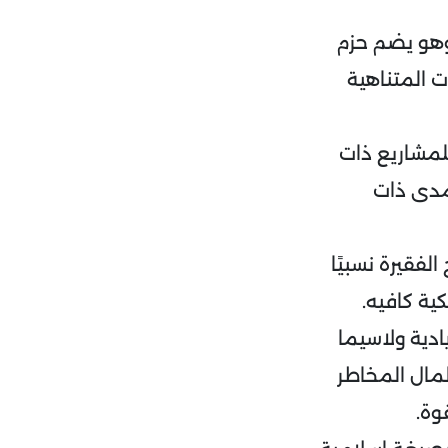
 وهو يضم حزم
 المتناهية
لمشاريع ذات
لمدى ذات
لفقيرة نسبيًا
كية كافيه.
ادية ولاسيما
مال المخاطر
وة.