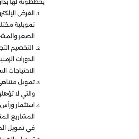
يخططونه لها بداي
القرض الإلكتر
تمويلية مختل
الصغر والمشر
التخصيم التج
الدورات الزمن
الاحتياجات الس
تمويل متناهي 
والتي لا تؤهل
استثمار ورأس 
المشاريع المت
في تمويل الم