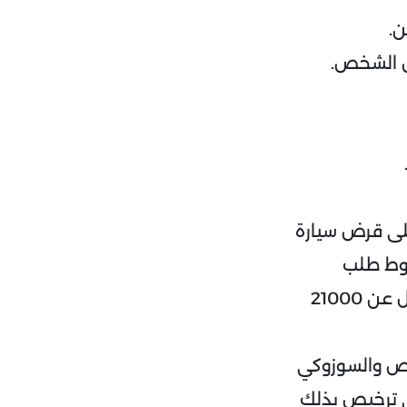
ن.
فس الشخص.
على قرض سيارة
روط طلب
الحصول على مستخرج حديث من السجل التجاري بشرط ألا يقل رأس المال عن 21000
اص والسوزوكي
 ترخيص بذلك