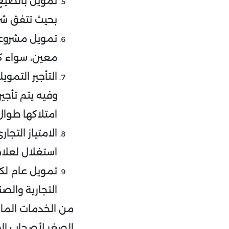
تمويل بالصيغ 
بحيث تتفق شر
تمويل مشروع
معين، سواء ك
التأجير التمو
وفيه يتم تأجي
امتلاكها طوال 
الامتياز التج
استغلال لعلام
تمويل عام لك
التجارية والصن
من الخدمات المال
الصغر لأصحاب ال