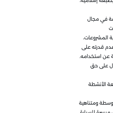
بصبغة إسلامية،
ة في مجال
ات
ية المشروعات،
عدم قدرته على
جة عن استخدامه.
ول على حق
عة الأنشطة
توسطة ومتناهية
ميسرة للسيارة